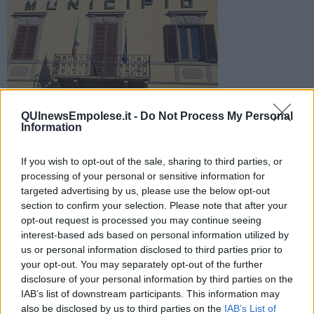
Lutto in paese per la scomparsa di un noto imprenditore e
QUInewsEmpolese.it -
Do Not Process My Personal
presidente della Pro Loco. Il cordoglio dell'amministrazione
Information
municipale
If you wish to opt-out of the sale, sharing to third parties, or
processing of your personal or sensitive information for
targeted advertising by us, please use the below opt-out
section to confirm your selection. Please note that after your
opt-out request is processed you may continue seeing
CERRETO GUIDI —
Lutto in paese per la scomparsa di
Mario
interest-based ads based on personal information utilized by
Rossetti
, prima impiegato al Comune e poi imprenditore, è stato
us or personal information disclosed to third parties prior to
anche consigliere comunale e presidente della Pro Loco, oltre che
animatore di numerose iniziative per il paese.
your opt-out. You may separately opt-out of the further
disclosure of your personal information by third parties on the
Il cordoglio dell'amministrazione comunale: “Ne abbiamo
IAB’s list of downstream participants. This information may
apprezzato per tanti anni - scrive il sindaco
Simona Rossetti
- la
also be disclosed by us to third parties on the
IAB’s List of
passione e l’impegno nel mettersi a disposizione della comunità.