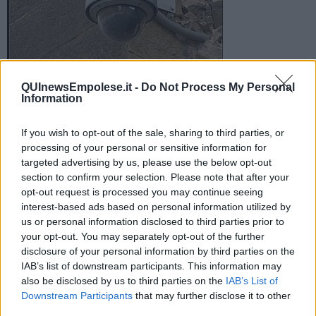
QUInewsEmpolese.it -
Do Not Process My Personal
Soddisfatto il gruppo Altrapolitica: "Da due anni portiamo
Information
avanti la campagna Certaldo sicura che prevedeva tra le altre
cose le telecamere"
If you wish to opt-out of the sale, sharing to third parties, or
processing of your personal or sensitive information for
targeted advertising by us, please use the below opt-out
section to confirm your selection. Please note that after your
opt-out request is processed you may continue seeing
CERTALDO —
"Nella nostra campagna ci sono altri punti che
interest-based ads based on personal information utilized by
riteniamo importanti da attuare per la sicurezza di Certaldo e dei
us or personal information disclosed to third parties prior to
certaldesi, come la costituzione dei “Controllo del vicinato”, che
your opt-out. You may separately opt-out of the further
prevedono l’auto-organizzazione tra vicini per controllare l’area
disclosure of your personal information by third parties on the
intorno alla propria abitazione".
IAB’s list of downstream participants. This information may
also be disclosed by us to third parties on the
IAB’s List of
"Questa attività è segnalata tramite la collocazione di appositi
Downstream Participants
that may further disclose it to other
cartelli. Lo scopo è quello di comunicare a chiunque passi nell’area
third parties.
interessata al controllo che la sua presenza non passerà