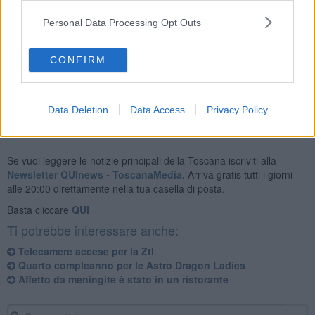
inosservata e che il vicinato è attento e consapevole di ciò che
Personal Data Processing Opt Outs
avviene all’interno dell’area".
CONFIRM
Data Deletion
Data Access
Privacy Policy
Se vuoi leggere le notizie principali della Toscana iscriviti alla
Newsletter QUInews - ToscanaMedia.
Arriva gratis tutti i giorni
alle 20:00 direttamente nella tua casella di posta.
Basta cliccare
QUI
Ti potrebbe interessare anche:
Telecamere accese per la Ztl
Quarto compleanno per le Astro Dragon Ladies
Affetto da meningite è stato in un ristorante