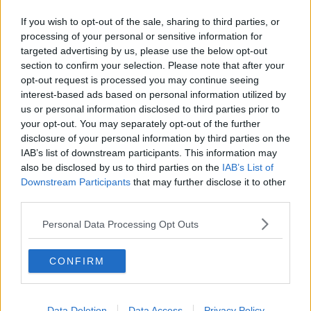
If you wish to opt-out of the sale, sharing to third parties, or
L'incidente è avvenuto verso le ore 10 in via Senese Romana.
processing of your personal or sensitive information for
L'uomo, soccorso dal personale del 118, non sarebbe in gravi
targeted advertising by us, please use the below opt-out
condizioni
section to confirm your selection. Please note that after your
opt-out request is processed you may continue seeing
interest-based ads based on personal information utilized by
us or personal information disclosed to third parties prior to
your opt-out. You may separately opt-out of the further
disclosure of your personal information by third parties on the
EMPOLI —
Sul luogo dell'incidente, insieme all'ambulanza, è
IAB’s list of downstream participants. This information may
intervenuta la
polizia municipale dell'Unione dei Comuni,
che ha
also be disclosed by us to third parties on the
IAB’s List of
fatto i rilievi necessari per capire la dinamica dell'incidente.
Downstream Participants
that may further disclose it to other
third parties.
Personal Data Processing Opt Outs
CONFIRM
Se vuoi leggere le notizie principali della Toscana iscriviti alla
Data Deletion
Data Access
Privacy Policy