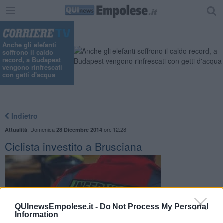
Anche gli elefanti
soffrono il caldo
record, a Budapest
vengono rinfrescati
con getti d'acqua
Indietro
,
Domenica
ore 12:28
Attualità
28 Dicembre 2014
Ciclista investito a Brusciana
QUInewsEmpolese.it -
Do Not Process My Personal
Information