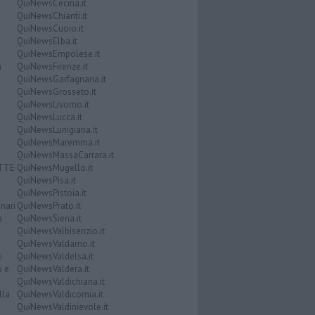
QuiNewsCecina.it
QuiNewsChianti.it
QuiNewsCuoio.it
QuiNewsElba.it
QuiNewsEmpolese.it
i
QuiNewsFirenze.it
QuiNewsGarfagnana.it
QuiNewsGrosseto.it
QuiNewsLivorno.it
QuiNewsLucca.it
QuiNewsLunigiana.it
QuiNewsMaremma.it
QuiNewsMassaCarrara.it
ATTE
QuiNewsMugello.it
QuiNewsPisa.it
QuiNewsPistoia.it
nari
QuiNewsPrato.it
a
QuiNewsSiena.it
QuiNewsValbisenzio.it
QuiNewsValdarno.it
i
QuiNewsValdelsa.it
o e
QuiNewsValdera.it
QuiNewsValdichiana.it
lla
QuiNewsValdicornia.it
QuiNewsValdinievole.it