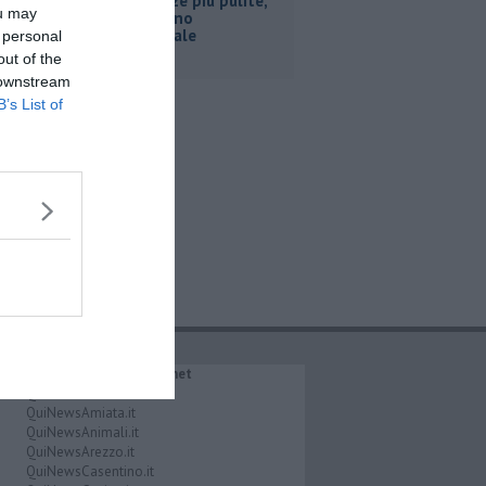
Vie e piazze più pulite,
ou may
ecco il piano
sperimentale
 personal
out of the
 downstream
B’s List of
IL NETWORK QuiNews.net
QuiNewsAbetone.it
QuiNewsAmiata.it
QuiNewsAnimali.it
QuiNewsArezzo.it
QuiNewsCasentino.it