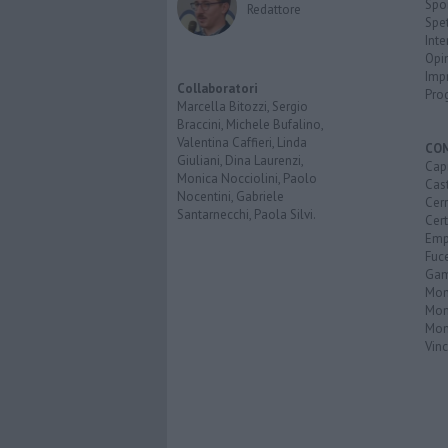
Spo
Redattore
Spet
Inte
Opi
Imp
Collaboratori
Pro
Marcella Bitozzi, Sergio
Braccini, Michele Bufalino,
Valentina Caffieri, Linda
CO
Giuliani, Dina Laurenzi,
Capr
Monica Nocciolini, Paolo
Cast
Nocentini, Gabriele
Cerr
Santarnecchi, Paola Silvi.
Cer
Emp
Fuc
Gam
Mon
Mon
Mon
Vinc