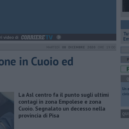
​T
Em
MARTEDÌ
08 DICEMBRE 2020
ORE 19:00
ione in Cuoio ed
Q
​Un 
La Asl centro fa il punto sugli ultimi
civ
contagi in zona Empolese e zona
Cuoio. Segnalato un decesso nella
QUI
provincia di Pisa