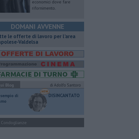
economici dove fare
rifornimento.
DOMANI AVVENNE
utte le offerte di lavoro per l'area
polese-Valdelsa
ui Blog
di Adolfo Santoro
DISINCANTATO
esempio di
ismo
Condoglianze