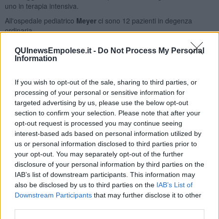
uno in terapia intensiva.
All'ospedale pediatrico
Meyer
ci sono 12 pazienti in degenza
ordinaria.
All'ospedale di Santa Maria Annunziata a
Ponte a Niccheri
si
QUInewsEmpolese.it -
Do Not Process My Personal
trovano 27 pazienti Covid in degenza e 4 in terapia intensiva.
Information
A
Torregalli
, 26 pazienti sono in area Covid di degenza ordinaria.
If you wish to opt-out of the sale, sharing to third parties, or
A
Santa Maria Nuova
si trovano 6 pazienti in degenza ordinaria.
processing of your personal or sensitive information for
A
Villa Ulivella e Glicini
ci sono 50 pazienti in degenza ordinaria.
targeted advertising by us, please use the below opt-out
Al San Giuseppe di
Empoli
si trovano 67 ricoverati Covid in
section to confirm your selection. Please note that after your
degenza ordinaria e 6 in terapia intensiva.
opt-out request is processed you may continue seeing
interest-based ads based on personal information utilized by
All'ospedale di
Figline e Incisa Valdarno
ci sono 21 pazienti in
us or personal information disclosed to third parties prior to
degenza ordinaria.
your opt-out. You may separately opt-out of the further
Qui sotto la tabella riepilogativa
disclosure of your personal information by third parties on the
IAB’s list of downstream participants. This information may
also be disclosed by us to third parties on the
IAB’s List of
Downstream Participants
that may further disclose it to other
third parties.