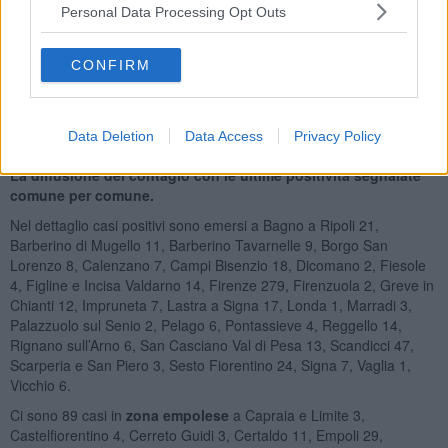
Personal Data Processing Opt Outs
CONFIRM
Data Deletion
Data Access
Privacy Policy
Tabella della Regione
La diffusione del contagio con le ultime positività segnalate
comune per comune.
Nel dettaglio casi positivi sono emersi a Bagno a Ripoli 21,
Barberino di Mugello 11, Barberino Tavarnelle 9, Borgo San
Lorenzo 8, Calenzano 7, Campi Bisenzio 18, Dicomano 2, Fiesole
4, Figline e Incisa Valdarno 14, Firenze 279, Firenzuola 2, Greve in
Chianti 12, Impruneta 7, Lastra a Signa 17, Londa 1, Marradi 3,
Palazzuolo sul Senio 2, Pelago 6, Pontassieve 4, Reggello 14,
Rignano sull’Arno 6, San Casciano Val di Pesa 13, Scandicci 47,
Scarperia e San Piero 3, Sesto Fiorentino 24, Signa 7, Vaglia 1,
Vicchio 6.
Ci sono 89 casi in
zona empolese
a Capraia e Limite 3,
Castelfiorentino 4, Cerreto Guidi 3, Certaldo 11, Empoli 29,