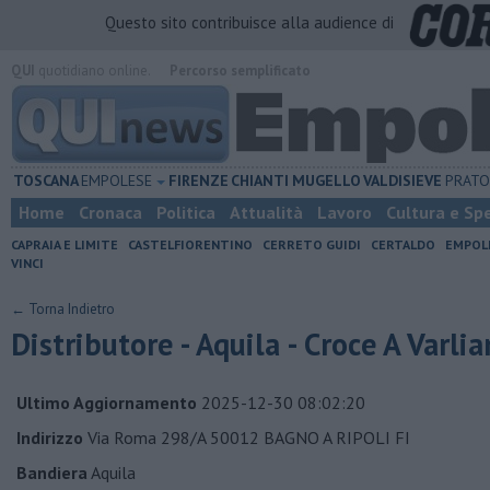
Questo sito contribuisce alla audience di
QUI
quotidiano online.
Percorso semplificato
TOSCANA
EMPOLESE
FIRENZE
CHIANTI
MUGELLO
VALDISIEVE
PRAT
Home
Cronaca
Politica
Attualità
Lavoro
Cultura e Sp
CAPRAIA E LIMITE
CASTELFIORENTINO
CERRETO GUIDI
CERTALDO
EMPOL
VINCI
← Torna Indietro
Distributore - Aquila - Croce A Varli
Ultimo Aggiornamento
2025-12-30 08:02:20
Indirizzo
Via Roma 298/A 50012 BAGNO A RIPOLI FI
Bandiera
Aquila