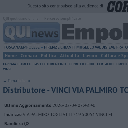
Questo sito contribuisce alla audience di
QUI
quotidiano online.
Percorso semplificato
TOSCANA
EMPOLESE
FIRENZE
CHIANTI
MUGELLO
VALDISIEVE
PRAT
Home
Cronaca
Politica
Attualità
Lavoro
Cultura e Sp
CAPRAIA E LIMITE
CASTELFIORENTINO
CERRETO GUIDI
CERTALDO
EMPOL
VINCI
← Torna Indietro
Distributore - VINCI VIA PALMIRO 
Ultimo Aggiornamento
2026-02-04 07:48:40
Indirizzo
VIA PALMIRO TOGLIATTI 219 50053 VINCI FI
Bandiera
Q8