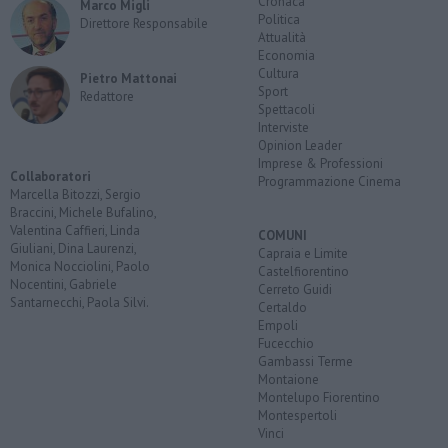
Cronaca
Marco Migli
Politica
Direttore Responsabile
Attualità
Economia
Cultura
Pietro Mattonai
Sport
Redattore
Spettacoli
Interviste
Opinion Leader
Imprese & Professioni
Collaboratori
Programmazione Cinema
Marcella Bitozzi, Sergio
Braccini, Michele Bufalino,
Valentina Caffieri, Linda
COMUNI
Giuliani, Dina Laurenzi,
Capraia e Limite
Monica Nocciolini, Paolo
Castelfiorentino
Nocentini, Gabriele
Cerreto Guidi
Santarnecchi, Paola Silvi.
Certaldo
Empoli
Fucecchio
Gambassi Terme
Montaione
Montelupo Fiorentino
Montespertoli
Vinci