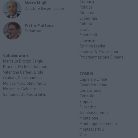
Cronaca
Marco Migli
Politica
Direttore Responsabile
Attualità
Economia
Cultura
Pietro Mattonai
Sport
Redattore
Spettacoli
Interviste
Opinion Leader
Imprese & Professioni
Collaboratori
Programmazione Cinema
Marcella Bitozzi, Sergio
Braccini, Michele Bufalino,
Valentina Caffieri, Linda
COMUNI
Giuliani, Dina Laurenzi,
Capraia e Limite
Monica Nocciolini, Paolo
Castelfiorentino
Nocentini, Gabriele
Cerreto Guidi
Santarnecchi, Paola Silvi.
Certaldo
Empoli
Fucecchio
Gambassi Terme
Montaione
Montelupo Fiorentino
Montespertoli
Vinci