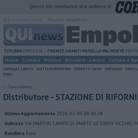
Questo sito contribuisce alla audience di
QUI
quotidiano online.
Percorso semplificato
TOSCANA
EMPOLESE
FIRENZE
CHIANTI
MUGELLO
VALDISIEVE
PRAT
Home
Cronaca
Politica
Attualità
Lavoro
Cultura e Sp
CAPRAIA E LIMITE
CASTELFIORENTINO
CERRETO GUIDI
CERTALDO
EMPOL
VINCI
← Torna Indietro
Distributore - STAZIONE DI RIFOR
Ultimo Aggiornamento
2026-02-05 08:40:28
Indirizzo
VIA MARTIRI CAMPO DI MARTE 10 50039 VICCHIO F
Bandiera
Esso