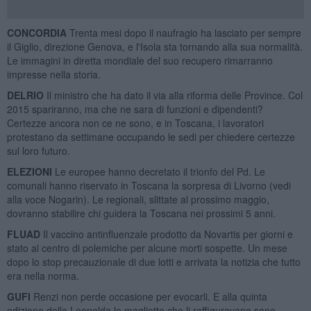
CONCORDIA
Trenta mesi dopo il naufragio ha lasciato per sempre
il Giglio, direzione Genova, e l'Isola sta tornando alla sua normalità.
Le immagini in diretta mondiale del suo recupero rimarranno
impresse nella storia.
DELRIO
Il ministro che ha dato il via alla riforma delle Province. Col
2015 spariranno, ma che ne sara di funzioni e dipendenti?
Certezze ancora non ce ne sono, e in Toscana, i lavoratori
protestano da settimane occupando le sedi per chiedere certezze
sul loro futuro.
ELEZIONI
Le europee hanno decretato il trionfo del Pd. Le
comunali hanno riservato in Toscana la sorpresa di Livorno (vedi
alla voce Nogarin). Le regionali, slittate al prossimo maggio,
dovranno stabilire chi guidera la Toscana nei prossimi 5 anni.
FLUAD
Il vaccino antinfluenzale prodotto da Novartis per giorni e
stato al centro di polemiche per alcune morti sospette. Un mese
dopo lo stop precauzionale di due lotti e arrivata la notizia che tutto
era nella norma.
GUFI
Renzi non perde occasione per evocarli. E alla quinta
edizione della Leopolda le magliette che li raffiguravano sono