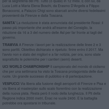
per la segreteria del Pd. Tutto (o quasi) in 12 mesi. E con lui, da
Luca Lotti a Maria Elena Boschi, da Erasmo D'Angelis a Filippo
Bonaccorsi, a Palazzo Chigi sono sbarcati anche diversi fedelissimi
provenienti da Firenze e dalla Toscana.
SANITA'
La rivoluzione è stata annunciata dal presidente Rossi: il
passo più importante che andrà all'esame del Consiglio, la
riduzione da 16 a 3 del numero delle Asl per far fronte ai tagli del
governo.
TRAMVIA
A Firenze i lavori per la realizzazione delle linee 2 e 3
sono partiti. Obiettivo dichiarato e ripetuto: finire entro il 2017. Ma
l'avvio non e stato dei migliori e a far notizia, per ora, sono state
soprattutto le polemiche per i cantieri (semi) deserti.
UCI WORLD CHAMPIONSHIP
Il campionato del mondo di ciclismo
che per una settimana ha visto la Toscana protagonista delle due
ruote. Un grande successo di pubblico e di partecipazione.
VESPUCCI
Via libera alla fusione degli aeroporti di Firenze e Pisa e
via libera al masterplan sullo scalo fiorentino con la realizzazione
della nuova pista. Resta però il nodo della lunghezza. Il Pit della
Regione indica 2000 metri, Enac ne vuole 2400. E la battaglia
potrebbe ora spostarsi in tribunale.