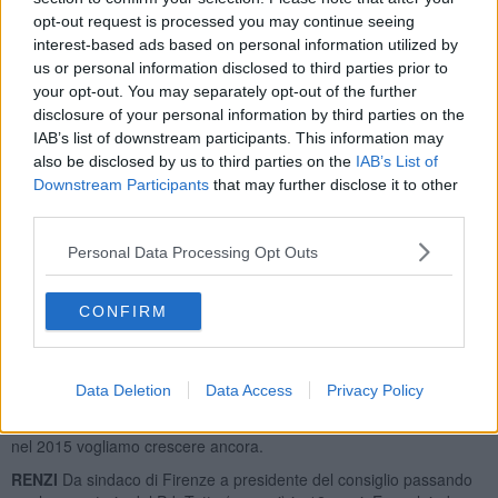
punto piu basso e ora, faticosamente, dovrà cercare di ripartire.
opt-out request is processed you may continue seeing
NOGARIN
Ha dato i natali al Pci, è da sempre considerata la citta
interest-based ads based on personal information utilized by
rossa per antonomasia eppure alle ultime elezioni comunali Livorno
us or personal information disclosed to third parties prior to
ha decretato la prima storica sconfitta del centrosinistra eleggendo
your opt-out. You may separately opt-out of the further
sindaco l'esponente del Movimento 5 Stelle. In quello che, con
disclosure of your personal information by third parties on the
Parma, e stato il più eclatante risultato politico di Beppe Grillo.
IAB’s list of downstream participants. This information may
OLIO
La “mosca” ha compromesso quasi completamente il
also be disclosed by us to third parties on the
IAB’s List of
raccolto dell'anno. E per una regione che fornisce uno degli oli più
Downstream Participants
that may further disclose it to other
buoni d'Italia e stato un altro, durissimo colpo al settore agricolo.
third parties.
PRIMARIE
Rossi­-bis o primarie interne al Pd? Il nodo, in vista delle
Personal Data Processing Opt Outs
elezioni regionali del prossimo anno, non è ancora stato sciolto
nonostante il governatore uscente sia stato investito della
ricandidatura direttamente da Renzi. I civatiani gli vorrebbero
CONFIRM
candidare contro Luciano Modica ma devono trovare le firme.
All'assemblea regionale (rimandata a inizio gennaio) l'ultima parola.
QUI NEWS
Piccola parentesi autoreferenziale. Il nostro network nel
Data Deletion
Data Access
Privacy Policy
2014 si è letteralmente moltiplicato arrivando a diciotto siti internet
che coprono capillarmente la gran parte del territorio regionale. E
nel 2015 vogliamo crescere ancora.
RENZI
Da sindaco di Firenze a presidente del consiglio passando