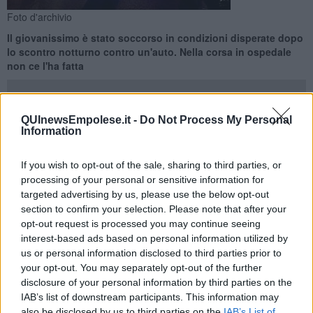
Foto d'archivio
Il giovanissimo è stato soccorso in condizioni disperate dopo
lo scontro notturno contro un'auto. Nella corsa in ospedale
non ce l'ha fatta
QUInewsEmpolese.it -
Do Not Process My Personal
Information
CERRETO GUIDI —
Lo schianto contro un'auto nella notte e
un
If you wish to opt-out of the sale, sharing to third parties, or
ragazzo di 18 anni
, che viaggiava a bordo del suo
scooter
,
che ha
processing of your personal or sensitive information for
perso la vita. Questa la tragedia avvenuta la scorsa notte sulla via
targeted advertising by us, please use the below opt-out
Francesca Sud a Cerreto Guidi, nella frazione di Stabbia, dove ha
perso la vita il giovane Thomas Rannino.
section to confirm your selection. Please note that after your
opt-out request is processed you may continue seeing
Le
due persone
a bordo della vettura sono rimaste illese, mentre il
interest-based ads based on personal information utilized by
diciottenne è stato soccorso già in condizioni critiche.
us or personal information disclosed to third parties prior to
your opt-out. You may separately opt-out of the further
disclosure of your personal information by third parties on the
IAB’s list of downstream participants. This information may
La corsa contro il tempo dei sanitari del 118 verso l'
ospedale San
also be disclosed by us to third parties on the
IAB’s List of