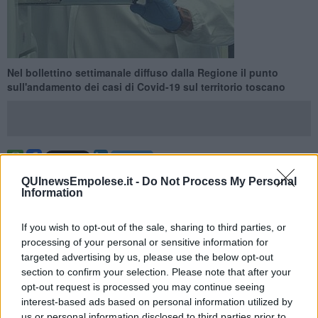
Nel bollettino settimanale diffuso dalla Regione il punto
sull'andamento dei casi di Covid-19 sul territorio toscano
TOSCANA —
Negli ultimi 7 giorni in Toscana sono stati rilevati
QUInewsEmpolese.it -
Do Not Process My Personal
6
nuovi casi di
positività
al
Covid.
Il dato emerge dal report
Information
settimanale diffuso dalla Regione, che monitora anche l'andamento
dei ricoveri sul territorio regionale.
If you wish to opt-out of the sale, sharing to third parties, or
Attualmente sono 20 le persone ricoverate (5 in più rispetto alla
processing of your personal or sensitive information for
settimana precedente, più 33,3%), di cui 2 (stabili) si trovano in
targeted advertising by us, please use the below opt-out
terapia intensiva. In 123 sono in isolamento a casa, perché
section to confirm your selection. Please note that after your
presentano sintomi lievi che non richiedono cure ospedaliere o
opt-out request is processed you may continue seeing
risultano prive di sintomi (3 in meno rispetto alla settimana
interest-based ads based on personal information utilized by
precedente, meno 2,4%).
us or personal information disclosed to third parties prior to