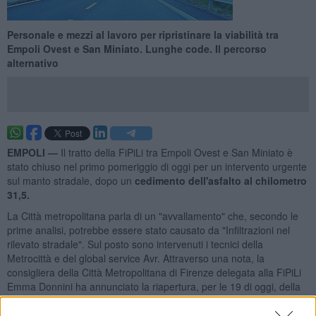
Personale e mezzi al lavoro per ripristinare la viabilità tra
Empoli Ovest e San Miniato. Lunghe code. Il percorso
alternativo
EMPOLI —
Il tratto della FiPiLi tra Empoli Ovest e San Miniato è
stato chiuso nel primo pomeriggio di oggi per un intervento urgente
sul manto stradale, dopo un
cedimento dell'asfalto
al chilometro
31,5.
La Città metropolitana parla di un "avvallamento" che, secondo le
prime analisi, potrebbe essere stato causato da "Infiltrazioni nel
rilevato stradale". Sul posto sono intervenuti i tecnici della
Metrocittà e del global service Avr. Attraverso una nota, la
consigliera della Città Metropolitana di Firenze delegata alla FiPiLi
Emma Donnini ha annunciato la riapertura, per le 19 di oggi, della
corsia di marcia. La riapertura dell'altra corsia è prevista intorno
alle 22.