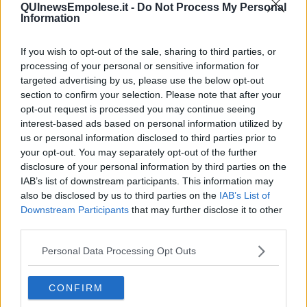
QUInewsEmpolese.it -
Do Not Process My Personal
Information
If you wish to opt-out of the sale, sharing to third parties, or
L'intervento è scattato intorno alle 13,30 di oggi in direzione mare,
processing of your personal or sensitive information for
con chiusura del tratto Empoli Ovest - San Miniato e percorso
targeted advertising by us, please use the below opt-out
alternativo sulla SS 67 con uscita obbligatoria a Empoli Ovest e
section to confirm your selection. Please note that after your
rientro a San Miniato. Conseguentemente alla chiusura si sono
opt-out request is processed you may continue seeing
formate lunghe code che
M
uoversi in Toscana
, intorno alle 15 di
interest-based ads based on personal information utilized by
oggi, quantificava in circa 4 chilometri.
us or personal information disclosed to third parties prior to
your opt-out. You may separately opt-out of the further
disclosure of your personal information by third parties on the
IAB’s list of downstream participants. This information may
also be disclosed by us to third parties on the
IAB’s List of
Downstream Participants
that may further disclose it to other
third parties.
Personal Data Processing Opt Outs
CONFIRM