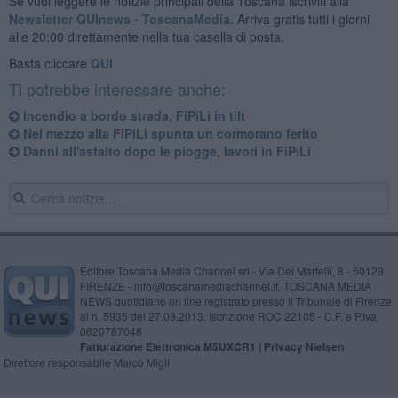
Se vuoi leggere le notizie principali della Toscana iscriviti alla
Newsletter QUInews - ToscanaMedia.
Arriva gratis tutti i giorni
alle 20:00 direttamente nella tua casella di posta.
Basta cliccare
QUI
Ti potrebbe interessare anche:
Incendio a bordo strada, FiPiLi in tilt
Nel mezzo alla FiPiLi spunta un cormorano ferito
Danni all'asfalto dopo le piogge, lavori in FiPiLi
Editore Toscana Media Channel srl - Via Dei Martelli, 8 - 50129
FIRENZE - info@toscanamediachannel.it. TOSCANA MEDIA
NEWS quotidiano on line registrato presso il Tribunale di Firenze
al n. 5935 del 27.09.2013. Iscrizione ROC 22105 - C.F. e P.Iva
0620787048
Fatturazione Elettronica M5UXCR1 |
Privacy Nielsen
Direttore responsabile Marco Migli