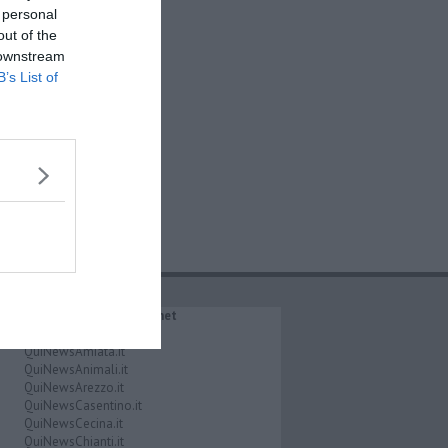
 personal
out of the
 downstream
B’s List of
IL NETWORK QuiNews.net
QuiNewsAbetone.it
QuiNewsAmiata.it
QuiNewsAnimali.it
QuiNewsArezzo.it
QuiNewsCasentino.it
QuiNewsCecina.it
QuiNewsChianti.it