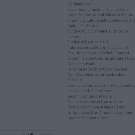
Gordiano Lupi
Raccontare di Gusto di Rubina Rovini
Legalità e non solo di Salvatore Calleri
Shalom La Cultura della Solidarietà di 
Andrea Pio Cristiani
VERSI-AMO di Chi mette al centro la
persona
Eureka! di Nausica Manzi
Tabasco senza filtro di Tabasco n.6
Ci vuole un fisico di Michele Campisi
Economia e territorio, da globale a loca
Daniele Salvadori
La dama a scacchi di Carlo Belciani
Due chiacchiere in cucina di Sabrina
Rossello
Storie dell'altro secolo di Marcella Bito
Easy ridere di Dario Greco
Legami d'amore di Malena ...
Musica e dintorni di Fausto Pirìto
Parole milonguere di Maria Caruso
Lo sguardo di Don Armando Zappolini
Leggere di Roberto Cerri