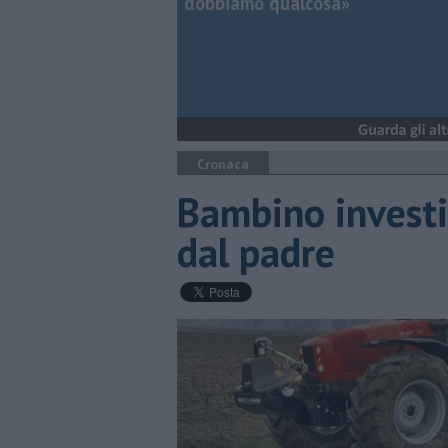
dobbiamo qualcosa»
Cronaca
Bambino investi
dal padre