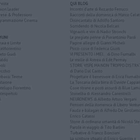
rviste
QUI BLOG
nion Leader
Incontri d'arte di Riccardo Ferrucci
rese & Professioni
Racconti della domenica di Marco Celat
grammazione Cinema
Disincantato di Adolfo Santoro
Sorridendo di Nicola Belcari
Vignaioli e vini di Nadio Stronchi
MUNI
Le pregiate penne di Pierantonio Pardi
aia e Limite
Pagine allegre di Gianni Micheli
elfiorentino
Psico-cose di Federica Giusti
eto Guidi
VI PRESENTO I MIEI... di Dino Fiumalbi
taldo
Le stelle di Astrea di Edit Permay
oli
STORIE VISPE MA NON TROPPO DISTR
ecchio
di Dario Dal Canto
bassi Terme
Progettare il benessere di Erica Fiumalbi
taione
La Toscana della birra di Davide Cappan
telupo Fiorentino
Cose strane e posti assurdi di Blue Lam
tespertoli
Storielba di Alessandro Canestrelli
i
NEURONEWS di Alberto Arturo Vergani
Pensieri della domenica di Libero Ventur
Fauda e balagan di Alfredo De Girolam
Enrico Catassi
Storie di ordinaria umanità di Nicolò Ste
Parole in viaggio di Tito Barbini
Turbative di Franco Bonciani
Lo scrittore sfigato di Enrico Guerrini e