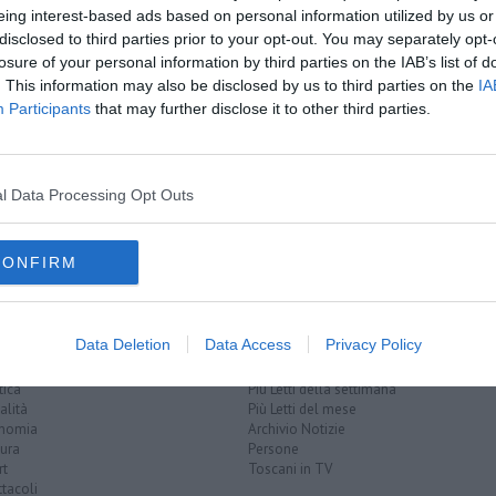
eing interest-based ads based on personal information utilized by us or
disclosed to third parties prior to your opt-out. You may separately opt-
losure of your personal information by third parties on the IAB’s list of
. This information may also be disclosed by us to third parties on the
IA
Participants
that may further disclose it to other third parties.
ato
a bollente
on passeggino
l Data Processing Opt Outs
er
firenze
CONFIRM
Data Deletion
Data Access
Privacy Policy
EGORIE
RUBRICHE
naca
Le notizie di oggi
tica
Più Letti della settimana
alità
Più Letti del mese
nomia
Archivio Notizie
ura
Persone
rt
Toscani in TV
tacoli