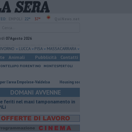
22°
37°
EO:
EMPOLI
QuiNews.net
rdì
07 Agosto 2026
LIVORNO
LUCCA
PISA
MASSA CARRARA
ste
Animali
Pubblicità
Contatti
ONTELUPO FIORENTINO
MONTESPERTOLI
area Empolese-Valdelsa
​Housing sociale, il Comune coinvolge il terzo set
DOMANI AVVENNE
e feriti nel maxi tamponamento in
iLi