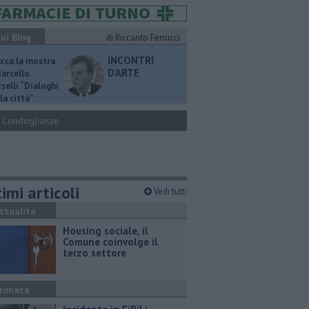
ui Blog
di Riccardo Ferrucci
INCONTRI
ucca la mostra
D'ARTE
Marcello
selli “Dialoghi
la città"
Condoglianze
imi articoli
Vedi tutti
ttualità
​Housing sociale, il
Comune coinvolge il
terzo settore
ronaca