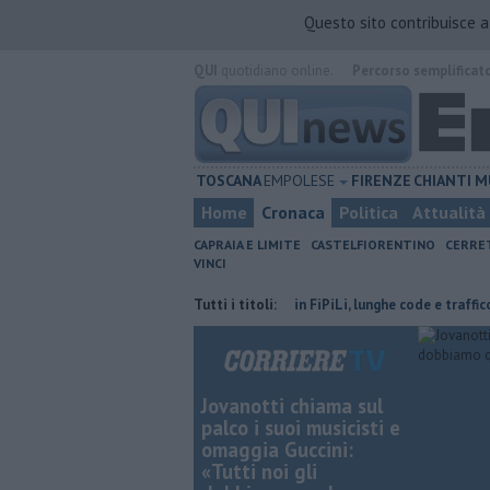
Questo sito contribuisce 
QUI
quotidiano online.
Percorso semplificat
TOSCANA
EMPOLESE
FIRENZE
CHIANTI
M
Home
Cronaca
Politica
Attualità
CAPRAIA E LIMITE
CASTELFIORENTINO
CERRE
VINCI
nvolge il terzo settore
Incidente in FiPiLi, lunghe code e traffico ko
Tutti i titoli:
Jovanotti chiama sul
palco i suoi musicisti e
omaggia Guccini:
«Tutti noi gli