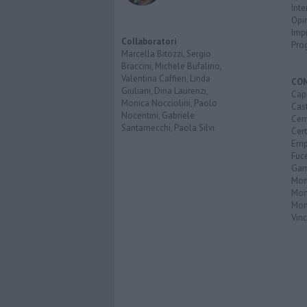
Inte
Opi
Imp
Collaboratori
Pro
Marcella Bitozzi, Sergio
Braccini, Michele Bufalino,
Valentina Caffieri, Linda
CO
Giuliani, Dina Laurenzi,
Capr
Monica Nocciolini, Paolo
Cast
Nocentini, Gabriele
Cerr
Santarnecchi, Paola Silvi.
Cer
Emp
Fuc
Gam
Mon
Mon
Mon
Vinc