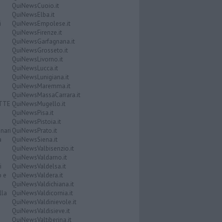
QuiNewsCuoio.it
QuiNewsElba.it
i
QuiNewsEmpolese.it
QuiNewsFirenze.it
QuiNewsGarfagnana.it
QuiNewsGrosseto.it
QuiNewsLivorno.it
QuiNewsLucca.it
QuiNewsLunigiana.it
QuiNewsMaremma.it
QuiNewsMassaCarrara.it
ATTE
QuiNewsMugello.it
QuiNewsPisa.it
QuiNewsPistoia.it
nari
QuiNewsPrato.it
a
QuiNewsSiena.it
QuiNewsValbisenzio.it
QuiNewsValdarno.it
i
QuiNewsValdelsa.it
o e
QuiNewsValdera.it
QuiNewsValdichiana.it
lla
QuiNewsValdicornia.it
QuiNewsValdinievole.it
QuiNewsValdisieve.it
QuiNewsValtiberina.it