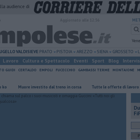
alla audience di
o
Aggiornato alle 12:56
MET
Vene
UGELLO
VALDISIEVE
PRATO
PISTOIA
AREZZO
SIENA
GROSSETO
Lavoro
Cultura e Spettacolo
Eventi
Sport
Blog
Intervi
TO GUIDI
CERTALDO
EMPOLI
FUCECCHIO
GAMBASSI TERME
MONTAIONE
M
Muore investito dal treno in corsa
​Tutte le offerte di lavoro per l'
Du
FiP