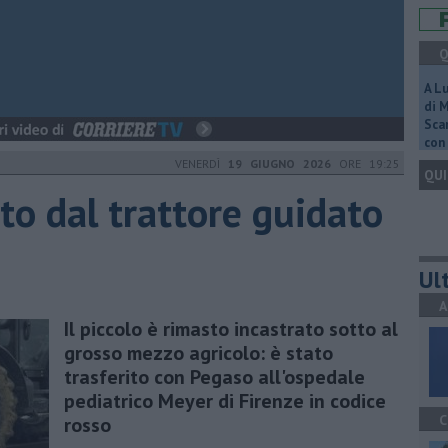
Q
A L
di 
Scar
con 
VENERDÌ
19 GIUGNO 2026
ORE 19:25
QUI
to dal trattore guidato
Ult
A
Il piccolo è rimasto incastrato sotto al
grosso mezzo agricolo: è stato
trasferito con Pegaso all'ospedale
pediatrico Meyer di Firenze in codice
C
rosso