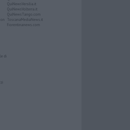
QuiNewsVersilia.it
QuiNewsVolterra.it
QuiNewsTango.com
Don
ToscanaMediaNews.it
Fiorentinanews.com
le di
zzi