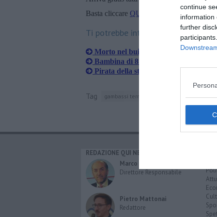
continue se
Basta cliccare
QUI
information 
further disc
Ti potrebbe interessare anche:
participants
Downstream 
Morto nel buio sotto al trattore ribalt
Bambina di 8 mesi ustionata con acqu
Pirata della strada investe mamma c
Persona
Tag
gambassi terme
ospedale pediatrico mey
REDAZIONE QUI NEWS
CAT
Cro
Marco Migli
Poli
Direttore Responsabile
Attu
Eco
Cult
Pietro Mattonai
Spo
Redattore
Spet