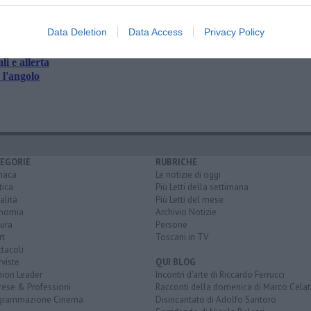
Data Deletion
Data Access
Privacy Policy
i e allerta
 l'angolo
EGORIE
RUBRICHE
naca
Le notizie di oggi
tica
Più Letti della settimana
alità
Più Letti del mese
nomia
Archivio Notizie
ura
Persone
rt
Toscani in TV
tacoli
rviste
QUI BLOG
nion Leader
Incontri d'arte di Riccardo Ferrucci
rese & Professioni
Racconti della domenica di Marco Celat
grammazione Cinema
Disincantato di Adolfo Santoro