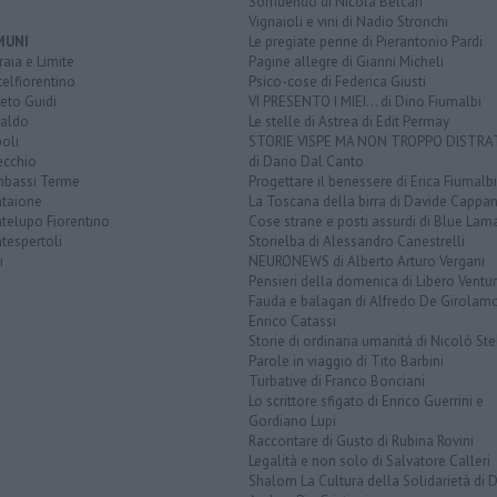
Sorridendo di Nicola Belcari
Vignaioli e vini di Nadio Stronchi
MUNI
Le pregiate penne di Pierantonio Pardi
aia e Limite
Pagine allegre di Gianni Micheli
elfiorentino
Psico-cose di Federica Giusti
eto Guidi
VI PRESENTO I MIEI... di Dino Fiumalbi
taldo
Le stelle di Astrea di Edit Permay
oli
STORIE VISPE MA NON TROPPO DISTR
ecchio
di Dario Dal Canto
bassi Terme
Progettare il benessere di Erica Fiumalbi
taione
La Toscana della birra di Davide Cappan
telupo Fiorentino
Cose strane e posti assurdi di Blue Lam
tespertoli
Storielba di Alessandro Canestrelli
i
NEURONEWS di Alberto Arturo Vergani
Pensieri della domenica di Libero Ventur
Fauda e balagan di Alfredo De Girolam
Enrico Catassi
Storie di ordinaria umanità di Nicolò Ste
Parole in viaggio di Tito Barbini
Turbative di Franco Bonciani
Lo scrittore sfigato di Enrico Guerrini e
Gordiano Lupi
Raccontare di Gusto di Rubina Rovini
Legalità e non solo di Salvatore Calleri
Shalom La Cultura della Solidarietà di 