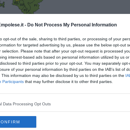
mpolese.it -
Do Not Process My Personal Information
lo le zone interessate dall'allerta
to opt-out of the sale, sharing to third parties, or processing of your per
i l'arrivo di precipitazioni anche a carattere temporalesco
formation for targeted advertising by us, please use the below opt-out s
ati sulle zone nord-occidentali.
r selection. Please note that after your opt-out request is processed y
eing interest-based ads based on personal information utilized by us or
a forte vento, grandinate e intensa attività elettrica.
disclosed to third parties prior to your opt-out. You may separately opt-
 sud-ovest fino a 60-80 chilometri orari, mentre mari molto mossi
losure of your personal information by third parties on the IAB’s list of
. This information may also be disclosed by us to third parties on the
IA
omeriggio di domani.
Participants
that may further disclose it to other third parties.
l Data Processing Opt Outs
oscana iscriviti alla
Newsletter QUInews - ToscanaMedia.
CONFIRM
amente nella tua casella di posta.