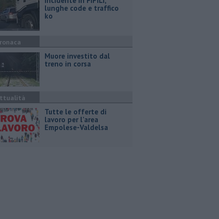
Incidente in FiPiLi,
lunghe code e traffico
ko
ronaca
Muore investito dal
treno in corsa
ttualità
​Tutte le offerte di
lavoro per l'area
Empolese-Valdelsa