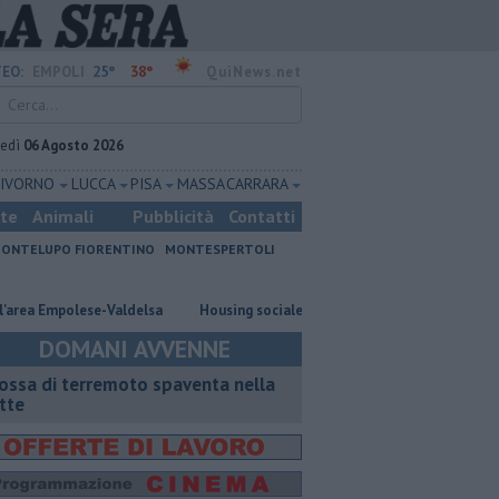
25°
38°
EO:
EMPOLI
QuiNews.net
vedì
06 Agosto 2026
LIVORNO
LUCCA
PISA
MASSA CARRARA
ste
Animali
Pubblicità
Contatti
ONTELUPO FIORENTINO
MONTESPERTOLI
Empolese-Valdelsa
​Housing sociale, il Comune coinvolge il terzo settore
DOMANI AVVENNE
ossa di terremoto spaventa nella
tte