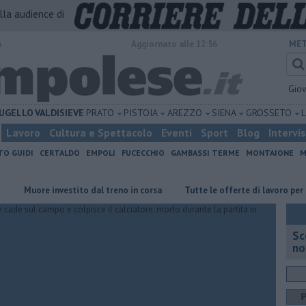
alla audience di
o
Aggiornato alle 12:56
MET
Gio
UGELLO
VALDISIEVE
PRATO
PISTOIA
AREZZO
SIENA
GROSSETO
Lavoro
Cultura e Spettacolo
Eventi
Sport
Blog
Intervi
TO GUIDI
CERTALDO
EMPOLI
FUCECCHIO
GAMBASSI TERME
MONTAIONE
M
ore investito dal treno in corsa
​Tutte le offerte di lavoro per l'area 
Sc
no