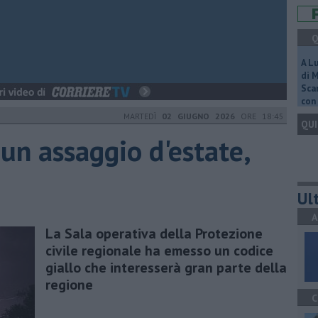
Q
A L
di 
Scar
con 
MARTEDÌ
02 GIUGNO 2026
ORE 18:45
QUI
un assaggio d'estate,
Ult
A
La Sala operativa della Protezione
civile regionale ha emesso un codice
giallo che interesserà gran parte della
regione
C