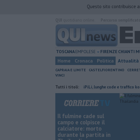
Questo sito contribuisce 
QUI
quotidiano online.
Percorso semplificat
TOSCANA
EMPOLESE
FIRENZE
CHIANTI
M
Home
Cronaca
Politica
Attualità
CAPRAIA E LIMITE
CASTELFIORENTINO
CERRE
VINCI
 il terzo settore
Incidente in FiPiLi, lunghe code e traffico ko
Tutti i titoli:
Mu
Il fulmine cade sul
campo e colpisce il
calciatore: morto
durante la partita in