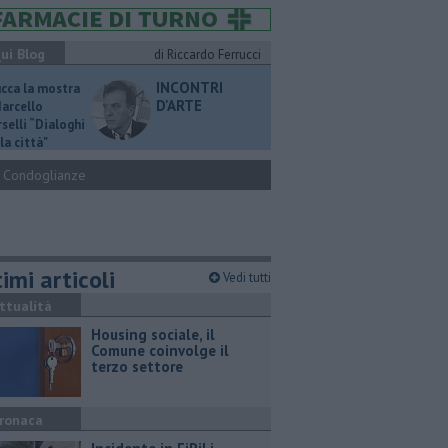
ui Blog
di Riccardo Ferrucci
INCONTRI
ucca la mostra
D'ARTE
Marcello
selli “Dialoghi
la città"
Condoglianze
imi articoli
Vedi tutti
ttualità
​Housing sociale, il
Comune coinvolge il
terzo settore
ronaca