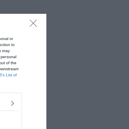
sonal or
ection to
ou may
 personal
out of the
 downstream
B’s List of