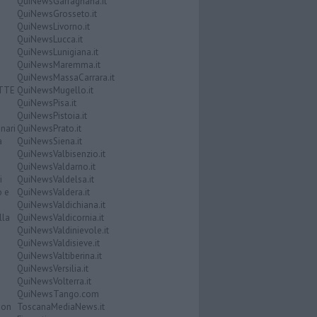
QuiNewsGarfagnana.it
QuiNewsGrosseto.it
QuiNewsLivorno.it
QuiNewsLucca.it
QuiNewsLunigiana.it
QuiNewsMaremma.it
QuiNewsMassaCarrara.it
ATTE
QuiNewsMugello.it
QuiNewsPisa.it
QuiNewsPistoia.it
nari
QuiNewsPrato.it
a
QuiNewsSiena.it
QuiNewsValbisenzio.it
QuiNewsValdarno.it
i
QuiNewsValdelsa.it
o e
QuiNewsValdera.it
QuiNewsValdichiana.it
lla
QuiNewsValdicornia.it
QuiNewsValdinievole.it
QuiNewsValdisieve.it
QuiNewsValtiberina.it
QuiNewsVersilia.it
QuiNewsVolterra.it
QuiNewsTango.com
Don
ToscanaMediaNews.it