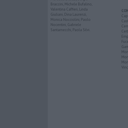
Braccini, Michele Bufalino,
Valentina Caffieri, Linda
CO
Giuliani, Dina Laurenzi,
Capr
Monica Nocciolini, Paolo
Cast
Nocentini, Gabriele
Cerr
Santarnecchi, Paola Silvi.
Cer
Emp
Fuc
Gam
Mon
Mon
Mon
Vinc