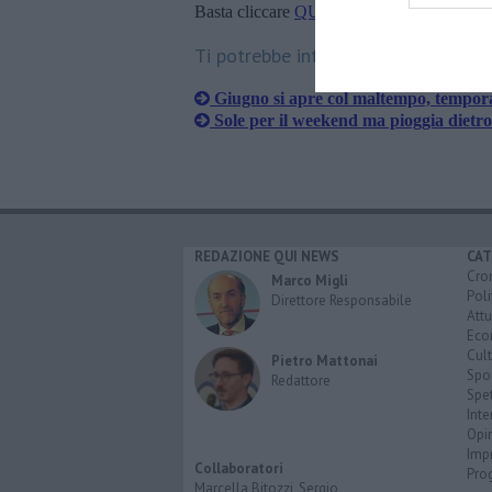
Basta cliccare
QUI
Ti potrebbe interessare anche:
Giugno si apre col maltempo, temporal
Sole per il weekend ma pioggia dietro
REDAZIONE QUI NEWS
CAT
Cro
Marco Migli
Poli
Direttore Responsabile
Attu
Eco
Cult
Pietro Mattonai
Spo
Redattore
Spet
Inte
Opi
Imp
Collaboratori
Pro
Marcella Bitozzi, Sergio