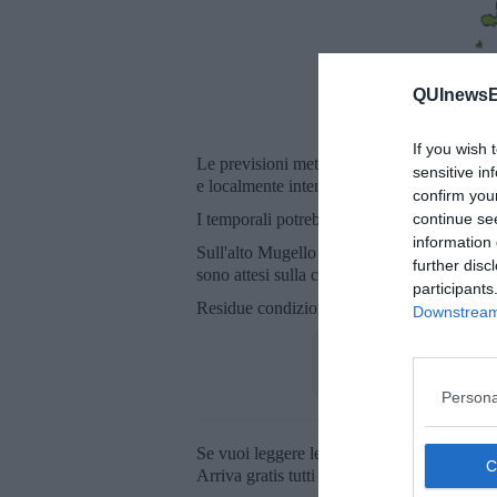
QUInewsE
In gial
If you wish 
Le previsioni meteorologiche indicano infatt
sensitive in
e localmente intense, con cumulati più elev
confirm you
continue se
I temporali potrebbero essere accompagnati d
information 
Sull'alto Mugello sono previste raffiche da
further disc
sono attesi sulla costa settentrionale.
participants
Residue condizioni di instabilità fino al p
Downstream 
Persona
Se vuoi leggere le notizie principali della T
Arriva gratis tutti i giorni alle 20:00 dirett