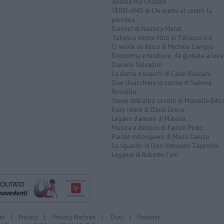
Andrea Pio Cristiani
VERSI-AMO di Chi mette al centro la
persona
Eureka! di Nausica Manzi
Tabasco senza filtro di Tabasco n.6
Ci vuole un fisico di Michele Campisi
Economia e territorio, da globale a loca
Daniele Salvadori
La dama a scacchi di Carlo Belciani
Due chiacchiere in cucina di Sabrina
Rossello
Storie dell'altro secolo di Marcella Bito
Easy ridere di Dario Greco
Legami d'amore di Malena ...
Musica e dintorni di Fausto Pirìto
Parole milonguere di Maria Caruso
Lo sguardo di Don Armando Zappolini
Leggere di Roberto Cerri
er
|
Privacy
|
Privacy Nielsen
|
Durc
|
Provider