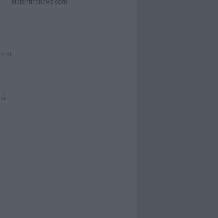
Fiorentinanews.com
le di
zzi