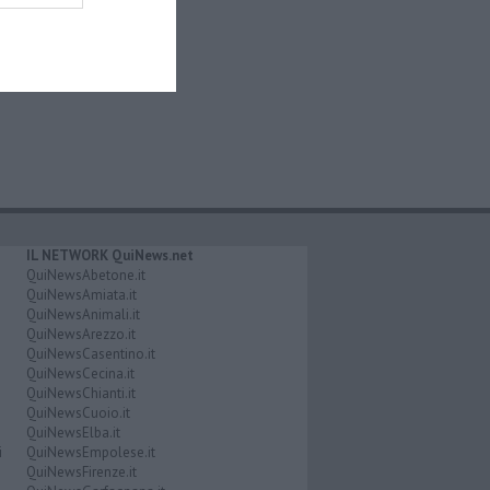
IL NETWORK QuiNews.net
QuiNewsAbetone.it
QuiNewsAmiata.it
QuiNewsAnimali.it
QuiNewsArezzo.it
QuiNewsCasentino.it
QuiNewsCecina.it
QuiNewsChianti.it
QuiNewsCuoio.it
QuiNewsElba.it
i
QuiNewsEmpolese.it
QuiNewsFirenze.it