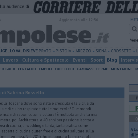
alla audience di
o
Aggiornato alle 12:56
MET
Vene
UGELLO
VALDISIEVE
PRATO
PISTOIA
AREZZO
SIENA
GROSSETO
Lavoro
Cultura e Spettacolo
Eventi
Sport
Blog
Intervi
TO GUIDI
CERTALDO
EMPOLI
FUCECCHIO
GAMBASSI TERME
MONTAIONE
M
 di Sabrina Rossello
e: la Toscana dove sono nata e cresciuta e la Sicilia da
lia e di cui ho respirato tutte le molecole! Due mondi
 ricchi di sapori colori e cultura! È multipla anche la mia
Q
tra, poi Architettura, a 40 anni per passione iscritta a
rsi di cucina, di wedding e tanta, tanta pratica come
A L
esperta di cucina gluten free e di cucina salutare sulla
di 
ta mediterranea. Nel 2015, ho inaugurato la mia scuola di