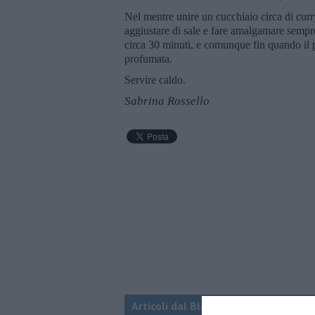
Nel mentre unire un cucchiaio circa di curr
aggiustare di sale e fare amalgamare sempre
circa 30 minuti, e comunque fin quando il po
profumata.
Servire caldo.
Sabrina Rossello
Articoli dal Blog “Due chiacchiere in