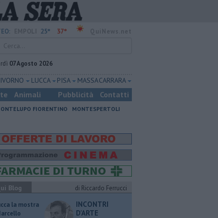
25°
37°
EO:
EMPOLI
QuiNews.net
rdì
07 Agosto 2026
LIVORNO
LUCCA
PISA
MASSA CARRARA
ste
Animali
Pubblicità
Contatti
ONTELUPO FIORENTINO
MONTESPERTOLI
ui Blog
di Riccardo Ferrucci
INCONTRI
ucca la mostra
D'ARTE
Marcello