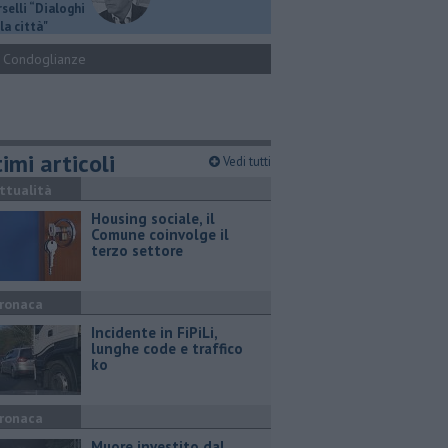
selli “Dialoghi
la città"
Condoglianze
imi articoli
Vedi tutti
ttualità
​Housing sociale, il
Comune coinvolge il
terzo settore
ronaca
Incidente in FiPiLi,
lunghe code e traffico
ko
ronaca
Muore investito dal