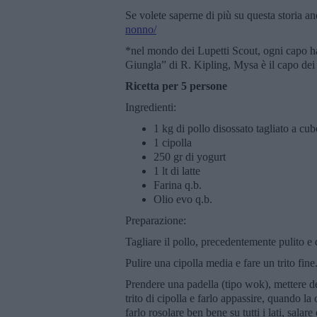
Se volete saperne di più su questa storia a
nonno/
*nel mondo dei Lupetti Scout, ogni capo h
Giungla” di R. Kipling, Mysa è il capo dei 
Ricetta per 5 persone
Ingredienti:
1 kg di pollo disossato tagliato a cub
1 cipolla
250 gr di yogurt
1 lt di latte
Farina q.b.
Olio evo q.b.
Preparazione:
Tagliare il pollo, precedentemente pulito e d
Pulire una cipolla media e fare un trito fine
Prendere una padella (tipo wok), mettere del
trito di cipolla e farlo appassire, quando la
farlo rosolare ben bene su tutti i lati, sala