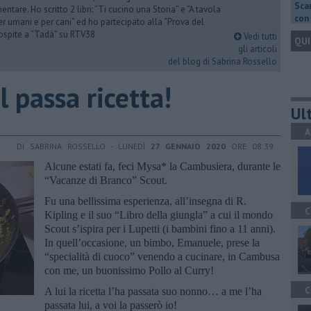
Scar
ntare. Ho scritto 2 libri: “Ti cucino una Storia” e “A tavola
con 
er umani e per cani” ed ho partecipato alla “Prova del
 ospite a “Tadà” su RTV38
Vedi tutti
QUI
gli articoli
del blog di Sabrina Rossello
il passa ricetta!
Ult
A
DI SABRINA ROSSELLO - LUNEDÌ
27 GENNAIO 2020
ORE 08:39
Alcune estati fa, feci Mysa* la Cambusiera, durante le
“Vacanze di Branco” Scout.
Fu una bellissima esperienza, all’insegna di R.
C
Kipling e il suo “Libro della giungla” a cui il mondo
Scout s’ispira per i Lupetti (i bambini fino a 11 anni).
In quell’occasione, un bimbo, Emanuele, prese la
“specialità di cuoco” venendo a cucinare, in Cambusa
con me, un buonissimo Pollo al Curry!
C
A lui la ricetta l’ha passata suo nonno… a me l’ha
passata lui, a voi la passerò io!