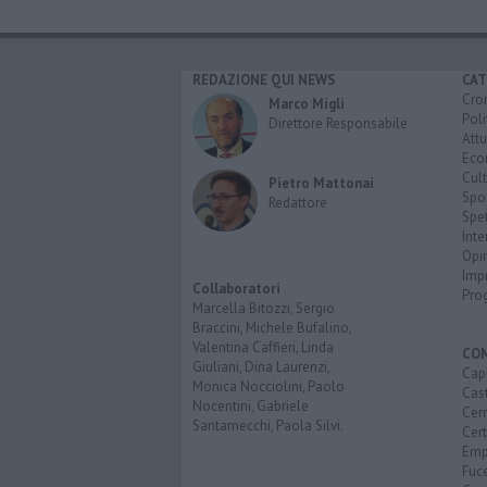
REDAZIONE QUI NEWS
CAT
Cro
Marco Migli
Poli
Direttore Responsabile
Attu
Eco
Cult
Pietro Mattonai
Spo
Redattore
Spet
Inte
Opi
Imp
Collaboratori
Pro
Marcella Bitozzi, Sergio
Braccini, Michele Bufalino,
Valentina Caffieri, Linda
CO
Giuliani, Dina Laurenzi,
Capr
Monica Nocciolini, Paolo
Cast
Nocentini, Gabriele
Cerr
Santarnecchi, Paola Silvi.
Cer
Emp
Fuc