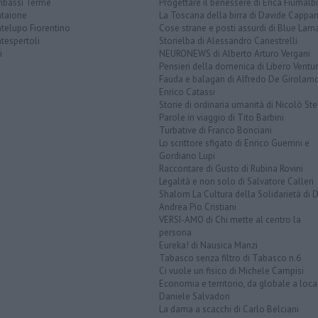
bassi Terme
Progettare il benessere di Erica Fiumalbi
taione
La Toscana della birra di Davide Cappan
telupo Fiorentino
Cose strane e posti assurdi di Blue Lam
tespertoli
Storielba di Alessandro Canestrelli
i
NEURONEWS di Alberto Arturo Vergani
Pensieri della domenica di Libero Ventur
Fauda e balagan di Alfredo De Girolam
Enrico Catassi
Storie di ordinaria umanità di Nicolò Ste
Parole in viaggio di Tito Barbini
Turbative di Franco Bonciani
Lo scrittore sfigato di Enrico Guerrini e
Gordiano Lupi
Raccontare di Gusto di Rubina Rovini
Legalità e non solo di Salvatore Calleri
Shalom La Cultura della Solidarietà di 
Andrea Pio Cristiani
VERSI-AMO di Chi mette al centro la
persona
Eureka! di Nausica Manzi
Tabasco senza filtro di Tabasco n.6
Ci vuole un fisico di Michele Campisi
Economia e territorio, da globale a loca
Daniele Salvadori
La dama a scacchi di Carlo Belciani