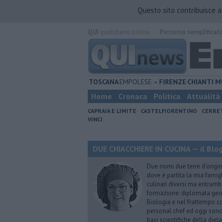
Questo sito contribuisce 
QUI
quotidiano online.
Percorso semplificat
TOSCANA
EMPOLESE
FIRENZE
CHIANTI
M
Home
Cronaca
Politica
Attualità
CAPRAIA E LIMITE
CASTELFIORENTINO
CERRE
VINCI
DUE CHIACCHIERE IN CUCINA — il Blog
Due nomi due terre d’origin
dove è partita la mia famig
culinari diversi ma entrambe
formazione: diplomata geome
Biologia e nel frattempo co
personal chef ed oggi sono 
basi scientifiche della die