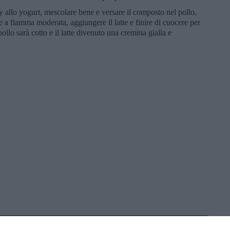
y allo yogurt, mescolare bene e versare il composto nel pollo,
 a fiamma moderata, aggiungere il latte e finire di cuocere per
llo sarà cotto e il latte divenuto una cremina gialla e
 cucina” di Sabrina Rossello