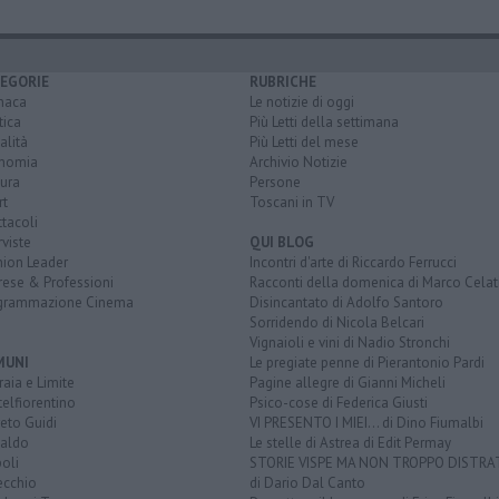
EGORIE
RUBRICHE
naca
Le notizie di oggi
tica
Più Letti della settimana
alità
Più Letti del mese
nomia
Archivio Notizie
ura
Persone
rt
Toscani in TV
tacoli
rviste
QUI BLOG
nion Leader
Incontri d'arte di Riccardo Ferrucci
rese & Professioni
Racconti della domenica di Marco Celat
grammazione Cinema
Disincantato di Adolfo Santoro
Sorridendo di Nicola Belcari
Vignaioli e vini di Nadio Stronchi
MUNI
Le pregiate penne di Pierantonio Pardi
aia e Limite
Pagine allegre di Gianni Micheli
elfiorentino
Psico-cose di Federica Giusti
eto Guidi
VI PRESENTO I MIEI... di Dino Fiumalbi
taldo
Le stelle di Astrea di Edit Permay
oli
STORIE VISPE MA NON TROPPO DISTR
ecchio
di Dario Dal Canto