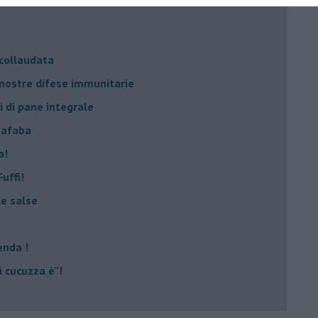
 collaudata
 nostre difese immunitarie
i di pane integrale
uafaba
a!
uffi!
le salse
enda !
 cucuzza è”!