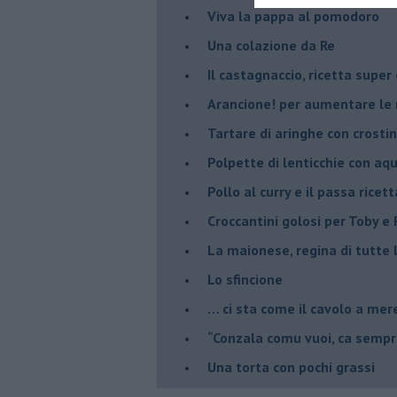
Viva la pappa al pomodoro
Una colazione da Re
Il castagnaccio, ricetta super
​Arancione! per aumentare le
Tartare di aringhe con crostin
Polpette di lenticchie con aq
​Pollo al curry e il passa ricett
Croccantini golosi per Toby e F
La maionese, regina di tutte 
Lo sfincione
​… ci sta come il cavolo a mer
“Conzala comu vuoi, ca sempri
​Una torta con pochi grassi