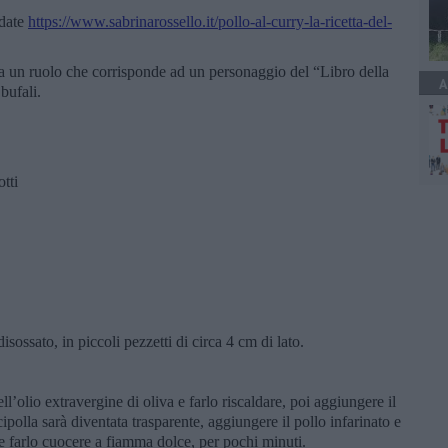
ndate
https://www.sabrinarossello.it/pollo-al-curry-la-ricetta-del-
a un ruolo che corrisponde ad un personaggio del “Libro della
A
bufali.
otti
isossato, in piccoli pezzetti di circa 4 cm di lato.
.
l’olio extravergine di oliva e farlo riscaldare, poi aggiungere il
 cipolla sarà diventata trasparente, aggiungere il pollo infarinato e
re e farlo cuocere a fiamma dolce, per pochi minuti.