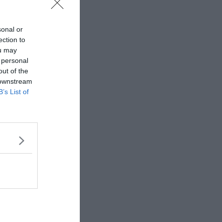
sonal or
ection to
ou may
 personal
out of the
 downstream
B’s List of