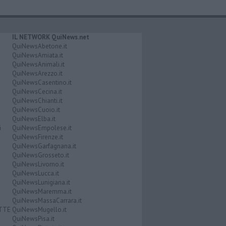
IL NETWORK QuiNews.net
QuiNewsAbetone.it
QuiNewsAmiata.it
QuiNewsAnimali.it
QuiNewsArezzo.it
QuiNewsCasentino.it
QuiNewsCecina.it
QuiNewsChianti.it
QuiNewsCuoio.it
QuiNewsElba.it
i
QuiNewsEmpolese.it
QuiNewsFirenze.it
QuiNewsGarfagnana.it
QuiNewsGrosseto.it
QuiNewsLivorno.it
QuiNewsLucca.it
QuiNewsLunigiana.it
QuiNewsMaremma.it
QuiNewsMassaCarrara.it
ATTE
QuiNewsMugello.it
QuiNewsPisa.it