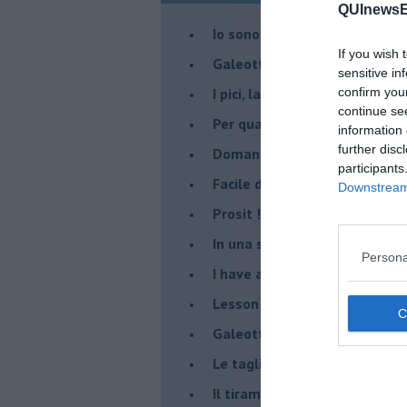
QUInewsE
Io sono "fragolo"
If you wish 
Galeotte le giuggiole !
sensitive in
I pici, la pasta degli Etruschi
confirm you
continue se
Per qualche chilo in più...
information 
further disc
Domani è un altro giorno
participants
​Facile dire salsa di pomodori!
Downstream 
Prosit !
​In una sera di mezza estate
Persona
I have a dream…
​Lesson one: zucchini bread!
Galeotta la crociera!
Le tagliatelle di nonna Pina
Il tiramisù