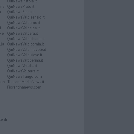
QuiNewsPistoia.it
nari
QuiNewsPrato.it
a
QuiNewsSiena.it
QuiNewsValbisenzio.it
QuiNewsValdarno.it
i
QuiNewsValdelsa.it
o e
QuiNewsValdera.it
QuiNewsValdichiana.it
lla
QuiNewsValdicornia.it
QuiNewsValdinievole.it
QuiNewsValdisieve.it
QuiNewsValtiberina.it
QuiNewsVersilia.it
QuiNewsVolterra.it
QuiNewsTango.com
Don
ToscanaMediaNews.it
Fiorentinanews.com
le di