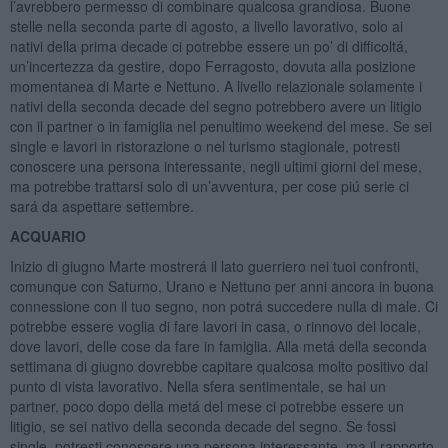
l’avrebbero permesso di combinare qualcosa grandiosa. Buone
stelle nella seconda parte di agosto, a livello lavorativo, solo ai
nativi della prima decade ci potrebbe essere un po’ di difficoltá,
un’incertezza da gestire, dopo Ferragosto, dovuta alla posizione
momentanea di Marte e Nettuno. A livello relazionale solamente i
nativi della seconda decade del segno potrebbero avere un litigio
con il partner o in famiglia nel penultimo weekend del mese. Se sei
single e lavori in ristorazione o nel turismo stagionale, potresti
conoscere una persona interessante, negli ultimi giorni del mese,
ma potrebbe trattarsi solo di un’avventura, per cose piú serie ci
sará da aspettare settembre.
ACQUARIO
Inizio di giugno Marte mostrerá il lato guerriero nei tuoi confronti,
comunque con Saturno, Urano e Nettuno per anni ancora in buona
connessione con il tuo segno, non potrá succedere nulla di male. Ci
potrebbe essere voglia di fare lavori in casa, o rinnovo del locale,
dove lavori, delle cose da fare in famiglia. Alla metá della seconda
settimana di giugno dovrebbe capitare qualcosa molto positivo dal
punto di vista lavorativo. Nella sfera sentimentale, se hai un
partner, poco dopo della metá del mese ci potrebbe essere un
litigio, se sei nativo della seconda decade del segno. Se fossi
single, potresti conoscere una persona interessante, ma il rapporto