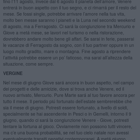
fino l’11 agosto, invece dal 6 agosto il pianeta dell’amore, Venere
entrerá in buon aspetto con il tuo segno, e ci rimarrá per il resto del
mese. Se fossi single, potrebbe arrivare l’amore nella tua vita,
molto ben messe saranno i pianeti e la Luna nel secondo weekend
di agosto, ma a Ferragosto. Ci sará la congiunzione tra Mercurio e
Giove a metá mese, se lavori nel turismo o nella ristorazione,
dovrebbero andare molto bene gli affari. Se sarai in ferie, passerai
le vacanze di Ferragosto da sogno, con il tuo partner oppure in un
luogo molto gradito, mare o montagna. Fine agosto a riprendere
l’attivitá potrebbe essere un po’ faticoso, ma sarai all’altezza della
situazione, come sempre.
VERGINE
Nel mese di giugno Giove sará ancora in buon aspetto, nel campo
dei progetti e delle amicizie, dove si trova anche Venere, ed il
nuovo arrivato, Mercurio. Pure Marte sará al tuo favore ancora per
tutto il mese. Il periodo piú fortunato dell’estate sembrerebbe che
sia il mese di giugno. Potresti essere fortunato, a livello di soldi,
specialmente se hai ascendente in Pesci o in Gemelli, intorno il 9
giugno, quando ci sará la congiunzione Venere - Giove, potresti
tentare la fortuna al gioco. Ovviamente non possono tutti vincere,
ma c’e una buona probabilitá, se nel tuo cielo natale non avessi
eventualmente transiti negativi contemporanei. A metá giugno