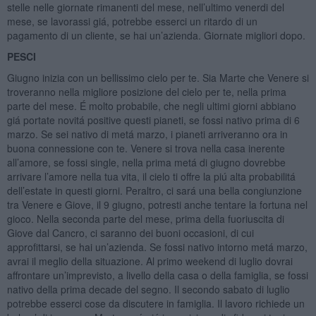
stelle nelle giornate rimanenti del mese, nell’ultimo venerdi del
mese, se lavorassi giá, potrebbe esserci un ritardo di un
pagamento di un cliente, se hai un’azienda. Giornate migliori dopo.
PESCI
Giugno inizia con un bellissimo cielo per te. Sia Marte che Venere si
troveranno nella migliore posizione del cielo per te, nella prima
parte del mese. É molto probabile, che negli ultimi giorni abbiano
giá portate novitá positive questi pianeti, se fossi nativo prima di 6
marzo. Se sei nativo di metá marzo, i pianeti arriveranno ora in
buona connessione con te. Venere si trova nella casa inerente
all’amore, se fossi single, nella prima metá di giugno dovrebbe
arrivare l’amore nella tua vita, il cielo ti offre la piú alta probabilitá
dell’estate in questi giorni. Peraltro, ci sará una bella congiunzione
tra Venere e Giove, il 9 giugno, potresti anche tentare la fortuna nel
gioco. Nella seconda parte del mese, prima della fuoriuscita di
Giove dal Cancro, ci saranno dei buoni occasioni, di cui
approfittarsi, se hai un’azienda. Se fossi nativo intorno metá marzo,
avrai il meglio della situazione. Al primo weekend di luglio dovrai
affrontare un’imprevisto, a livello della casa o della famiglia, se fossi
nativo della prima decade del segno. Il secondo sabato di luglio
potrebbe esserci cose da discutere in famiglia. Il lavoro richiede un