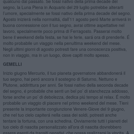
qualcuno dal passato. Se fossi nativo della prima decade del
segno, la Luna Piena in Acquario del 29 luglio potrebbe alterarti
l’umore, specialmente se fossi nativo della prima decade del segno.
Agosto inizierá nella normalitá, dall’11 agosto peró Marte arriverá in
buona connessione con il tuo segno, avrai ottime aspettative nel
lavoro, specialmente poco prima di Ferragosto. Passerai molto
bene il weekend della festa, se hai le ferie, sará ora di prenderle. É
molto probabile un viaggio nella penultima weekend del mese.
Negli ultimi giorni di agosto potresti fare una conoscenza positiva,
non in viaggio, ma in un luogo, dove capiti molto spesso.
GEMELLI
Inizio giugno Mercurio, il tuo pianeta governatore abbandonerá il
tuo segno, hai peró ancora il sostegno di Saturno, Nettuno e
Plutone, addirittura per anni. Se fossi nativo della seconda decade
del segno, é probabile che senti un bel po’ di stanchezza addosso,
forse anche un po’ di debolezza, dedica piú tempo al relax. É molto
probabile un viaggio di piacere nel primo weekend del mese. Tieni
presente la importante congiunzione Venere-Giove del 9 giugno,
che nel tuo cielo capiterá nella casa dei soldi, potresti anche
tentare la fortuna, con una schedina. Ovviamente tutti i pianeti del
tuo cielo di nascita personalizzato all’ora di nascita dovrebbero
essere esenti da transiti negativi, che possa realizzarsi la vincita. A