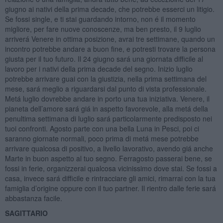
giugno ai nativi della prima decade, che potrebbe esserci un litigio.
Se fossi single, e ti stai guardando intorno, non é il momento
migliore, per fare nuove conoscenze, ma ben presto, il 9 luglio
arriverá Venere in ottima posizione, avrai tre settimane, quando un
incontro potrebbe andare a buon fine, e potresti trovare la persona
giusta per il tuo futuro. Il 24 giugno sará una giornata difficile al
lavoro per i nativi della prima decade del segno. Inizio luglio
potrebbe arrivare guai con la giustizia, nella prima settimana del
mese, sará meglio a riguardarsi dal punto di vista professionale.
Metá luglio dovrebbe andare in porto una tua iniziativa. Venere, il
pianeta dell’amore sará giá in aspetto favorevole, alla metá della
penultima settimana di luglio sará particolarmente predisposto nei
tuoi confronti. Agosto parte con una bella Luna in Pesci, poi ci
saranno giornate normali, poco prima di metá mese potrebbe
arrivare qualcosa di positivo, a livello lavorativo, avendo giá anche
Marte in buon aspetto al tuo segno. Ferragosto passerai bene, se
fossi in ferie, organizzerai qualcosa vicinissimo dove stai. Se fossi a
casa, invece sará difficile e rintracciare gli amici, rimarrai con la tua
famiglia d’origine oppure con il tuo partner. Il rientro dalle ferie sará
abbastanza facile.
SAGITTARIO