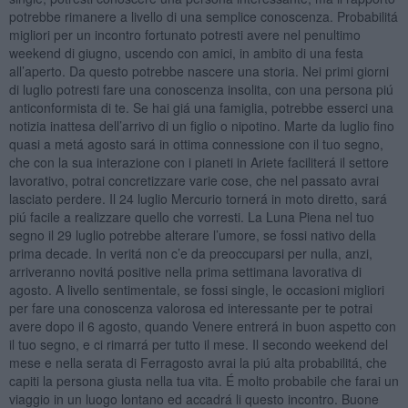
potrebbe rimanere a livello di una semplice conoscenza. Probabilitá
migliori per un incontro fortunato potresti avere nel penultimo
weekend di giugno, uscendo con amici, in ambito di una festa
all’aperto. Da questo potrebbe nascere una storia. Nei primi giorni
di luglio potresti fare una conoscenza insolita, con una persona piú
anticonformista di te. Se hai giá una famiglia, potrebbe esserci una
notizia inattesa dell’arrivo di un figlio o nipotino. Marte da luglio fino
quasi a metá agosto sará in ottima connessione con il tuo segno,
che con la sua interazione con i pianeti in Ariete faciliterá il settore
lavorativo, potrai concretizzare varie cose, che nel passato avrai
lasciato perdere. Il 24 luglio Mercurio tornerá in moto diretto, sará
piú facile a realizzare quello che vorresti. La Luna Piena nel tuo
segno il 29 luglio potrebbe alterare l’umore, se fossi nativo della
prima decade. In veritá non c’e da preoccuparsi per nulla, anzi,
arriveranno novitá positive nella prima settimana lavorativa di
agosto. A livello sentimentale, se fossi single, le occasioni migliori
per fare una conoscenza valorosa ed interessante per te potrai
avere dopo il 6 agosto, quando Venere entrerá in buon aspetto con
il tuo segno, e ci rimarrá per tutto il mese. Il secondo weekend del
mese e nella serata di Ferragosto avrai la piú alta probabilitá, che
capiti la persona giusta nella tua vita. É molto probabile che farai un
viaggio in un luogo lontano ed accadrá li questo incontro. Buone