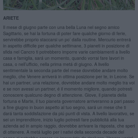
ARIETE
Il mese di giugno parte con una bella Luna nel segno amico
Sagittario, se hai la fortuna di poter fare qualche giorno di ferie,
servirebbe proprio staccarsi un po’ dalla routine. Mercurio entrerá
in aspetto difficile per qualche settimane, 3 pianeti in posizione di
sfida nel Cancro ti potrebbero imporre varie cambiamenti a livello
casa e famiglia, sará un momento, quando vorrai fare lavori in
casa, o nell’ufficio, nella prima metá di giugno. A livello
sentimentale la seconda parte del mese dovrebbe andare molto
meglio, che Venere arriverá in ottima posizione per te, in Leone. Se
hai un partner, una relazione, dovrebbe andare molto meglio tra voi
e se non avessi un partner, é il momento migliore, quando potresti
conoscere qualcuno degno di attenzione. Giove, il pianeta della
fortuna e Marte, il tuo pianeta governatore arriveranno a pari passo
a fine giugno in buon aspetto al tuo segno, sará un mese che ti
dará tanta soddisfazione da piú punti di vista. A livello lavorativo, se
sei un imprenditore, inizio luglio potresti fare pubblicitá alla tua
azienda ad in ampio raggio, dovrebbe arrivare la risposta, che speri
di ottenere. A metá luglio per i nativi della seconda decade del