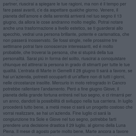
partner, riuscirai a spiegare le tue ragioni, ma non é il tempo per
fare passi avanti, c’e da aspettare qualche giorno. Venere, il
pianeta dell’amore e della serenitá arriverá nel tuo segno il 13
giugno, da allora le cose andranno molto meglio. Potrai notare
anche una trasformazione a livello estetico, se ti guarderai allo
specchio, vedrai una persona brillante, potente e carismatica, che
non passerá inosservato. Se fossi single, nelle prossime tre
settimane potrai fare conoscenze interessanti, ed é molto
probabile, che troverai la persona, che si stupirá della tua
personalitá. Sarai piú in forma del solito, riuscirai a concquistare
chiunque ed attirerai la persona in grado di stimarti per tutte le tue
qualitá. L’entrata di Marte in Gemelli il 28 giugno ti sará a favore, se
hai un’azienda, potresti occuparti di un’affare non di tutti i giorni,
nelle circostanze insolite. Mercurio in moto retrogrado in Cancro
potrebbe rallentare l’andamento. Peró a fine giugno Giove, il
pianeta della grande fortuna entrerá nel tuo segno, e ci rimarrá per
un anno, dandoti la possibilitá di sviluppo nella tua carriera. In luglio
procederá tutto bene, a metá mese ci sará un progetto costoso che
vorrai realizzare, se hai un’azienda. Fine luglio ci sará la
congiunzione tra Sole e Giove nel tuo segno, potrebbe farti
prendere una decisione drastica il 29 luglio, al giorno della Luna
Piena. Il mese di agosto parte molto bene, Marte ancora a favore