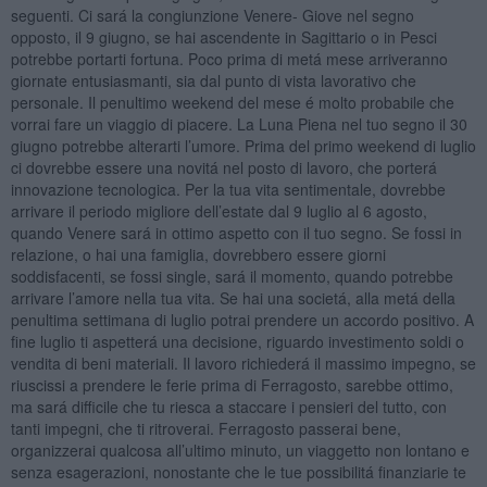
seguenti. Ci sará la congiunzione Venere- Giove nel segno
opposto, il 9 giugno, se hai ascendente in Sagittario o in Pesci
potrebbe portarti fortuna. Poco prima di metá mese arriveranno
giornate entusiasmanti, sia dal punto di vista lavorativo che
personale. Il penultimo weekend del mese é molto probabile che
vorrai fare un viaggio di piacere. La Luna Piena nel tuo segno il 30
giugno potrebbe alterarti l’umore. Prima del primo weekend di luglio
ci dovrebbe essere una novitá nel posto di lavoro, che porterá
innovazione tecnologica. Per la tua vita sentimentale, dovrebbe
arrivare il periodo migliore dell’estate dal 9 luglio al 6 agosto,
quando Venere sará in ottimo aspetto con il tuo segno. Se fossi in
relazione, o hai una famiglia, dovrebbero essere giorni
soddisfacenti, se fossi single, sará il momento, quando potrebbe
arrivare l’amore nella tua vita. Se hai una societá, alla metá della
penultima settimana di luglio potrai prendere un accordo positivo. A
fine luglio ti aspetterá una decisione, riguardo investimento soldi o
vendita di beni materiali. Il lavoro richiederá il massimo impegno, se
riuscissi a prendere le ferie prima di Ferragosto, sarebbe ottimo,
ma sará difficile che tu riesca a staccare i pensieri del tutto, con
tanti impegni, che ti ritroverai. Ferragosto passerai bene,
organizzerai qualcosa all’ultimo minuto, un viaggetto non lontano e
senza esagerazioni, nonostante che le tue possibilitá finanziarie te