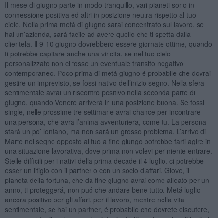
Il mese di giugno parte in modo tranquillo, vari pianeti sono in
connessione positiva ed altri in posizione neutra rispetto al tuo
cielo. Nella prima metá di giugno sarai concentrato sul lavoro, se
hai un’azienda, sará facile ad avere quello che ti spetta dalla
clientela. Il 9-10 giugno dovrebbero essere giornate ottime, quando
ti potrebbe capitare anche una vincita, se nel tuo cielo
personalizzato non ci fosse un eventuale transito negativo
contemporaneo. Poco prima di metá giugno é probabile che dovrai
gestire un imprevisto, se fossi nativo dell’inizio segno. Nella sfera
sentimentale avrai un riscontro positivo nella seconda parte di
giugno, quando Venere arriverá in una posizione buona. Se fossi
single, nelle prossime tre settimane avrai chance per incontrare
una persona, che avrá l’anima avventuriera, come tu. La persona
stará un po’ lontano, ma non sará un grosso problema. L’arrivo di
Marte nel segno opposto al tuo a fine giungo potrebbe farti agire in
una situazione lavorativa, dove prima non volevi per niente entrare.
Stelle difficili per i nativi della prima decade il 4 luglio, ci potrebbe
esser un litigio con il partner o con un socio d’affari. Giove, il
pianeta della fortuna, che da fine giugno avrai come alleato per un
anno, ti proteggerá, non puó che andare bene tutto. Metá luglio
ancora positivo per gli affari, per il lavoro, mentre nella vita
sentimentale, se hai un partner, é probabile che dovrete discutere,