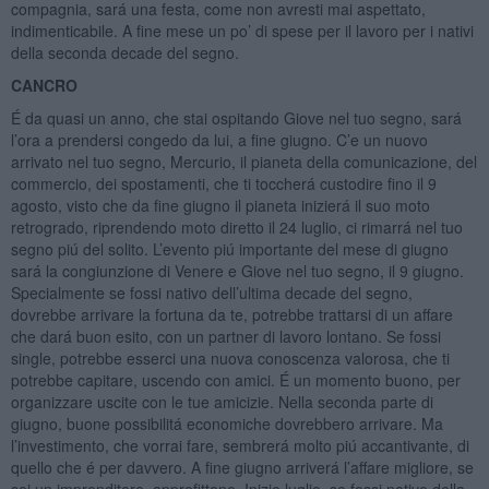
compagnia, sará una festa, come non avresti mai aspettato,
indimenticabile. A fine mese un po’ di spese per il lavoro per i nativi
della seconda decade del segno.
CANCRO
É da quasi un anno, che stai ospitando Giove nel tuo segno, sará
l’ora a prendersi congedo da lui, a fine giugno. C’e un nuovo
arrivato nel tuo segno, Mercurio, il pianeta della comunicazione, del
commercio, dei spostamenti, che ti toccherá custodire fino il 9
agosto, visto che da fine giugno il pianeta inizierá il suo moto
retrogrado, riprendendo moto diretto il 24 luglio, ci rimarrá nel tuo
segno piú del solito. L’evento piú importante del mese di giugno
sará la congiunzione di Venere e Giove nel tuo segno, il 9 giugno.
Specialmente se fossi nativo dell’ultima decade del segno,
dovrebbe arrivare la fortuna da te, potrebbe trattarsi di un affare
che dará buon esito, con un partner di lavoro lontano. Se fossi
single, potrebbe esserci una nuova conoscenza valorosa, che ti
potrebbe capitare, uscendo con amici. É un momento buono, per
organizzare uscite con le tue amicizie. Nella seconda parte di
giugno, buone possibilitá economiche dovrebbero arrivare. Ma
l’investimento, che vorrai fare, sembrerá molto piú accantivante, di
quello che é per davvero. A fine giugno arriverá l’affare migliore, se