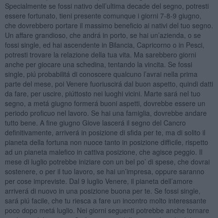
Specialmente se fossi nativo dell’ultima decade del segno, potresti
essere fortunato, tieni presente comunque i giorni 7-8-9 giugno,
che dovrebbero portare il massimo beneficio ai nativi del tuo segno.
Un affare grandioso, che andrá in porto, se hai un’azienda, o se
fossi single, ed hai ascendente in Bilancia, Capricorno o in Pesci,
potresti trovare la relazione della tua vita. Ma sarebbero giorni
anche per giocare una schedina, tentando la vincita. Se fossi
single, piú probabilitá di conoscere qualcuno l’avrai nella prima
parte del mese, poi Venere fuoriuscirá dal buon aspetto, quindi datti
da fare, per uscire, piúttosto nei luoghi vicini. Marte sará nel tuo
segno, a metá giugno formerá buoni aspetti, dovrebbe essere un
periodo proficuo nel lavoro. Se hai una famiglia, dovrebbe andare
tutto bene. A fine giugno Giove lascerá il segno del Cancro
definitivamente, arriverá in posizione di sfida per te, ma di solito il
pianeta della fortuna non nuoce tanto in posizione difficile, rispetto
ad un pianeta malefico in cattiva posizione, che agisce peggio. Il
mese di luglio potrebbe iniziare con un bel po’ di spese, che dovrai
sostenere, o per il tuo lavoro, se hai un’impresa, oppure saranno
per cose impreviste. Dal 9 luglio Venere, il pianeta dell’amore
arriverá di nuovo in una posizione buona per te. Se fossi single,
sará piú facile, che tu riesca a fare un incontro molto interessante
poco dopo metá luglio. Nei giorni seguenti potrebbe anche tornare