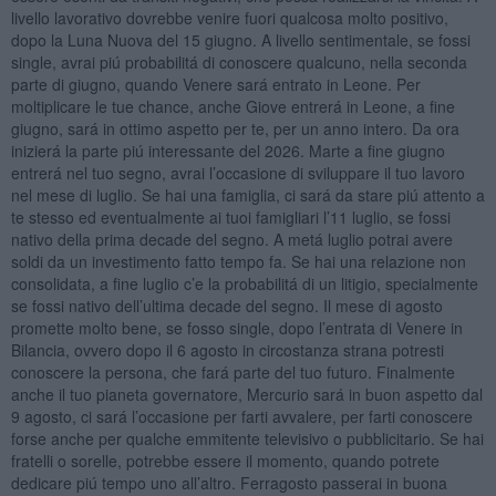
livello lavorativo dovrebbe venire fuori qualcosa molto positivo,
dopo la Luna Nuova del 15 giugno. A livello sentimentale, se fossi
single, avrai piú probabilitá di conoscere qualcuno, nella seconda
parte di giugno, quando Venere sará entrato in Leone. Per
moltiplicare le tue chance, anche Giove entrerá in Leone, a fine
giugno, sará in ottimo aspetto per te, per un anno intero. Da ora
inizierá la parte piú interessante del 2026. Marte a fine giugno
entrerá nel tuo segno, avrai l’occasione di sviluppare il tuo lavoro
nel mese di luglio. Se hai una famiglia, ci sará da stare piú attento a
te stesso ed eventualmente ai tuoi famigliari l’11 luglio, se fossi
nativo della prima decade del segno. A metá luglio potrai avere
soldi da un investimento fatto tempo fa. Se hai una relazione non
consolidata, a fine luglio c’e la probabilitá di un litigio, specialmente
se fossi nativo dell’ultima decade del segno. Il mese di agosto
promette molto bene, se fosso single, dopo l’entrata di Venere in
Bilancia, ovvero dopo il 6 agosto in circostanza strana potresti
conoscere la persona, che fará parte del tuo futuro. Finalmente
anche il tuo pianeta governatore, Mercurio sará in buon aspetto dal
9 agosto, ci sará l’occasione per farti avvalere, per farti conoscere
forse anche per qualche emmitente televisivo o pubblicitario. Se hai
fratelli o sorelle, potrebbe essere il momento, quando potrete
dedicare piú tempo uno all’altro. Ferragosto passerai in buona