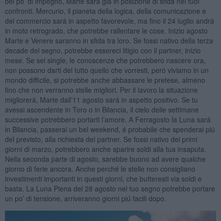
bel po’ di impegno, Marte sará giá in posizione di sfida nei tuoi
confronti. Mercurio, il pianeta della logica, della comunicazione e
del commercio sará in aspetto favorevole, ma fino il 24 luglio andrá
in moto retrogrado, che potrebbe rallentare le cose. Inizio agosto
Marte e Venere saranno in sfida tra loro. Se fossi nativo della terza
decade del segno, potrebbe essereci litigio con il partner, inizio
mese. Se sei single, le conoscenze che potrebbero nascere ora,
non possono darti del tutto quello che vorresti, peró viviamo in un
mondo difficile, si potrebbe anche abbassare le pretese, almeno
fino che non verranno stelle migliori. Per il lavoro la situazione
migliorerá, Marte dall’11 agosto sará in aspetto positivo. Se tu
avessi ascendente in Toro o in Bilancia, il cielo delle settimane
successive potrebbero portarti l’amore. A Ferragosto la Luna sará
in Bilancia, passerai un bel weekend, é probabile che spenderai piú
del previsto, alla richiesta del partner. Se fossi nativo dei primi
giorni di marzo, potrebbero anche sparire soldi alla tua insaputa.
Nella seconda parte di agosto, sarebbe buono ad avere qualche
giorno di ferie ancora. Anche perché le stelle non consigliano
investimenti importanti in questi giorni, che butteresti via soldi e
basta. La Luna Piena del 28 agosto nel tuo segno potrebbe portare
un po’ di tensione, arriveranno giorni piú facili dopo.