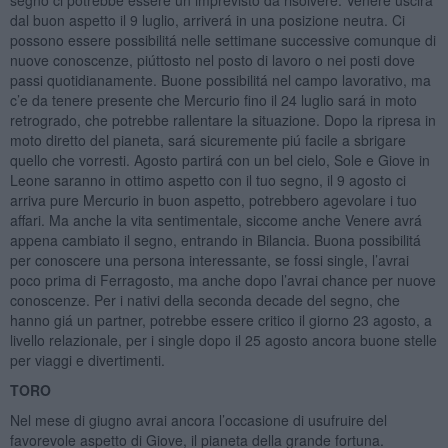
segno ci potrebbe essere un imprevisto da risolvere. Venere uscirá
dal buon aspetto il 9 luglio, arriverá in una posizione neutra. Ci
possono essere possibilitá nelle settimane successive comunque di
nuove conoscenze, piúttosto nel posto di lavoro o nei posti dove
passi quotidianamente. Buone possibilitá nel campo lavorativo, ma
c’e da tenere presente che Mercurio fino il 24 luglio sará in moto
retrogrado, che potrebbe rallentare la situazione. Dopo la ripresa in
moto diretto del pianeta, sará sicuremente piú facile a sbrigare
quello che vorresti. Agosto partirá con un bel cielo, Sole e Giove in
Leone saranno in ottimo aspetto con il tuo segno, il 9 agosto ci
arriva pure Mercurio in buon aspetto, potrebbero agevolare i tuo
affari. Ma anche la vita sentimentale, siccome anche Venere avrá
appena cambiato il segno, entrando in Bilancia. Buona possibilitá
per conoscere una persona interessante, se fossi single, l’avrai
poco prima di Ferragosto, ma anche dopo l’avrai chance per nuove
conoscenze. Per i nativi della seconda decade del segno, che
hanno giá un partner, potrebbe essere critico il giorno 23 agosto, a
livello relazionale, per i single dopo il 25 agosto ancora buone stelle
per viaggi e divertimenti.
TORO
Nel mese di giugno avrai ancora l’occasione di usufruire del
favorevole aspetto di Giove, il pianeta della grande fortuna.