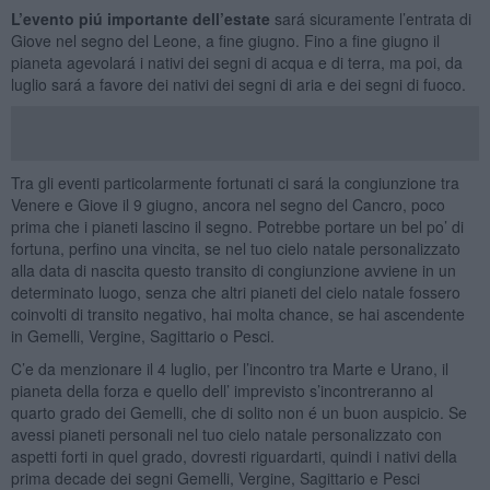
L’evento piú importante dell’estate
sará sicuramente l’entrata di
Giove nel segno del Leone, a fine giugno. Fino a fine giugno il
pianeta agevolará i nativi dei segni di acqua e di terra, ma poi, da
luglio sará a favore dei nativi dei segni di aria e dei segni di fuoco.
Tra gli eventi particolarmente fortunati ci sará la congiunzione tra
Venere e Giove il 9 giugno, ancora nel segno del Cancro, poco
prima che i pianeti lascino il segno. Potrebbe portare un bel po’ di
fortuna, perfino una vincita, se nel tuo cielo natale personalizzato
alla data di nascita questo transito di congiunzione avviene in un
determinato luogo, senza che altri pianeti del cielo natale fossero
coinvolti di transito negativo, hai molta chance, se hai ascendente
in Gemelli, Vergine, Sagittario o Pesci.
C’e da menzionare il 4 luglio, per l’incontro tra Marte e Urano, il
pianeta della forza e quello dell’ imprevisto s’incontreranno al
quarto grado dei Gemelli, che di solito non é un buon auspicio. Se
avessi pianeti personali nel tuo cielo natale personalizzato con
aspetti forti in quel grado, dovresti riguardarti, quindi i nativi della
prima decade dei segni Gemelli, Vergine, Sagittario e Pesci