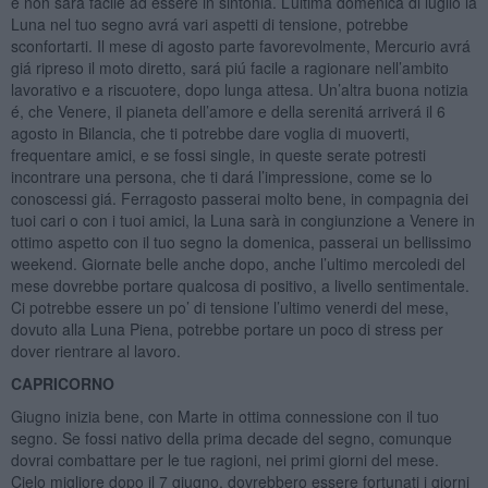
e non sará facile ad essere in sintonia. L’ultima domenica di luglio la
Luna nel tuo segno avrá vari aspetti di tensione, potrebbe
sconfortarti. Il mese di agosto parte favorevolmente, Mercurio avrá
giá ripreso il moto diretto, sará piú facile a ragionare nell’ambito
lavorativo e a riscuotere, dopo lunga attesa. Un’altra buona notizia
é, che Venere, il pianeta dell’amore e della serenitá arriverá il 6
agosto in Bilancia, che ti potrebbe dare voglia di muoverti,
frequentare amici, e se fossi single, in queste serate potresti
incontrare una persona, che ti dará l’impressione, come se lo
conoscessi giá. Ferragosto passerai molto bene, in compagnia dei
tuoi cari o con i tuoi amici, la Luna sarà in congiunzione a Venere in
ottimo aspetto con il tuo segno la domenica, passerai un bellissimo
weekend. Giornate belle anche dopo, anche l’ultimo mercoledi del
mese dovrebbe portare qualcosa di positivo, a livello sentimentale.
Ci potrebbe essere un po’ di tensione l’ultimo venerdi del mese,
dovuto alla Luna Piena, potrebbe portare un poco di stress per
dover rientrare al lavoro.
CAPRICORNO
Giugno inizia bene, con Marte in ottima connessione con il tuo
segno. Se fossi nativo della prima decade del segno, comunque
dovrai combattare per le tue ragioni, nei primi giorni del mese.
Cielo migliore dopo il 7 giugno, dovrebbero essere fortunati i giorni