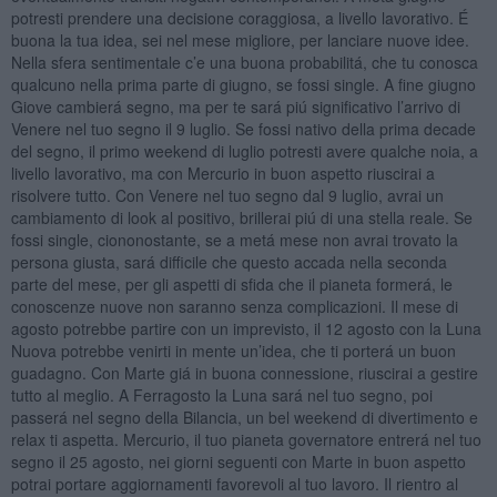
potresti prendere una decisione coraggiosa, a livello lavorativo. É
buona la tua idea, sei nel mese migliore, per lanciare nuove idee.
Nella sfera sentimentale c’e una buona probabilitá, che tu conosca
qualcuno nella prima parte di giugno, se fossi single. A fine giugno
Giove cambierá segno, ma per te sará piú significativo l’arrivo di
Venere nel tuo segno il 9 luglio. Se fossi nativo della prima decade
del segno, il primo weekend di luglio potresti avere qualche noia, a
livello lavorativo, ma con Mercurio in buon aspetto riuscirai a
risolvere tutto. Con Venere nel tuo segno dal 9 luglio, avrai un
cambiamento di look al positivo, brillerai piú di una stella reale. Se
fossi single, ciononostante, se a metá mese non avrai trovato la
persona giusta, sará difficile che questo accada nella seconda
parte del mese, per gli aspetti di sfida che il pianeta formerá, le
conoscenze nuove non saranno senza complicazioni. Il mese di
agosto potrebbe partire con un imprevisto, il 12 agosto con la Luna
Nuova potrebbe venirti in mente un’idea, che ti porterá un buon
guadagno. Con Marte giá in buona connessione, riuscirai a gestire
tutto al meglio. A Ferragosto la Luna sará nel tuo segno, poi
passerá nel segno della Bilancia, un bel weekend di divertimento e
relax ti aspetta. Mercurio, il tuo pianeta governatore entrerá nel tuo
segno il 25 agosto, nei giorni seguenti con Marte in buon aspetto
potrai portare aggiornamenti favorevoli al tuo lavoro. Il rientro al