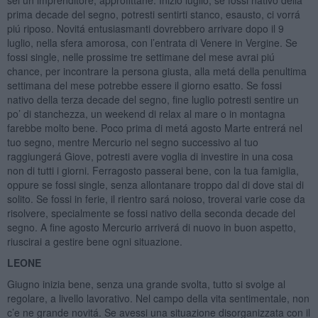
sei un imprenditore, approfittane. Inizio luglio, se fossi nativo della
prima decade del segno, potresti sentirti stanco, esausto, ci vorrá
piú riposo. Novitá entusiasmanti dovrebbero arrivare dopo il 9
luglio, nella sfera amorosa, con l’entrata di Venere in Vergine. Se
fossi single, nelle prossime tre settimane del mese avrai piú
chance, per incontrare la persona giusta, alla metá della penultima
settimana del mese potrebbe essere il giorno esatto. Se fossi
nativo della terza decade del segno, fine luglio potresti sentire un
po’ di stanchezza, un weekend di relax al mare o in montagna
farebbe molto bene. Poco prima di metá agosto Marte entrerá nel
tuo segno, mentre Mercurio nel segno successivo al tuo
raggiungerá Giove, potresti avere voglia di investire in una cosa
non di tutti i giorni. Ferragosto passerai bene, con la tua famiglia,
oppure se fossi single, senza allontanare troppo dal di dove stai di
solito. Se fossi in ferie, il rientro sará noioso, troverai varie cose da
risolvere, specialmente se fossi nativo della seconda decade del
segno. A fine agosto Mercurio arriverá di nuovo in buon aspetto,
riuscirai a gestire bene ogni situazione.
LEONE
Giugno inizia bene, senza una grande svolta, tutto si svolge al
regolare, a livello lavorativo. Nel campo della vita sentimentale, non
c’e ne grande novitá. Se avessi una situazione disorganizzata con il