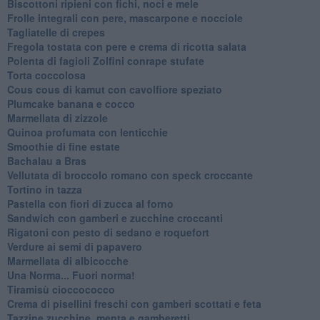
Biscottoni ripieni con fichi, noci e mele
Frolle integrali con pere, mascarpone e nocciole
Tagliatelle di crepes
Fregola tostata con pere e crema di ricotta salata
Polenta di fagioli Zolfini conrape stufate
Torta coccolosa
Cous cous di kamut con cavolfiore speziato
Plumcake banana e cocco
Marmellata di zizzole
Quinoa profumata con lenticchie
Smoothie di fine estate
Bachalau a Bras
Vellutata di broccolo romano con speck croccante
Tortino in tazza
Pastella con fiori di zucca al forno
Sandwich con gamberi e zucchine croccanti
Rigatoni con pesto di sedano e roquefort
Verdure ai semi di papavero
Marmellata di albicocche
Una Norma... Fuori norma!
Tiramisù cioccococco
Crema di pisellini freschi con gamberi scottati e feta
Tazzine zucchine, menta e gamberetti