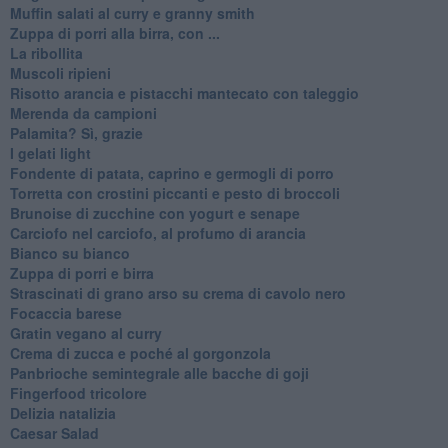
Muffin salati al curry e granny smith
Zuppa di porri alla birra, con ...
La ribollita
Muscoli ripieni
Risotto arancia e pistacchi mantecato con taleggio
Merenda da campioni
Palamita? Sì, grazie
I gelati light
Fondente di patata, caprino e germogli di porro
Torretta con crostini piccanti e pesto di broccoli
Brunoise di zucchine con yogurt e senape
Carciofo nel carciofo, al profumo di arancia
Bianco su bianco
Zuppa di porri e birra
Strascinati di grano arso su crema di cavolo nero
Focaccia barese
Gratin vegano al curry
Crema di zucca e poché al gorgonzola
Panbrioche semintegrale alle bacche di goji
Fingerfood tricolore
Delizia natalizia
Caesar Salad