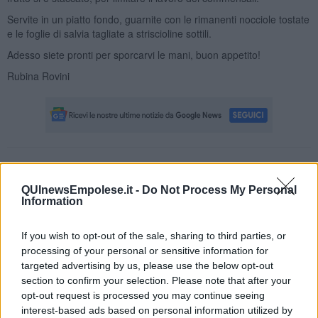
Servite in un piatto fondo, guarnite con le rimanenti nocciole tostate
e le foglie di salvia tagliate a striscioline sottili.
Adesso siete pronti per sporcarvi le mani, buon appetito!
Rubina Rovini
Se vuoi leggere le notizie principali della Toscana iscriviti alla
Newsletter QUInews - ToscanaMedia.
Arriva gratis tutti i giorni
QUInewsEmpolese.it -
Do Not Process My Personal
alle 20:00 direttamente nella tua casella di posta.
Information
Basta cliccare
QUI
If you wish to opt-out of the sale, sharing to third parties, or
Videogallery
processing of your personal or sensitive information for
targeted advertising by us, please use the below opt-out
section to confirm your selection. Please note that after your
opt-out request is processed you may continue seeing
interest-based ads based on personal information utilized by