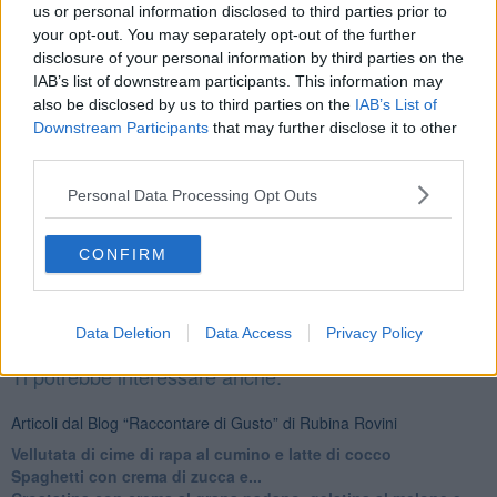
us or personal information disclosed to third parties prior to
your opt-out. You may separately opt-out of the further
disclosure of your personal information by third parties on the
IAB’s list of downstream participants. This information may
also be disclosed by us to third parties on the
IAB’s List of
Downstream Participants
that may further disclose it to other
third parties.
Personal Data Processing Opt Outs
CONFIRM
Data Deletion
Data Access
Privacy Policy
come pulire e aprire cozze vongole
Ti potrebbe interessare anche:
Articoli dal Blog “Raccontare di Gusto” di Rubina Rovini
Vellutata di cime di rapa al cumino e latte di cocco
Spaghetti con crema di zucca e...