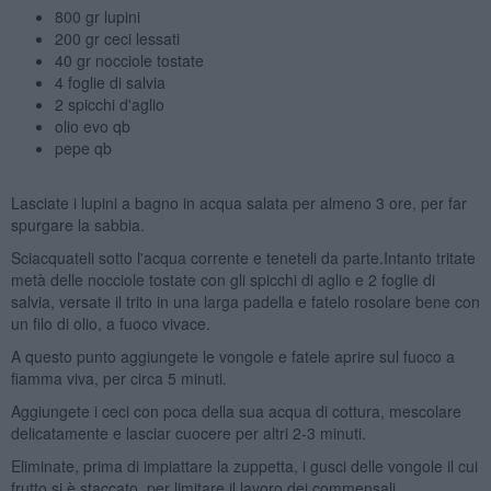
800 gr lupini
200 gr ceci lessati
40 gr nocciole tostate
4 foglie di salvia
2 spicchi d'aglio
olio evo qb
pepe qb
Lasciate i lupini a bagno in acqua salata per almeno 3 ore, per far
spurgare la sabbia.
Sciacquateli sotto l'acqua corrente e teneteli da parte.Intanto tritate
metà delle nocciole tostate con gli spicchi di aglio e 2 foglie di
salvia, versate il trito in una larga padella e fatelo rosolare bene con
un filo di olio, a fuoco vivace.
A questo punto aggiungete le vongole e fatele aprire sul fuoco a
fiamma viva, per circa 5 minuti.
Aggiungete i ceci con poca della sua acqua di cottura, mescolare
delicatamente e lasciar cuocere per altri 2-3 minuti.
Eliminate, prima di impiattare la zuppetta, i gusci delle vongole il cui
frutto si è staccato, per limitare il lavoro dei commensali.