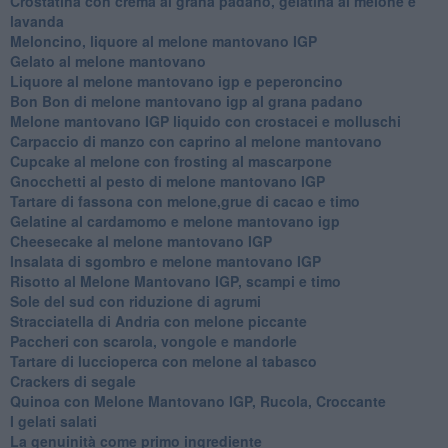
Crostatina con crema al grana padano, gelatina al melone e
lavanda
Meloncino, liquore al melone mantovano IGP
Gelato al melone mantovano
Liquore al melone mantovano igp e peperoncino
Bon Bon di melone mantovano igp al grana padano
Melone mantovano IGP liquido con crostacei e molluschi
Carpaccio di manzo con caprino al melone mantovano
Cupcake al melone con frosting al mascarpone
Gnocchetti al pesto di melone mantovano IGP
Tartare di fassona con melone,grue di cacao e timo
Gelatine al cardamomo e melone mantovano igp
Cheesecake al melone mantovano IGP
Insalata di sgombro e melone mantovano IGP
Risotto al Melone Mantovano IGP, scampi e timo
Sole del sud con riduzione di agrumi
Stracciatella di Andria con melone piccante
Paccheri con scarola, vongole e mandorle
Tartare di luccioperca con melone al tabasco
Crackers di segale
Quinoa con Melone Mantovano IGP, Rucola, Croccante
I gelati salati
La genuinità come primo ingrediente