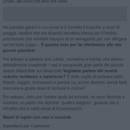
umido, dai colori tutt’altro che estivi.
Ho piantato gerani in cui ormai si è formato il muschio a suon di
pioggia, basilico che sta alzando bandiera bianca per il freddo,
prezzemolo che avrebbe bisogno di un salvagente per non affogare
nel terriccio zuppo...
E questo solo per far riferimento alle mie
povere piantine!
Per adesso si salvano solo salvia, rosmarino e menta, che stanno
letteralmente invadendo i vasi e occupando gran parte del piccolo
spazio disponibile sul davanzale.
Vogliamo parlare del nostro
colorito verdastro e malaticcio?
E della voglia di cucinare piatti
freschi, leggeri, rinfrescanti e perché no, anche dietetici, senza farsi
mancare la giusta dose di fantasia in cucina?
Per adesso, visto che l'estate tarda ad arrivare, mi sono divertita a
cucinare un piatto che definirei “quattro stagioni”, gustoso sia in
infradito che in caldi stivali di camoscio.
Sauté di lupini con ceci e nocciole
Ingredienti per 4 persone: