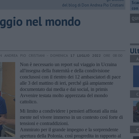
Scar
del blog di Don Andrea Pio Cristiani
con 
iaggio nel mondo
QUI
Ult
N ANDREA PIO CRISTIANI - DOMENICA
17 LUGLIO 2022
ORE 08:00
A
Non è necessario un report sul viaggio in Ucraina
all'insegna della fraternità e della condivisione
conclusosi con il rientro dei 12 ambasciatori di pace
alle 3 del mattino di ieri, perché già ampiamente
documentato dai media e dai social, in primis
C
Avvenire testata molto apprezzata del mondo
cattolico.
Mi limito a condividere i pensieri affiorati alla mia
mente nel vivere immerso in un contesto così forte di
tensioni e contraddizioni.
Ammirato per il grande impegno e la sorprendente
C
apertura della Polonia, così progredita in rapporto al