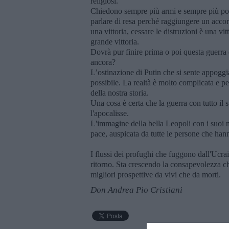
religiosi.
Chiedono sempre più armi e sempre più pot
parlare di resa perché raggiungere un acco
una vittoria, cessare le distruzioni è una vi
grande vittoria.
Dovrà pur finire prima o poi questa guerra 
ancora?
L’ostinazione di Putin che si sente appoggi
possibile. La realtà è molto complicata e pe
della nostra storia.
Una cosa è certa che la guerra con tutto il s
l'apocalisse.
L'immagine della bella Leopoli con i suoi m
pace, auspicata da tutte le persone che han
I flussi dei profughi che fuggono dall'Ucrai
ritorno. Sta crescendo la consapevolezza che
migliori prospettive da vivi che da morti.
Don Andrea Pio Cristiani