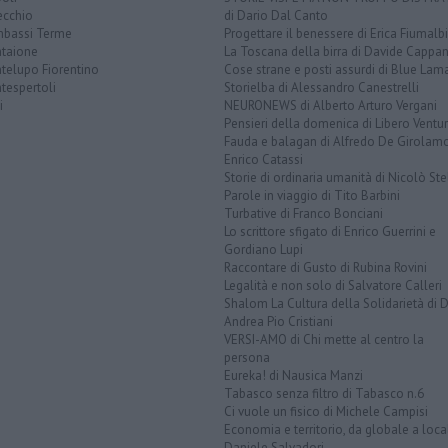
ecchio
di Dario Dal Canto
bassi Terme
Progettare il benessere di Erica Fiumalbi
taione
La Toscana della birra di Davide Cappan
telupo Fiorentino
Cose strane e posti assurdi di Blue Lam
tespertoli
Storielba di Alessandro Canestrelli
i
NEURONEWS di Alberto Arturo Vergani
Pensieri della domenica di Libero Ventur
Fauda e balagan di Alfredo De Girolam
Enrico Catassi
Storie di ordinaria umanità di Nicolò Ste
Parole in viaggio di Tito Barbini
Turbative di Franco Bonciani
Lo scrittore sfigato di Enrico Guerrini e
Gordiano Lupi
Raccontare di Gusto di Rubina Rovini
Legalità e non solo di Salvatore Calleri
Shalom La Cultura della Solidarietà di 
Andrea Pio Cristiani
VERSI-AMO di Chi mette al centro la
persona
Eureka! di Nausica Manzi
Tabasco senza filtro di Tabasco n.6
Ci vuole un fisico di Michele Campisi
Economia e territorio, da globale a loca
Daniele Salvadori