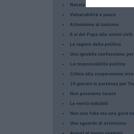
Natale e covid 19
Vulnerabilità e paura
Attenzione al laicismo
Il si del Papa alle unioni civi
Le ragioni della politica
​Una ignobile confessione, p
La responsabilità politica
Critica alla cooperazione int
20 giovani in partenza per To
​Non possiamo tacere
​Le verità indicibili
Non una fake ma una good n
Uno sguardo di ottimismo
Auguri al nuovo governo