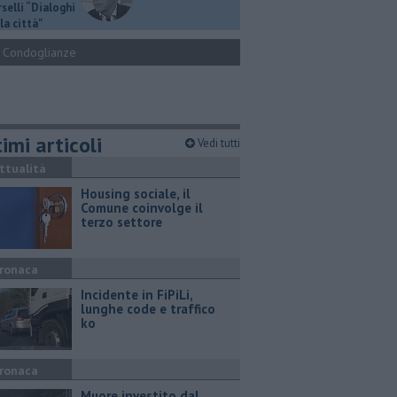
selli “Dialoghi
la città"
Condoglianze
imi articoli
Vedi tutti
ttualità
​Housing sociale, il
Comune coinvolge il
terzo settore
ronaca
Incidente in FiPiLi,
lunghe code e traffico
ko
ronaca
Muore investito dal