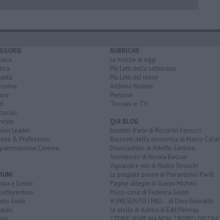
EGORIE
RUBRICHE
naca
Le notizie di oggi
tica
Più Letti della settimana
alità
Più Letti del mese
nomia
Archivio Notizie
ura
Persone
rt
Toscani in TV
tacoli
rviste
QUI BLOG
nion Leader
Incontri d'arte di Riccardo Ferrucci
rese & Professioni
Racconti della domenica di Marco Celat
grammazione Cinema
Disincantato di Adolfo Santoro
Sorridendo di Nicola Belcari
Vignaioli e vini di Nadio Stronchi
MUNI
Le pregiate penne di Pierantonio Pardi
aia e Limite
Pagine allegre di Gianni Micheli
elfiorentino
Psico-cose di Federica Giusti
eto Guidi
VI PRESENTO I MIEI... di Dino Fiumalbi
taldo
Le stelle di Astrea di Edit Permay
oli
STORIE VISPE MA NON TROPPO DISTR