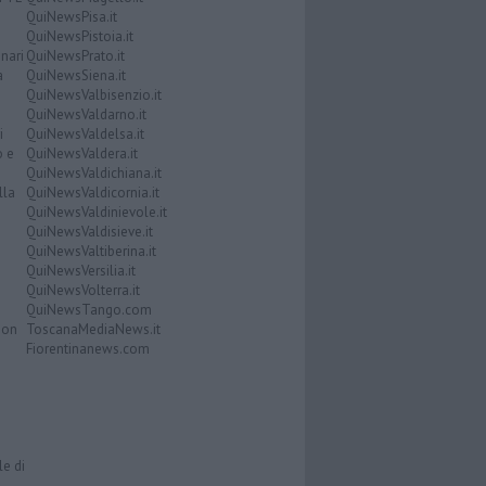
QuiNewsPisa.it
QuiNewsPistoia.it
nari
QuiNewsPrato.it
a
QuiNewsSiena.it
QuiNewsValbisenzio.it
QuiNewsValdarno.it
i
QuiNewsValdelsa.it
o e
QuiNewsValdera.it
QuiNewsValdichiana.it
lla
QuiNewsValdicornia.it
QuiNewsValdinievole.it
QuiNewsValdisieve.it
QuiNewsValtiberina.it
QuiNewsVersilia.it
QuiNewsVolterra.it
QuiNewsTango.com
Don
ToscanaMediaNews.it
Fiorentinanews.com
le di