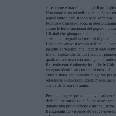
case, cuore e braccia a milioni di profughi 
Non erano mancati nella storia anche recent
popoli tanto vicini si sono nella sofferenza ri
Politica e Chiesa Polacca, in questo dramma
curare le ferite lancinanti del popolo invaso
Gli aiuti che giungono dal mondo sono in 
attiva a consegnarli nei territori di guerra.
L'odio anti-russo si respira nell'aria e l’a
inaudite sofferenze, che i fatti di oggi cont
Ma un aspetto che da noi è taciuto riguarda 
quali, rimane una certa nostalgia dall'antica
Il risentimento è talmente forte che le Chie
vengono identificati con i russi invasori.
Questa situazione potrebbe suggerire per qu
referendaria delle popolazioni medesime e d
che perda la sua sovranità.
Per raggiungere questo obiettivo sarà necessa
delle chiese ortodosse può innescare anche u
dunque una provocazione e un’ingiustizia.
Il nazionalismo viscerale dovrebbe essere smo