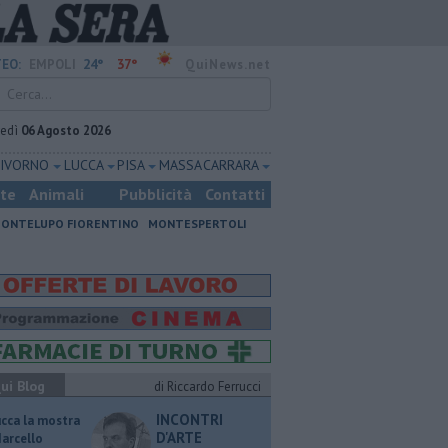
24°
37°
EO:
EMPOLI
QuiNews.net
vedì
06 Agosto 2026
LIVORNO
LUCCA
PISA
MASSA CARRARA
ste
Animali
Pubblicità
Contatti
ONTELUPO FIORENTINO
MONTESPERTOLI
ui Blog
di Riccardo Ferrucci
INCONTRI
ucca la mostra
D'ARTE
Marcello