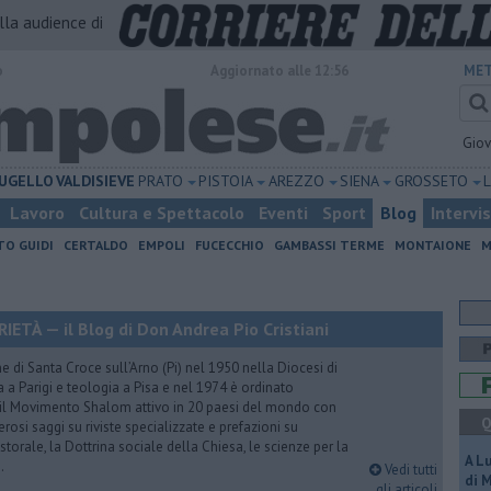
alla audience di
o
Aggiornato alle 12:56
MET
Gio
UGELLO
VALDISIEVE
PRATO
PISTOIA
AREZZO
SIENA
GROSSETO
Lavoro
Cultura e Spettacolo
Eventi
Sport
Blog
Intervi
TO GUIDI
CERTALDO
EMPOLI
FUCECCHIO
GAMBASSI TERME
MONTAIONE
M
TÀ — il Blog di Don Andrea Pio Cristiani
 di Santa Croce sull’Arno (Pi) nel 1950 nella Diocesi di
a a Parigi e teologia a Pisa e nel 1974 è ordinato
 il Movimento Shalom attivo in 20 paesi del mondo con
Q
rosi saggi su riviste specializzate e prefazioni su
torale, la Dottrina sociale della Chiesa, le scienze per la
A L
.
Vedi tutti
di 
gli articoli