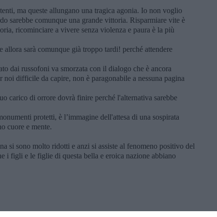
enti, ma queste allungano una tragica agonia. Io non voglio
rdo sarebbe comunque una grande vittoria. Risparmiare vite è
ttoria, ricominciare a vivere senza violenza e paura è la più
e allora sarà comunque già troppo tardi! perché attendere
ato dai russofoni va smorzata con il dialogo che è ancora
r noi difficile da capire, non è paragonabile a nessuna pagina
uo carico di orrore dovrà finire perché l'alternativa sarebbe
onumenti protetti, è l’immagine dell'attesa di una sospirata
no cuore e mente.
na si sono molto ridotti e anzi si assiste al fenomeno positivo del
 i figli e le figlie di questa bella e eroica nazione abbiano