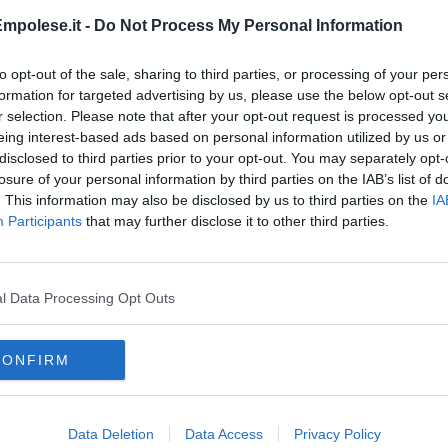
mpolese.it -
Do Not Process My Personal Information
to opt-out of the sale, sharing to third parties, or processing of your per
formation for targeted advertising by us, please use the below opt-out s
r selection. Please note that after your opt-out request is processed y
eing interest-based ads based on personal information utilized by us or
disclosed to third parties prior to your opt-out. You may separately opt-
losure of your personal information by third parties on the IAB’s list of
. This information may also be disclosed by us to third parties on the
IA
 della Solidarietà” di Don Andrea Pio Cristiani
Participants
that may further disclose it to other third parties.
do dell'odio
l Data Processing Opt Outs
CONFIRM
Data Deletion
Data Access
Privacy Policy