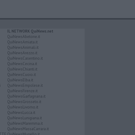
IL NETWORK QuiNews.net
QuiNewsAbetone.it
QuiNewsAmiata.it
QuiNewsAnimali.it
QuiNewsArezzo.it
QuiNewsCasentino.it
QuiNewsCecina.it
QuiNewsChianti.it
QuiNewsCuoio.it
QuiNewsElba.it
i
QuiNewsEmpolese.it
QuiNewsFirenze.it
QuiNewsGarfagnana.it
QuiNewsGrosseto.it
QuiNewsLivorno.it
QuiNewsLucca.it
QuiNewsLunigiana.it
QuiNewsMaremma.it
QuiNewsMassaCarrara.it
ATTE
QuiNewsMugello.it