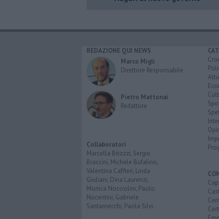
REDAZIONE QUI NEWS
CAT
Cro
Marco Migli
Poli
Direttore Responsabile
Attu
Eco
Cult
Pietro Mattonai
Spo
Redattore
Spet
Inte
Opi
Imp
Collaboratori
Pro
Marcella Bitozzi, Sergio
Braccini, Michele Bufalino,
Valentina Caffieri, Linda
CO
Giuliani, Dina Laurenzi,
Capr
Monica Nocciolini, Paolo
Cast
Nocentini, Gabriele
Cerr
Santarnecchi, Paola Silvi.
Cer
Emp