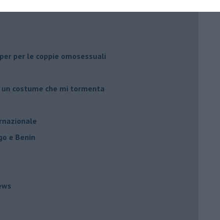
li per per le coppie omosessuali
er un costume che mi tormenta
ernazionale
go e Benin
ews