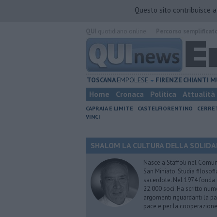
Questo sito contribuisce 
QUI
quotidiano online.
Percorso semplificat
TOSCANA
EMPOLESE
FIRENZE
CHIANTI
M
Home
Cronaca
Politica
Attualità
CAPRAIA E LIMITE
CASTELFIORENTINO
CERRE
VINCI
SHALOM LA CULTURA DELLA SOLIDARIE
Nasce a Staffoli nel Comune
San Miniato. Studia filosofi
sacerdote. Nel 1974 fonda
22.000 soci. Ha scritto nume
argomenti riguardanti la pas
pace e per la cooperazione