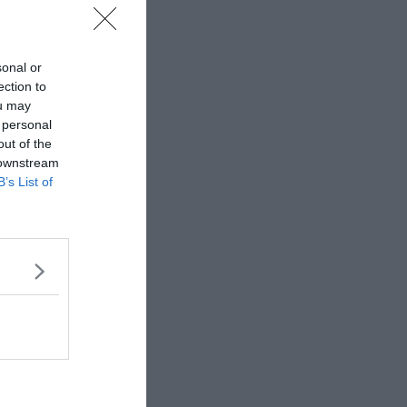
sonal or
ection to
ou may
 personal
out of the
 downstream
B’s List of