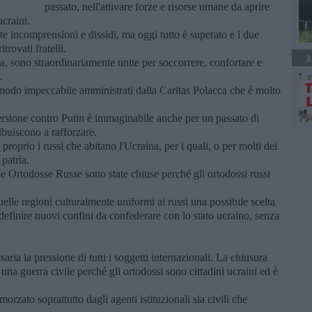
passato, nell'attivare forze e risorse umane da aprire
ucraini.
e incomprensioni e dissidi, ma oggi tutto è superato e i due
trovati fratelli.
A
, sono straordinariamente unite per soccorrere, confortare e
.
modo impeccabile amministrati dalla Caritas Polacca che è molto
vversione contro Putin è immaginabile anche per un passato di
ribuiscono a rafforzare.
proprio i russi che abitano l'Ucraina, per i quali, o per molti dei
 patria.
se Ortodosse Russe sono state chiuse perché gli ortodossi russi
elle regioni culturalmente uniformi ai russi una possibile scelta
efinire nuovi confini da confederare con lo stato ucraino, senza
ria la pressione di tutti i soggetti internazionali. La chiusura
na guerra civile perché gli ortodossi sono cittadini ucraini ed è
rzato soprattutto dagli agenti istituzionali sia civili che