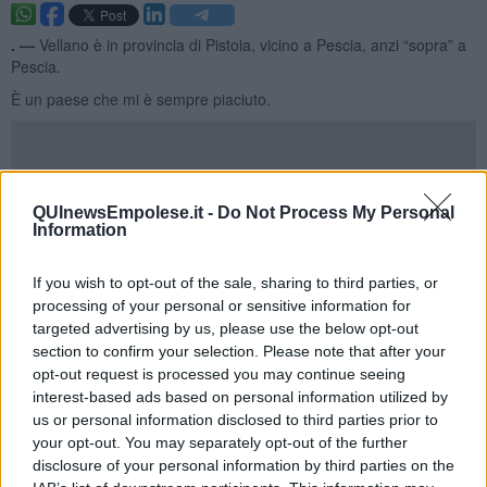
​. —
Vellano è in provincia di Pistoia, vicino a Pescia, anzi “sopra” a
Pescia.
È un paese che mi è sempre piaciuto.
Da lì ci passa una delle più belle salite della zona e tutti quelli che
QUInewsEmpolese.it -
Do Not Process My Personal
vanno in bici da queste parti la conoscono. Undici chilometri, la
Information
maggior parte all’ombra, perfetti per sfuggire all’afa estiva e alle
strade trafficate. Un vero e proprio paradiso di pace per chi ha
voglia di misurarsi con sé stesso. Anche la pendenza non è
If you wish to opt-out of the sale, sharing to third parties, or
esagerata e con un po’ di allenamento si riesce scalarla
processing of your personal or sensitive information for
abbastanza bene.
targeted advertising by us, please use the below opt-out
section to confirm your selection. Please note that after your
Una mattina estiva, saranno passati quasi 25 anni, salivamo verso
opt-out request is processed you may continue seeing
Vellano: un gruppetto di ciclisti in attività di squadre diverse, ma tutti
interest-based ads based on personal information utilized by
della zona e quindi amici, anche se avversari in gara. Avevamo la
us or personal information disclosed to third parties prior to
pedalata stanca e rallentata di chi ha poca voglia di allenarsi, ma
your opt-out. You may separately opt-out of the further
solo il desiderio di portare la bici in giro, a spasso. Mossi dal solo
disclosure of your personal information by third parties on the
senso di dovere di tornare a casa con un certo numero di ore