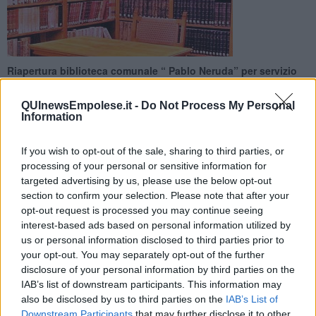
Riapertura biblioteca comunale “ Pablo Neruda” per servizio
prestito e restituzione su appuntamento. Ecco le indicazioni
da seguire
QUInewsEmpolese.it -
Do Not Process My Personal
Information
If you wish to opt-out of the sale, sharing to third parties, or
processing of your personal or sensitive information for
targeted advertising by us, please use the below opt-out
CAPRAIA E LIMITE —
Lunedì 25 maggio la biblioteca comunale
section to confirm your selection. Please note that after your
"Pablo Neruda"di Capraia e Limite riapre per il prestito e la
opt-out request is processed you may continue seeing
restituzione solo su appuntamento.
interest-based ads based on personal information utilized by
Il servizio sarà attivo in questo orario: Lunedì; martedì; mercoledì e
us or personal information disclosed to third parties prior to
giovedì 15.30 – 19.00
your opt-out. You may separately opt-out of the further
Sarà possibile prendere in prestito solo libri presenti nella biblioteca
disclosure of your personal information by third parties on the
locale in quanto il servizio di prestito interbibliotecario è sospeso
IAB’s list of downstream participants. This information may
fino a data da destinarsi.
also be disclosed by us to third parties on the
IAB’s List of
L'utente dovrà indicare tramite e-mail o telefono i materiali richiesti
Downstream Participants
that may further disclose it to other