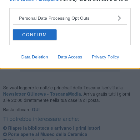
che potranno essere ritirati su appuntamento, dopo conferma, nel
third parties.
tempo più breve possibile.
Anche per la sola restituzione è necessario fissare un
Personal Data Processing Opt Outs
appuntamento, tramite e-mail o telefono. Questo per garantire
l'accesso in sicurezza in osservanza delle normative vigenti.
CONFIRM
Data Deletion
Data Access
Privacy Policy
Se vuoi leggere le notizie principali della Toscana iscriviti alla
Newsletter QUInews - ToscanaMedia.
Arriva gratis tutti i giorni
alle 20:00 direttamente nella tua casella di posta.
Basta cliccare
QUI
Ti potrebbe interessare anche:
Riapre la biblioteca e arrivano i primi lettori
Porte aperte al Museo della Ceramica