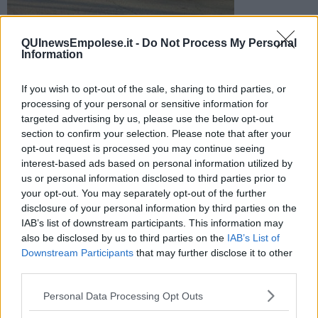
QUInewsEmpolese.it -
Do Not Process My Personal
Information
Incidente lungo via Caverni. La donna di 44 anni è stata
soccorsa dalla Pubblica Assistenza e trasportata al pronto
soccorso
If you wish to opt-out of the sale, sharing to third parties, or
processing of your personal or sensitive information for
targeted advertising by us, please use the below opt-out
section to confirm your selection. Please note that after your
opt-out request is processed you may continue seeing
interest-based ads based on personal information utilized by
MONTELUPO F.NO —
Incidente intorno alle 15,45 in via Caverni,
us or personal information disclosed to third parties prior to
dove una
donna di 44 anni
è stata investita da un'auto.
your opt-out. You may separately opt-out of the further
disclosure of your personal information by third parties on the
Sul posto sono intervenuti i mezzi della Pubblica Assistenza di
IAB’s list of downstream participants. This information may
Montelupo Fiorentino e i vigili urbani. La donna è stata trasportata
also be disclosed by us to third parties on the
IAB’s List of
e ricoverata in codice giallo al pronto soccorso dell'ospedale San
Downstream Participants
that may further disclose it to other
Giuseppe di Empoli.
third parties.
Personal Data Processing Opt Outs