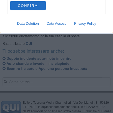
CONFIRM
Data Deletion
Data Access
Privacy Policy
Se vuoi leggere le notizie principali della Toscana iscriviti alla
Newsletter QUInews - ToscanaMedia.
Arriva gratis tutti i giorni
alle 20:00 direttamente nella tua casella di posta.
Basta cliccare
QUI
Ti potrebbe interessare anche:
Doppio incidente auto-moto in centro
Auto sbanda e invade il marciapiede
Scontro fra auto e Ape, una persona incastrata
Editore Toscana Media Channel srl - Via Dei Martelli, 8 - 50129
FIRENZE - info@toscanamediachannel.it. TOSCANA MEDIA
NEWS quotidiano on line registrato presso il Tribunale di Firenze