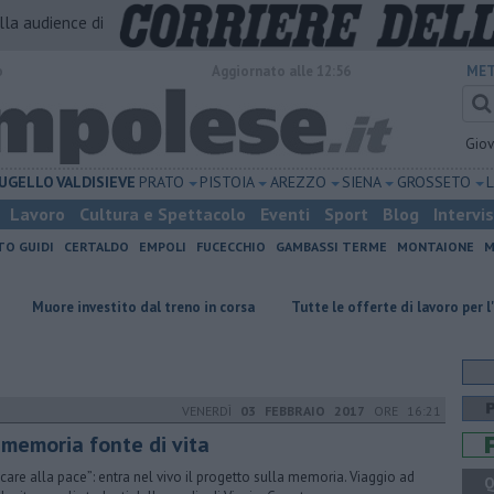
alla audience di
o
Aggiornato alle 12:56
MET
Gio
UGELLO
VALDISIEVE
PRATO
PISTOIA
AREZZO
SIENA
GROSSETO
Lavoro
Cultura e Spettacolo
Eventi
Sport
Blog
Intervi
TO GUIDI
CERTALDO
EMPOLI
FUCECCHIO
GAMBASSI TERME
MONTAIONE
M
investito dal treno in corsa
​Tutte le offerte di lavoro per l'area Empo
VENERDÌ
03 FEBBRAIO 2017
ORE 16:21
 memoria fonte di vita
care alla pace”: entra nel vivo il progetto sulla memoria. Viaggio ad
Q