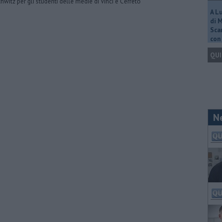
hwitz per gli studenti delle medie di Vinci e Cerreto
A L
di 
Scar
con 
QUI
N