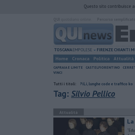
Questo sito contribuisce 
QUI
quotidiano online.
Percorso semplificat
TOSCANA
EMPOLESE
FIRENZE
CHIANTI
M
Home
Cronaca
Politica
Attualità
CAPRAIA E LIMITE
CASTELFIORENTINO
CERRE
VINCI
 terzo settore
Incidente in FiPiLi, lunghe code e traffico ko
Tutti i titoli:
Muore 
Tag:
Silvio Pellico
Attualità
La
“Edu