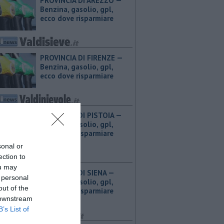
PROVINCIA DI AREZZO — ​
Benzina, gasolio, gpl,
ecco dove risparmiare
PROVINCIA DI FIRENZE — ​
Benzina, gasolio, gpl,
ecco dove risparmiare
PROVINCIA DI PISTOIA — ​
Benzina, gasolio, gpl,
ecco dove risparmiare
sonal or
ection to
ou may
PROVINCIA DI SIENA — ​
 personal
Benzina, gasolio, gpl,
out of the
ecco dove risparmiare
 downstream
B’s List of