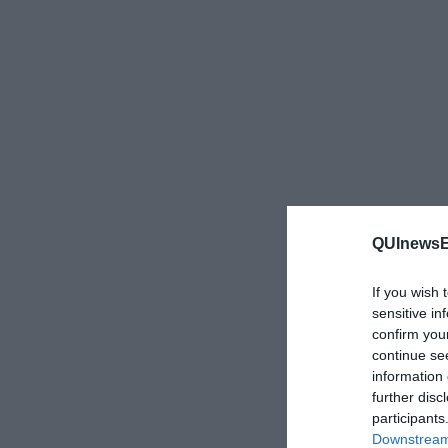
QUInewsE
If you wish 
sensitive in
confirm you
continue se
information 
further disc
participants
Downstream 