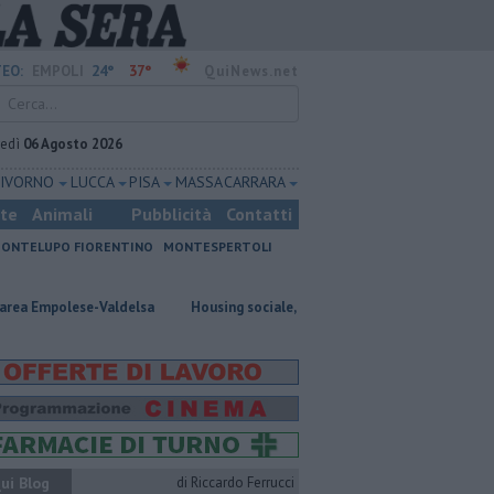
24°
37°
EO:
EMPOLI
QuiNews.net
vedì
06 Agosto 2026
LIVORNO
LUCCA
PISA
MASSA CARRARA
ste
Animali
Pubblicità
Contatti
ONTELUPO FIORENTINO
MONTESPERTOLI
lese-Valdelsa
​Housing sociale, il Comune coinvolge il terzo settore
ui Blog
di Riccardo Ferrucci