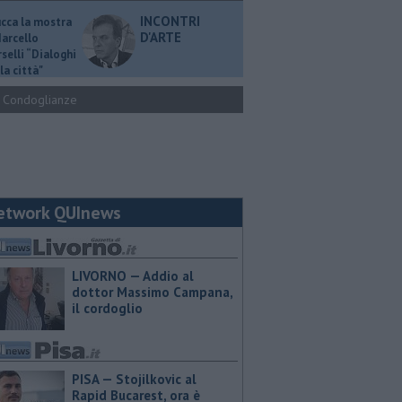
INCONTRI
ucca la mostra
D'ARTE
Marcello
selli “Dialoghi
la città"
Condoglianze
etwork QUInews
LIVORNO — Addio al
dottor Massimo Campana,
il cordoglio
PISA — Stojilkovic al
Rapid Bucarest, ora è