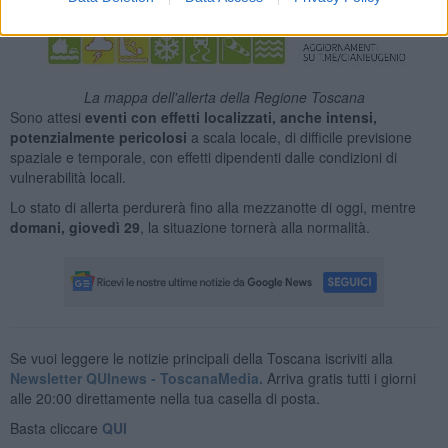
La mappa dell'allerta della Regione Toscana
Sono attesi
eventi con effetti localizzati, anche intensi,
potenzialmente pericolosi
a scala locale, di difficile previsione
spaziale e temporale, con effetti dipendenti dalle condizioni di
vulnerabilità locali.
Lo stato di allerta perdurerà fino alla mezzanotte di oggi, mentre
domani, giovedì 29
, la situazione tornerà alla normalità.
Se vuoi leggere le notizie principali della Toscana iscriviti alla
Newsletter QUInews - ToscanaMedia.
Arriva gratis tutti i giorni
alle 20:00 direttamente nella tua casella di posta.
Basta cliccare
QUI