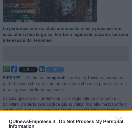
La perturbazione era stata annunciata e nelle prossime ore
ecco che si farà largo sul territorio regionale toscano. Le zone
interessate dai fenomeni
FIRENZE —
Ondata di
temporali
in arrivo in Toscana, portata dalla
perturbazione che era stata annunciata e che nelle prossime ore si
farà largo sul territorio regionale.
La sala operativa di protezione civile regionale ha diramato un
bollettino d'
allerta con codice giallo
valido fino alla mezzanotte di
oggi 28 Giugno
per temporali forti e rischio idrogeologico
.
QUInewsEmpolese.it -
Do Not Process My Personal
Information