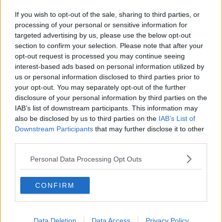
Le zone a rischio sia di temporali che dal punto di vista
If you wish to opt-out of the sale, sharing to third parties, or
idrogeologico sono quelle
nord occidentali
, cioè l’area apuana e
processing of your personal or sensitive information for
la
Garfagnana
e quelle
sud orientali
, con alcune aree a cavallo
targeted advertising by us, please use the below opt-out
tra le provincie di
Pisa
,
Livorno
e
Grosseto
, l’
Ombrone
section to confirm your selection. Please note that after your
grossetano
, le valli del
Fiora
e dell’
Albegna
, fino al
Valdarno
e al
Casentino
.
opt-out request is processed you may continue seeing
interest-based ads based on personal information utilized by
us or personal information disclosed to third parties prior to
your opt-out. You may separately opt-out of the further
disclosure of your personal information by third parties on the
IAB’s list of downstream participants. This information may
also be disclosed by us to third parties on the
IAB’s List of
Downstream Participants
that may further disclose it to other
third parties.
Personal Data Processing Opt Outs
CONFIRM
Data Deletion
Data Access
Privacy Policy