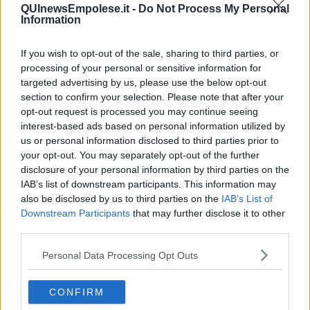
Spa), Bongioanni Lucia (Nuovo Pignone International Srl), Brunetti
QUInewsEmpolese.it -
Do Not Process My Personal
Laura (Busitalia Rail Service Srl Gruppo Ferrovie Dello Stato
Information
Italiane), Campanaro Lucia (Poste Italiane S.P.A), Ceccherini
Gianni (Nuovo Pignone Tecnologie S.R.L), Chiarelli Luisa (Ance
If you wish to opt-out of the sale, sharing to third parties, or
Toscana, Consulta Autonoma Toscana Dell'industria Edilizia),
processing of your personal or sensitive information for
Ciullini Fiorenza (Leonardo Spa), Colacicco Grazia (Nuovo Pignone
targeted advertising by us, please use the below opt-out
Tecnologie Srl), Corsinovi Massimo (Nuovo Pignone Srl), Cosi
section to confirm your selection. Please note that after your
Massimo (Leonardo Spa), Falli Fabrizio (Rete Ferroviaria Italiana
opt-out request is processed you may continue seeing
Gruppo Ferrovie Dello Stato Italiane Spa), Filippone Marianna
interest-based ads based on personal information utilized by
(Celine Production Srl), Francioni Carla (Leo France Srl), Gamberi
us or personal information disclosed to third parties prior to
Laura (Nuovo Pignone International Srl), Giunti Claudio (Leonardo
your opt-out. You may separately opt-out of the further
Spa), Lombardo Salvatore (Romei Srl), Manghisi Andrea
disclosure of your personal information by third parties on the
(Schneider Electric S.P.A), Melandri Maria Grazia (A. Menarini
IAB’s list of downstream participants. This information may
Industrie Farmaceutiche Riunite Srl), Menchini Luisella (Poste
Italiane Spa), Panchetti Irene (Rosss Spa), Paperini Mara (Leo
also be disclosed by us to third parties on the
IAB’s List of
France Srl), Pineti Paolo (Buzzi Unicem Spa), Santoro Nicola
Downstream Participants
that may further disclose it to other
(Leonardo Spa).
third parties.
Provincia di Arezzo (5):
Cocci Gianluca (Busitalia Sita Nord Srl
Personal Data Processing Opt Outs
Gruppo Ferrovie Dello Stato Italiane), Lippi Alessandro (Miniconf
Spa), Malatesta Marco (L.E.M. Srl), Mariani Mario (Delsiena Group
Spa), Sanvitale Graziella (Confindustria – Firenze).
CONFIRM