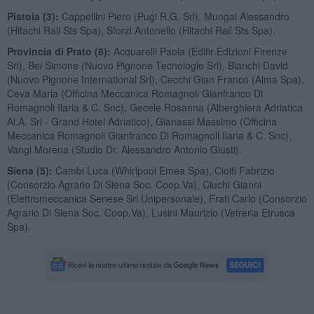
Pistoia (3):
Cappellini Piero (Pugi R.G. Srl), Mungai Alessandro
(Hitachi Rail Sts Spa), Sforzi Antonello (Hitachi Rail Sts Spa).
Provincia di
Prato (8):
Acquarelli Paola (Edifir Edizioni Firenze
Srl), Bei Simone (Nuovo Pignone Tecnologie Srl), Bianchi David
(Nuovo Pignone International Srl), Cecchi Gian Franco (Alma Spa),
Ceva Maria (Officina Meccanica Romagnoli Gianfranco Di
Romagnoli Ilaria & C. Snc), Gecele Rosanna (Alberghiera Adriatica
Al.A. Srl - Grand Hotel Adriatico), Gianassi Massimo (Officina
Meccanica Romagnoli Gianfranco Di Romagnoli Ilaria & C. Snc),
Vangi Morena (Studio Dr. Alessandro Antonio Giusti).
Siena (5):
Cambi Luca (Whirlpool Emea Spa), Ciolfi Fabrizio
(Consorzio Agrario Di Siena Soc. Coop.Va), Ciuchi Gianni
(Elettromeccanica Senese Srl Unipersonale), Frati Carlo (Consorzio
Agrario Di Siena Soc. Coop.Va), Lusini Maurizio (Vetreria Etrusca
Spa).