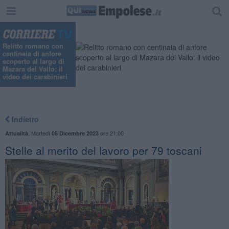
"
Relitto romano con
centinaia di anfore
scoperto al largo di
Mazara del Vallo: il
video dei carabinieri
Indietro
,
Martedì
ore 21:00
Attualità
05 Dicembre 2023
Stelle al merito del lavoro per 79 toscani