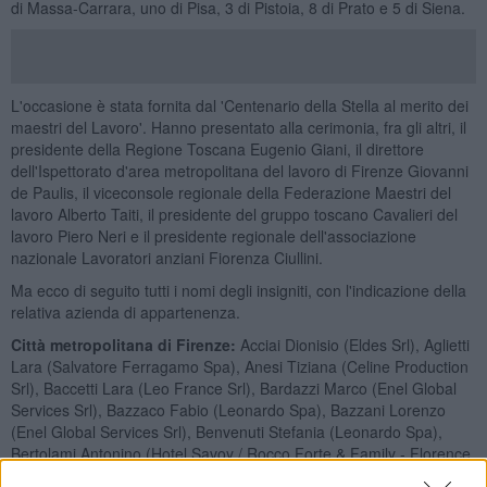
di Massa-Carrara, uno di Pisa, 3 di Pistoia, 8 di Prato e 5 di Siena.
L'occasione è stata fornita dal 'Centenario della Stella al merito dei
maestri del Lavoro'. Hanno presentato alla cerimonia, fra gli altri, il
presidente della Regione Toscana Eugenio Giani, il direttore
dell'Ispettorato d'area metropolitana del lavoro di Firenze Giovanni
de Paulis, il viceconsole regionale della Federazione Maestri del
lavoro Alberto Taiti, il presidente del gruppo toscano Cavalieri del
lavoro Piero Neri e il presidente regionale dell'associazione
nazionale Lavoratori anziani Fiorenza Ciullini.
Ma ecco di seguito tutti i nomi degli insigniti, con l'indicazione della
relativa azienda di appartenenza.
Città metropolitana di Firenze:
Acciai Dionisio (Eldes Srl), Aglietti
Lara (Salvatore Ferragamo Spa), Anesi Tiziana (Celine Production
Srl), Baccetti Lara (Leo France Srl), Bardazzi Marco (Enel Global
Services Srl), Bazzaco Fabio (Leonardo Spa), Bazzani Lorenzo
(Enel Global Services Srl), Benvenuti Stefania (Leonardo Spa),
Bertolami Antonino (Hotel Savoy / Rocco Forte & Family - Florence
Spa), Bettini Massimiliano (Rosss Spa), Billi Luca (Cuoificio Bisonte