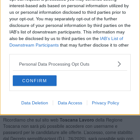
Addetti All'assistenza Personale
7
interest-based ads based on personal information utilized by
Commessi Delle Vendite al Minuto
7
us or personal information disclosed to third parties prior to
Educatori Professionali
6
your opt-out. You may separately opt-out of the further
Addetti a Funzioni di Segreteria
4
disclosure of your personal information by third parties on the
IAB’s list of downstream participants. This information may
Orario Lavoro
also be disclosed by us to third parties on the
IAB’s List of
Downstream Participants
that may further disclose it to other
Full Time
56
third parties.
Part Time
24
Lavoro Con Orario Spezzato
6
Personal Data Processing Opt Outs
Tipologia Contratto
CONFIRM
Lavoro a Tempo Determinato
54
Lavoro a Tempo Indeterminato
9
Tirocinio
9
Data Deletion
Data Access
Privacy Policy
Posizioni Totali: 79
Ricordiamo che sul sito web
Toscana Lavoro
della Regione
Toscana non sarà più possibile accedere con username e
password per le candidature alle offerte. L’accesso, come stabilito
dal Decreto semplificazioni (D.L. 76/2020), sarà possibile solo con