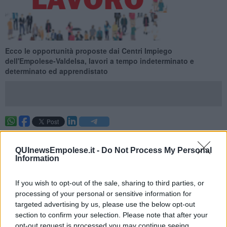
Ecco le opportunità proposte dai Centri Impiego
dell'Empolese-Valdelsa, lavori a tempo indeterminato e
determinato ed apprendistato
Ecco le opportunità proposte dai Centri Impiego dell'Empolese-
Valdelsa per la settimana 24 del 2026 (dal 14 June 2026 al 20 June
QUInewsEmpolese.it -
Do Not Process My Personal
2026), lavori a tempo indeterminato e determinato ed
Information
apprendistato.
Per vedere tutte le offerte di lavoro
CLICCA QUI
If you wish to opt-out of the sale, sharing to third parties, or
processing of your personal or sensitive information for
Questa settimana:
targeted advertising by us, please use the below opt-out
I lavori più richiesti
section to confirm your selection. Please note that after your
opt-out request is processed you may continue seeing