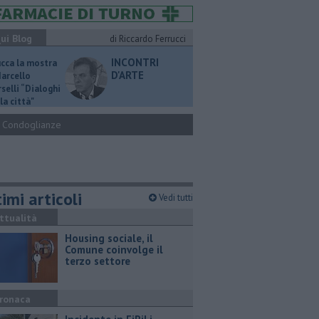
ui Blog
di Riccardo Ferrucci
INCONTRI
ucca la mostra
D'ARTE
Marcello
selli “Dialoghi
la città"
Condoglianze
imi articoli
Vedi tutti
ttualità
​Housing sociale, il
Comune coinvolge il
terzo settore
ronaca