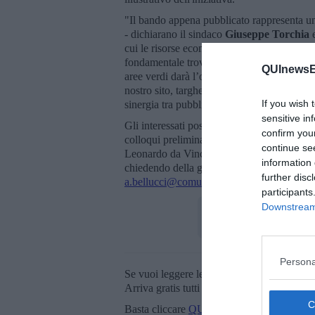
"Il bando appena pubblicato rappresenta u
- dichiarano il sindaco
Giuseppe Torchia
e
cui le risorse economiche scarseggiano, per
fondamentale trovare altre soluzioni per cr
QUInewsE
aree verdi darà l’opportunità agli interessat
nostro sito, targhe di riconoscimento e ista
If you wish 
sinergia tra pubblico e privato che porti va
sensitive in
Gli interessati possono ottenere ulteriori i
confirm you
colloqui preliminari alla presentazione dell
continue se
Leonardo da Vinci, 29 a Vinci, telefonando
information 
chiedendo della geometra Alessia Bellucci,
further disc
a.bellucci@comune.vinci.fi.it
.
participants
Downstream 
Persona
Se vuoi leggere le notizie principali della T
Arriva gratis tutti i giorni alle 20:00 dirett
Basta cliccare
QUI