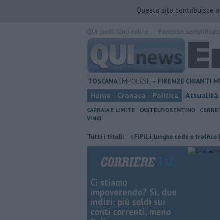
Questo sito contribuisce 
QUI
quotidiano online.
Percorso semplificat
TOSCANA
EMPOLESE
FIRENZE
CHIANTI
M
Home
Cronaca
Politica
Attualità
CAPRAIA E LIMITE
CASTELFIORENTINO
CERRE
VINCI
lge il terzo settore
Incidente in FiPiLi, lunghe code e traffico ko
Tutti i titoli:
Ci stiamo
impoverendo? Sì, due
indizi: più soldi sui
conti correnti, meno