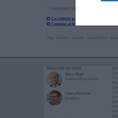
Ti potrebbe interessare anche:
Un edificio green per gli alunni della 
Comune al lavoro per potare cento pl
Tag
giardino
comune
persona fisica
targa
REDAZIONE QUI NEWS
CAT
Cro
Marco Migli
Poli
Direttore Responsabile
Attu
Eco
Cult
Pietro Mattonai
Spo
Redattore
Spet
Inte
Opi
Imp