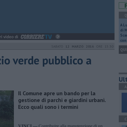
Q
A L
di 
Scar
con 
SABATO
12 MARZO 2016
ORE 15:30
QUI
zio verde pubblico a
Ult
A
Il Comune apre un bando per la
gestione di parchi e giardini urbani.
Ecco quali sono i termini
C
VINCI —
Contribuire alla manutenzione di un