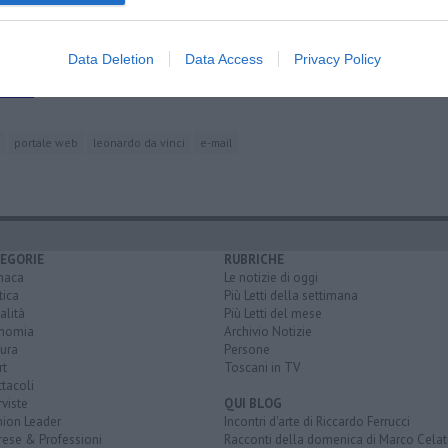
Data Deletion
Data Access
Privacy Policy
Pascoli
atani
portale web
leonardo da vinci
e-mail
EGORIE
RUBRICHE
naca
Le notizie di oggi
tica
Più Letti della settimana
alità
Più Letti del mese
nomia
Archivio Notizie
ura
Persone
rt
Toscani in TV
tacoli
rviste
QUI BLOG
nion Leader
Incontri d'arte di Riccardo Ferrucci
rese & Professioni
Racconti della domenica di Marco Celat