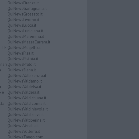
QuiNewsFirenze.it
QuiNewsGarfagnana.it
QuiNewsGrosseto.it
QuiNewsLivorno.it
QuiNewsLucca.it
QuiNewsLunigiana.it
QuiNewsMaremma.it
QuiNewsMassaCarrara.it
ATTE
QuiNewsMugello.it
QuiNewsPisa.it
QuiNewsPistoia.it
nari
QuiNewsPrato.it
a
QuiNewsSiena.it
QuiNewsValbisenzio.it
QuiNewsValdarno.it
i
QuiNewsValdelsa.it
o e
QuiNewsValdera.it
QuiNewsValdichiana.it
lla
QuiNewsValdicornia.it
QuiNewsValdinievole.it
QuiNewsValdisieve.it
QuiNewsValtiberina.it
QuiNewsVersilia.it
QuiNewsVolterra.it
QuiNewsTango.com