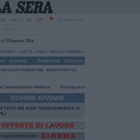
25°
37°
EO:
EMPOLI
QuiNews.net
rdì
07 Agosto 2026
LIVORNO
LUCCA
PISA
MASSA CARRARA
ste
Animali
Pubblicità
Contatti
ONTELUPO FIORENTINO
MONTESPERTOLI
a Empolese-Valdelsa
​Housing sociale, il Comune coinvolge il terzo settor
DOMANI AVVENNE
e feriti nel maxi tamponamento in
iLi