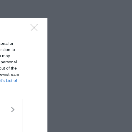
sonal or
ection to
ou may
 personal
out of the
 downstream
B’s List of