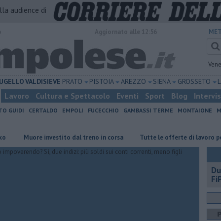
alla audience di
o
Aggiornato alle 12:56
MET
Vene
UGELLO
VALDISIEVE
PRATO
PISTOIA
AREZZO
SIENA
GROSSETO
Lavoro
Cultura e Spettacolo
Eventi
Sport
Blog
Intervi
TO GUIDI
CERTALDO
EMPOLI
FUCECCHIO
GAMBASSI TERME
MONTAIONE
M
Muore investito dal treno in corsa
​Tutte le offerte di lavoro per l'are
Du
FiP