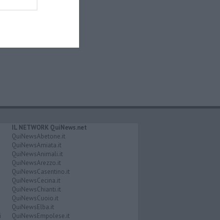
IL NETWORK QuiNews.net
QuiNewsAbetone.it
QuiNewsAmiata.it
QuiNewsAnimali.it
QuiNewsArezzo.it
QuiNewsCasentino.it
QuiNewsCecina.it
QuiNewsChianti.it
QuiNewsCuoio.it
QuiNewsElba.it
i
QuiNewsEmpolese.it