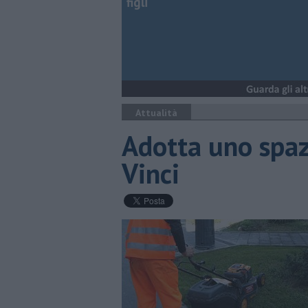
figli
Attualità
​Adotta uno spa
Vinci