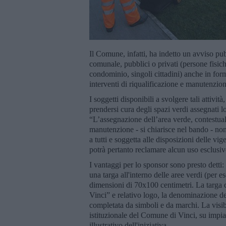
Il Comune, infatti, ha indetto un avviso pub
comunale, pubblici o privati (persone fisic
condominio, singoli cittadini) anche in for
interventi di riqualificazione e manutenzio
I soggetti disponibili a svolgere tali attivit
prendersi cura degli spazi verdi assegnati 
“L’assegnazione dell’area verde, contestuale
manutenzione - si chiarisce nel bando - non 
a tutti e soggetta alle disposizioni delle v
potrà pertanto reclamare alcun uso esclusivo
I vantaggi per lo sponsor sono presto detti:
una targa all'interno delle aree verdi (per es
dimensioni di 70x100 centimetri. La targa d
Vinci” e relativo logo, la denominazione de
completata da simboli e da marchi. La visibi
istituzionale del Comune di Vinci, su impian
illustrativo dell'iniziativa.