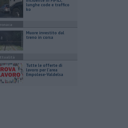
Incidente in FiPiLi,
lunghe code e traffico
ko
ronaca
Muore investito dal
treno in corsa
ttualità
​Tutte le offerte di
lavoro per l'area
Empolese-Valdelsa