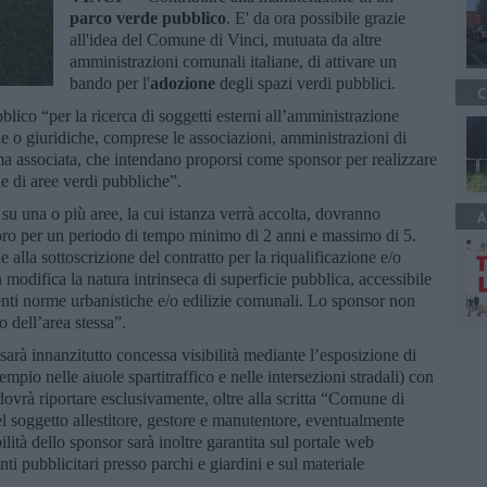
parco verde pubblico
. E' da ora possibile grazie
all'idea del Comune di Vinci, mutuata da altre
amministrazioni comunali italiane, di attivare un
bando per l'
adozione
degli spazi verdi pubblici.
C
blico “per la ricerca di soggetti esterni all’amministrazione
he o giuridiche, comprese le associazioni, amministrazioni di
ma associata, che intendano proporsi come sponsor per realizzare
ne di aree verdi pubbliche”.
à, su una o più aree, la cui istanza verrà accolta, dovranno
A
loro per un periodo di tempo minimo di 2 anni e massimo di 5.
 alla sottoscrizione del contratto per la riqualificazione e/o
modifica la natura intrinseca di superficie pubblica, accessibile
igenti norme urbanistiche e/o edilizie comunali. Lo sponsor non
 dell’area stessa”.
 sarà innanzitutto concessa visibilità mediante l’esposizione di
empio nelle aiuole spartitraffico e nelle intersezioni stradali) con
ovrà riportare esclusivamente, oltre alla scritta “Comune di
l soggetto allestitore, gestore e manutentore, eventualmente
lità dello sponsor sarà inoltre garantita sul portale web
ti pubblicitari presso parchi e giardini e sul materiale