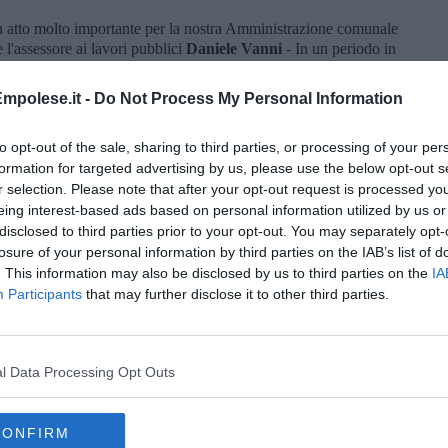
n atto molto importante per la nostra Amministrazione comunale
 l'assessore ai lavori pubblici
Daniele Vanni
- In un periodo in
 ottenere un’adeguata manutenzione del territorio diventa
eare collaborazioni con associazioni e aziende. L’adozione delle
mpolese.it -
Do Not Process My Personal Information
i di pubblicizzare la propria attività attraverso informazioni sul
llazioni nelle aree pubbliche. L’obiettivo è creare una splendida
to opt-out of the sale, sharing to third parties, or processing of your per
ntaggi concreti ad aziende, cittadini ed associazioni”.
formation for targeted advertising by us, please use the below opt-out s
nformazioni sulla procedura e concordare sopralluoghi e altri
r selection. Please note that after your opt-out request is processed y
a proposta, presso il Settore III Lavori pubblici e COC, piazza
eing interest-based ads based on personal information utilized by us or
 dal lunedì al venerdì dalle 9 alle 12 al numero 0571933208,
disclosed to third parties prior to your opt-out. You may separately opt-
 oppure scrivendo una e-mail all'indirizzo
losure of your personal information by third parties on the IAB’s list of
. This information may also be disclosed by us to third parties on the
IA
Participants
that may further disclose it to other third parties.
l Data Processing Opt Outs
oscana iscriviti alla
Newsletter QUInews - ToscanaMedia.
amente nella tua casella di posta.
CONFIRM