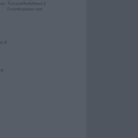
Don
ToscanaMediaNews.it
Fiorentinanews.com
le di
zzi