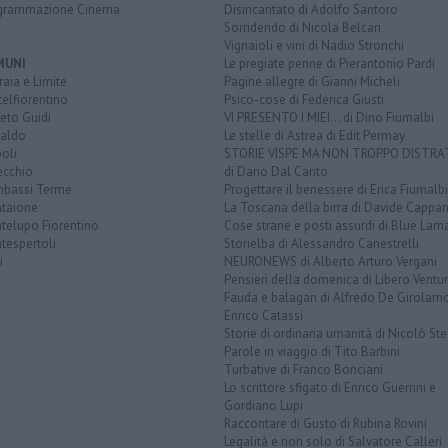
grammazione Cinema
Disincantato di Adolfo Santoro
Sorridendo di Nicola Belcari
Vignaioli e vini di Nadio Stronchi
MUNI
Le pregiate penne di Pierantonio Pardi
aia e Limite
Pagine allegre di Gianni Micheli
elfiorentino
Psico-cose di Federica Giusti
eto Guidi
VI PRESENTO I MIEI... di Dino Fiumalbi
taldo
Le stelle di Astrea di Edit Permay
oli
STORIE VISPE MA NON TROPPO DISTR
ecchio
di Dario Dal Canto
bassi Terme
Progettare il benessere di Erica Fiumalbi
taione
La Toscana della birra di Davide Cappan
telupo Fiorentino
Cose strane e posti assurdi di Blue Lam
tespertoli
Storielba di Alessandro Canestrelli
i
NEURONEWS di Alberto Arturo Vergani
Pensieri della domenica di Libero Ventur
Fauda e balagan di Alfredo De Girolam
Enrico Catassi
Storie di ordinaria umanità di Nicolò Ste
Parole in viaggio di Tito Barbini
Turbative di Franco Bonciani
Lo scrittore sfigato di Enrico Guerrini e
Gordiano Lupi
Raccontare di Gusto di Rubina Rovini
Legalità e non solo di Salvatore Calleri