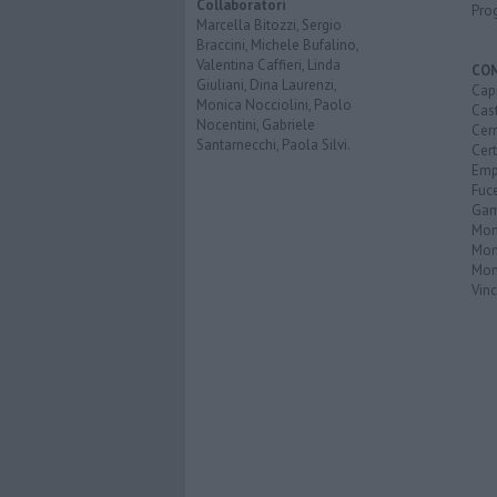
Collaboratori
Pro
Marcella Bitozzi, Sergio
Braccini, Michele Bufalino,
Valentina Caffieri, Linda
CO
Giuliani, Dina Laurenzi,
Capr
Monica Nocciolini, Paolo
Cast
Nocentini, Gabriele
Cerr
Santarnecchi, Paola Silvi.
Cer
Emp
Fuc
Gam
Mon
Mon
Mon
Vinc