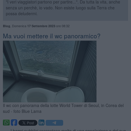
"I veri viaggiatori partono per partire...". Da tutta la vita, anche
senza un perchè, io vado. Non esiste luogo sulla Terra che
possa deludermi.
,
Domenica
ore 08:32
Blog
17 Settembre 2023
Ma vuoi mettere il wc panoramico?
Il wc con panorama della lotte World Tower di Seoul, in Corea del
sud - foto Blue Lama
. —
I bagni pubblici raccontano molto di una popolazione e del suo