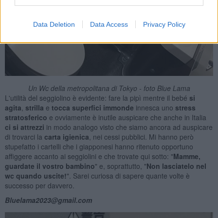
Data Deletion
Data Access
Privacy Policy
Un Wc della metropolitana di Tokyo - foto Blue Lama
L'utilità del seggiolino è evidente: fare la pipì mentre il bebé
si
agita
,
strilla
e
tocca superfici immonde
innesca uno
stress
stratosferico
e ovviamente è inutile auspicare che anche in Italia
ci si attrezzi
in modo analogo visto che siamo ancora ad auspicare
di trovarci la
carta igienica
, nei cessi pubblici. Mi hanno però
stupefatto i cartelli che i giapponesi hanno ritenuto opportuno
affiggere accanto ai seggiolini e che trovate qui sotto: "
Mamme,
guardate il vostro bambino
" e, soprattutto, "
Non lasciatelo
nel
wc
quando uscite!
". Sarei curiosa di sapere quante volte è
successo per davvero.
Bluelama2023@gmail.com