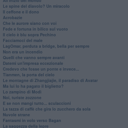
All'inizio del mondo
Le spine del diavolo? Un miracolo
Il ceffone e il dono
Acrobazie
Che le aurore siano con voi
Fede e fortuna in bilico sul vuoto
Il cielo è blu sopra Pechino
Facciamoci del male
LagOmar, perduta a bridge, bella per sempre
Non era un incendio
Quelli che vanno sempre avanti
Datemi un'impresa eccezionale
Credevo che fosse un ponte e invece...
Tianmen, la porta del cielo
Le montagne di Zhangjiajie, il paradiso di Avatar
Ma lui lo ha pagato il biglietto?
Lo zampino di Modì
Noi, turiste zozzone
E se non mangi tutto... sculaccioni
La tazza di caffè che gira lo zucchero da sola
Nuvole strane
Fantasmi in volo verso Bagan
La saggezza della lepre