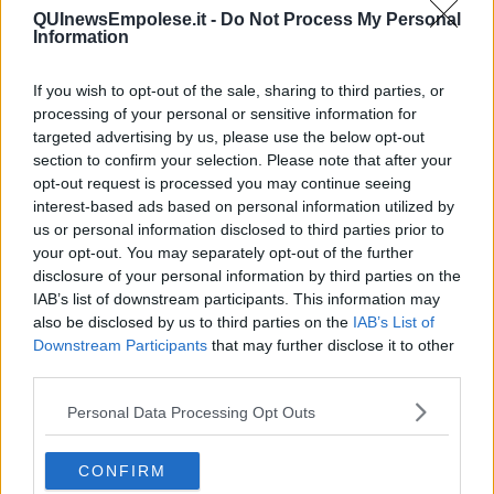
QUInewsEmpolese.it -
Do Not Process My Personal
Information
If you wish to opt-out of the sale, sharing to third parties, or
processing of your personal or sensitive information for
targeted advertising by us, please use the below opt-out
section to confirm your selection. Please note that after your
opt-out request is processed you may continue seeing
I quartieri di Gamlastan e, sullo sfondo, di Sodermalm a Stoccolma
interest-based ads based on personal information utilized by
- foto Blue Lama
us or personal information disclosed to third parties prior to
Termino, per ora, con i
seggiolini per bambini piccoli
spesso
your opt-out. You may separately opt-out of the further
posizionati nei bagni pubblici giapponesi, soprattutto in quelli della
disclosure of your personal information by third parties on the
metro
o delle
stazioni ferroviarie
.
IAB’s list of downstream participants. This information may
also be disclosed by us to third parties on the
IAB’s List of
Downstream Participants
that may further disclose it to other
third parties.
Personal Data Processing Opt Outs
CONFIRM