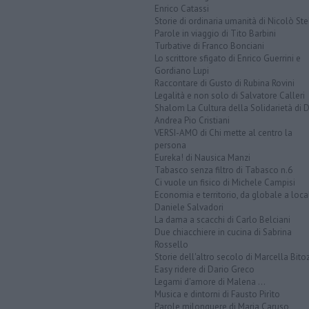
Enrico Catassi
Storie di ordinaria umanità di Nicolò Ste
Parole in viaggio di Tito Barbini
Turbative di Franco Bonciani
Lo scrittore sfigato di Enrico Guerrini e
Gordiano Lupi
Raccontare di Gusto di Rubina Rovini
Legalità e non solo di Salvatore Calleri
Shalom La Cultura della Solidarietà di 
Andrea Pio Cristiani
VERSI-AMO di Chi mette al centro la
persona
Eureka! di Nausica Manzi
Tabasco senza filtro di Tabasco n.6
Ci vuole un fisico di Michele Campisi
Economia e territorio, da globale a loca
Daniele Salvadori
La dama a scacchi di Carlo Belciani
Due chiacchiere in cucina di Sabrina
Rossello
Storie dell'altro secolo di Marcella Bito
Easy ridere di Dario Greco
Legami d'amore di Malena ...
Musica e dintorni di Fausto Pirìto
Parole milonguere di Maria Caruso