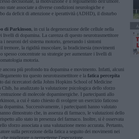
cesso decisionale, la motivazione e il regolamento dell'umore.
ono state associate a diverse condizioni neurologiche e
rbo da deficit di attenzione e iperattività (ADHD), il disturbo
A
o di Parkinson
, in cui la degenerazione delle cellule nella
 livelli di dopamina. La carenza di questo neurotrasmettitore
a i neuroni del sistema motorio, generando i sintomi
il tremore, la rigidità muscolare, la bradicinesia (movimenti
ono spesso concentrate su strategie per aumentare i livelli di
ntomatologia motoria.
 ancora più profondo tra dopamina e movimento. Infatti, alcuni
ollegamento tra questo neurotrasmettitore e la
fatica percepita
tto dai ricercatori della Johns Hopkins School of Medicine
Chib, ha analizzato la valutazione psicologica dello sforzo
ncentrazione di molecole dopaminergiche. I partecipanti allo
rkinson, a cui è stato chiesto di svolgere un esercizio faticoso
la dopamina. Successivamente, i partecipanti hanno valutato
i hanno dimostrato che, in assenza di farmaco, le valutazioni dello
ispetto allo stato in presenza del farmaco. Inoltre, si è osservata
ello sforzo associata a una valutazione meno accurata. Pertanto,
tore sulla percezione della fatica a seguito dei movimenti nei
e che migliorare o permetterne l’esecuzione.