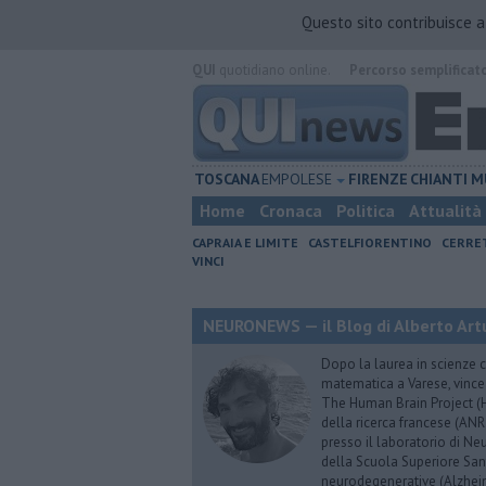
Questo sito contribuisce 
QUI
quotidiano online.
Percorso semplificat
TOSCANA
EMPOLESE
FIRENZE
CHIANTI
M
Home
Cronaca
Politica
Attualità
CAPRAIA E LIMITE
CASTELFIORENTINO
CERRE
VINCI
NEURONEWS — il Blog di Alberto Art
Dopo la laurea in scienze c
matematica a Varese, vince
The Human Brain Project (HB
della ricerca francese (ANR
presso il laboratorio di N
della Scuola Superiore Sant’
neurodegenerative (Alzheim