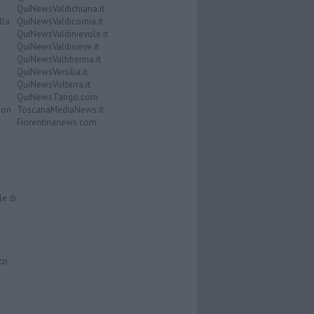
QuiNewsValdichiana.it
lla
QuiNewsValdicornia.it
QuiNewsValdinievole.it
QuiNewsValdisieve.it
QuiNewsValtiberina.it
QuiNewsVersilia.it
QuiNewsVolterra.it
QuiNewsTango.com
Don
ToscanaMediaNews.it
Fiorentinanews.com
le di
zzi