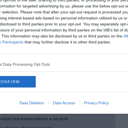
to opt-out of the sale, sharing to third parties, or processing of your per
formation for targeted advertising by us, please use the below opt-out s
r selection. Please note that after your opt-out request is processed y
eing interest-based ads based on personal information utilized by us or
disclosed to third parties prior to your opt-out. You may separately opt-
losure of your personal information by third parties on the IAB’s list of
. This information may also be disclosed by us to third parties on the
IA
Participants
that may further disclose it to other third parties.
l Data Processing Opt Outs
CONFIRM
berto Arturo Vergani
Data Deletion
Data Access
Privacy Policy
o) dell’uomo
ecolari tra neuroscienze e società
 condizione di microgravità