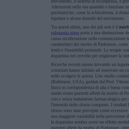
movimento, il sistema di ricompensa, il pro
Alterazioni nella sua quantità o funzione s
psichiatriche, come la schizofrenia, il distu
bipolare e alcuni disturbi del movimento.
Tra questi ultimi, uno dei più noti è il
morb
substantia nigra
porta a una diminuzione dei
causa un'alterazione nella comunicazione tr
caratteristici del morbo di Parkinson, come 
lenti) e l'instabilità posturale. Le terapie s
dopamina nel cervello per migliorare la si
Ricerche recenti stanno trovando un legame
scienziati hanno iniziato ad osservare un c
nello svolgere le azioni. Uno studio condo
(Baltimore, USA), guidati dal Prof. Vikram 
fisico in corrispondenza di alta e bassa co
studio erano pazienti affetti da morbo di Pa
con e senza trattamento farmacologico per 
l'intensità dello sforzo compiuto. I risultat
sforzo sono state percepite come eccessive r
una maggiore variabilità nella percezione d
la dopamina sembra avere un effetto modula
pazienti affetti da morbo di Parkinson, oltr