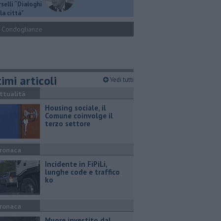
selli “Dialoghi
la città"
Condoglianze
imi articoli
Vedi tutti
ttualità
​Housing sociale, il
Comune coinvolge il
terzo settore
ronaca
Incidente in FiPiLi,
lunghe code e traffico
ko
ronaca
Muore investito dal