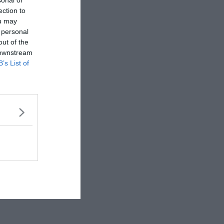
sonal or
ection to
ou may
 personal
out of the
 downstream
B’s List of