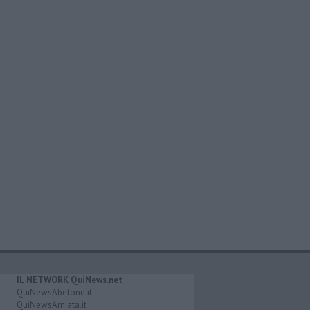
IL NETWORK QuiNews.net
QuiNewsAbetone.it
QuiNewsAmiata.it