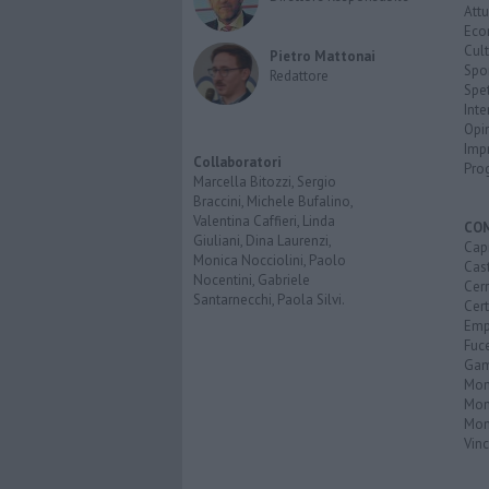
Attu
Eco
Cult
Pietro Mattonai
Spo
Redattore
Spet
Inte
Opi
Imp
Collaboratori
Pro
Marcella Bitozzi, Sergio
Braccini, Michele Bufalino,
Valentina Caffieri, Linda
CO
Giuliani, Dina Laurenzi,
Capr
Monica Nocciolini, Paolo
Cast
Nocentini, Gabriele
Cerr
Santarnecchi, Paola Silvi.
Cer
Emp
Fuc
Gam
Mon
Mon
Mon
Vinc