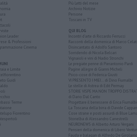
alità
Più Letti del mese
nomia
Archivio Notizie
ura
Persone
rt
Toscani in TV
tacoli
rviste
QUI BLOG
nion Leader
Incontri d'arte di Riccardo Ferrucci
rese & Professioni
Racconti della domenica di Marco Celat
grammazione Cinema
Disincantato di Adolfo Santoro
Sorridendo di Nicola Belcari
Vignaioli e vini di Nadio Stronchi
MUNI
Le pregiate penne di Pierantonio Pardi
aia e Limite
Pagine allegre di Gianni Micheli
elfiorentino
Psico-cose di Federica Giusti
eto Guidi
VI PRESENTO I MIEI... di Dino Fiumalbi
taldo
Le stelle di Astrea di Edit Permay
oli
STORIE VISPE MA NON TROPPO DISTR
ecchio
di Dario Dal Canto
bassi Terme
Progettare il benessere di Erica Fiumalbi
taione
La Toscana della birra di Davide Cappan
telupo Fiorentino
Cose strane e posti assurdi di Blue Lam
tespertoli
Storielba di Alessandro Canestrelli
i
NEURONEWS di Alberto Arturo Vergani
Pensieri della domenica di Libero Ventur
Fauda e balagan di Alfredo De Girolam