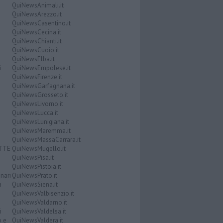
QuiNewsAnimali.it
QuiNewsArezzo.it
QuiNewsCasentino.it
QuiNewsCecina.it
QuiNewsChianti.it
QuiNewsCuoio.it
QuiNewsElba.it
i
QuiNewsEmpolese.it
QuiNewsFirenze.it
QuiNewsGarfagnana.it
QuiNewsGrosseto.it
QuiNewsLivorno.it
QuiNewsLucca.it
QuiNewsLunigiana.it
QuiNewsMaremma.it
QuiNewsMassaCarrara.it
ATTE
QuiNewsMugello.it
QuiNewsPisa.it
QuiNewsPistoia.it
nari
QuiNewsPrato.it
a
QuiNewsSiena.it
QuiNewsValbisenzio.it
QuiNewsValdarno.it
i
QuiNewsValdelsa.it
o e
QuiNewsValdera.it