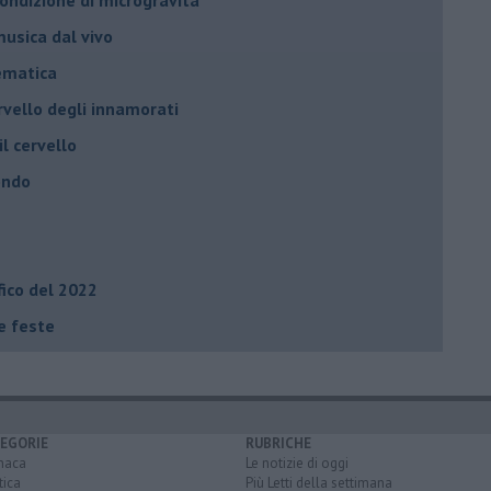
usica dal vivo
tematica
rvello degli innamorati
il cervello
ondo
fico del 2022
le feste
EGORIE
RUBRICHE
naca
Le notizie di oggi
tica
Più Letti della settimana