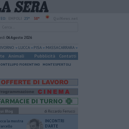
25°
38°
EO:
EMPOLI
QuiNews.net
vedì
06 Agosto 2026
LIVORNO
LUCCA
PISA
MASSA CARRARA
ste
Animali
Pubblicità
Contatti
ONTELUPO FIORENTINO
MONTESPERTOLI
ui Blog
di Riccardo Ferrucci
INCONTRI
ucca la mostra
D'ARTE
Marcello