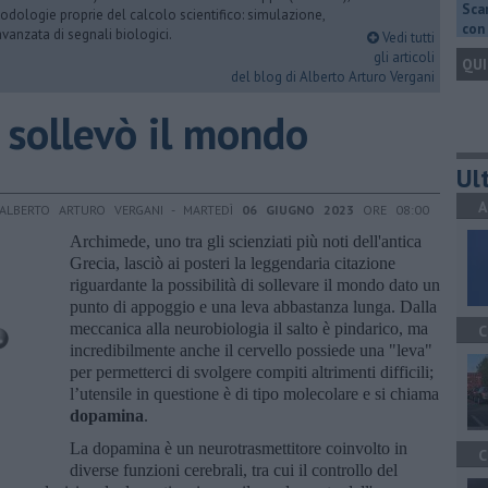
Scar
dologie proprie del calcolo scientifico: simulazione,
con 
vanzata di segnali biologici.
Vedi tutti
gli articoli
QUI
del blog di Alberto Arturo Vergani
 sollevò il mondo
Ult
A
 ALBERTO ARTURO VERGANI - MARTEDÌ
06 GIUGNO 2023
ORE 08:00
Archimede, uno tra gli scienziati più noti dell'antica
Grecia, lasciò ai posteri la leggendaria citazione
riguardante la possibilità di sollevare il mondo dato un
punto di appoggio e una leva abbastanza lunga. Dalla
meccanica alla neurobiologia il salto è pindarico, ma
C
incredibilmente anche il cervello possiede una "leva"
per permetterci di svolgere compiti altrimenti difficili;
l’utensile in questione è di tipo molecolare e si chiama
dopamina
.
La dopamina è un neurotrasmettitore coinvolto in
C
diverse funzioni cerebrali, tra cui il controllo del