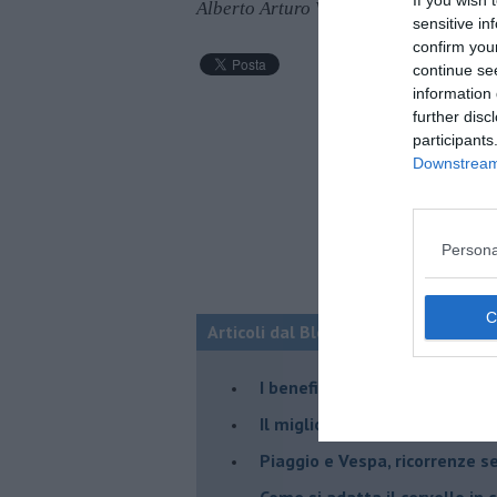
If you wish 
Alberto Arturo Vergani
sensitive in
confirm you
continue se
information 
further disc
participants
Downstream 
Persona
Articoli dal Blog “NEURONEWS” di Al
​I benefici neurali del tango
​Il migliore amico (del cervell
Piaggio e Vespa, ricorrenze s
​Come si adatta il cervello in