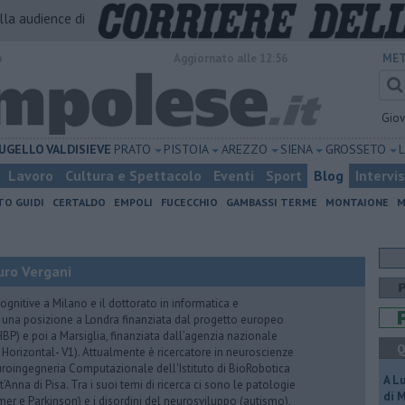
alla audience di
o
Aggiornato alle 12:56
MET
Gio
UGELLO
VALDISIEVE
PRATO
PISTOIA
AREZZO
SIENA
GROSSETO
Lavoro
Cultura e Spettacolo
Eventi
Sport
Blog
Intervi
TO GUIDI
CERTALDO
EMPOLI
FUCECCHIO
GAMBASSI TERME
MONTAIONE
M
uro Vergani
ognitive a Milano e il dottorato in informatica e
 una posizione a Londra finanziata dal progetto europeo
P) e poi a Marsiglia, finanziata dall’agenzia nazionale
Q
 Horizontal- V1). Attualmente è ricercatore in neuroscienze
euroingegneria Computazionale dell'Istituto di BioRobotica
A L
Anna di Pisa. Tra i suoi temi di ricerca ci sono le patologie
di 
er e Parkinson) e i disordini del neurosviluppo (autismo),