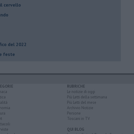
il cervello
ondo
fico del 2022
le feste
EGORIE
RUBRICHE
naca
Le notizie di oggi
tica
Più Letti della settimana
alità
Più Letti del mese
nomia
Archivio Notizie
ura
Persone
rt
Toscani in TV
tacoli
rviste
QUI BLOG