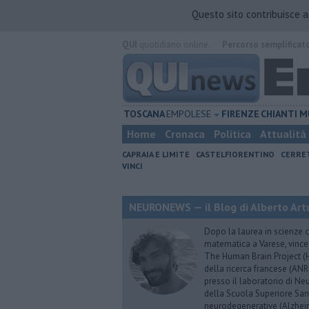
Questo sito contribuisce 
QUI
quotidiano online.
Percorso semplificat
TOSCANA
EMPOLESE
FIRENZE
CHIANTI
M
Home
Cronaca
Politica
Attualità
CAPRAIA E LIMITE
CASTELFIORENTINO
CERRE
VINCI
NEURONEWS — il Blog di Alberto Art
Dopo la laurea in scienze c
matematica a Varese, vince
The Human Brain Project (HB
della ricerca francese (ANR
presso il laboratorio di N
della Scuola Superiore Sant’
neurodegenerative (Alzheim