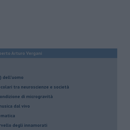
berto Arturo Vergani
o) dell’uomo
ecolari tra neuroscienze e società
 condizione di microgravità
usica dal vivo
tematica
rvello degli innamorati