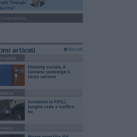
selli “Dialoghi
la città"
Condoglianze
imi articoli
Vedi tutti
ttualità
​Housing sociale, il
Comune coinvolge il
terzo settore
ronaca
Incidente in FiPiLi,
lunghe code e traffico
ko
ronaca
Muore investito dal