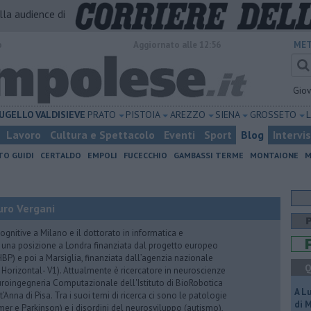
alla audience di
o
Aggiornato alle 12:56
MET
Gio
UGELLO
VALDISIEVE
PRATO
PISTOIA
AREZZO
SIENA
GROSSETO
Lavoro
Cultura e Spettacolo
Eventi
Sport
Blog
Intervi
TO GUIDI
CERTALDO
EMPOLI
FUCECCHIO
GAMBASSI TERME
MONTAIONE
M
uro Vergani
ognitive a Milano e il dottorato in informatica e
 una posizione a Londra finanziata dal progetto europeo
P) e poi a Marsiglia, finanziata dall’agenzia nazionale
Q
 Horizontal- V1). Attualmente è ricercatore in neuroscienze
euroingegneria Computazionale dell'Istituto di BioRobotica
A L
Anna di Pisa. Tra i suoi temi di ricerca ci sono le patologie
di 
er e Parkinson) e i disordini del neurosviluppo (autismo),