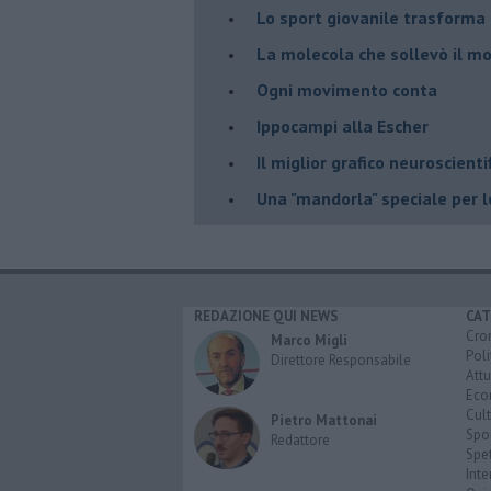
​Lo sport giovanile trasforma 
​La molecola che sollevò il m
Ogni movimento conta
Ippocampi alla Escher
Il miglior grafico neuroscienti
​Una "mandorla" speciale per 
REDAZIONE QUI NEWS
CAT
Cro
Marco Migli
Poli
Direttore Responsabile
Attu
Eco
Cult
Pietro Mattonai
Spo
Redattore
Spet
Inte