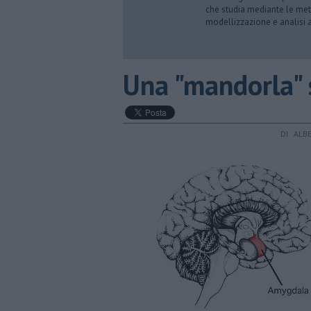
che studia mediante le meto
modellizzazione e analisi a
​Una "mandorla" 
DI ALB