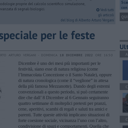
Scar
dologie proprie del calcolo scientifico: simulazione,
con 
vanzata di segnali biologici.
Vedi tutti
gli articoli
QUI
del blog di Alberto Arturo Vergani
speciale per le feste
Ult
A
ERTO ARTURO VERGANI - DOMENICA
18 DICEMBRE 2022
ORE 16:50
Dicembre è uno dei mesi più importanti per le
festività, siano esse di natura religiosa (come
l’Immacolata Concezione o il Santo Natale), oppure
di natura cronologica (come il “veglione” in attesa
della più famosa Mezzanotte). Dando degli estremi
C
convenzionali a questo periodo, si può certamente
dire che dall’ 8 Dicembre al 6 Gennaio seguiranno
quattro settimane di molteplici pretesti per pranzi,
cene, aperitivi, scambi di regali e saluti tra amici e
parenti. Tutte queste attività implicano situazioni di
C
forte coesione sociale, vicinanza l’uno con l’altro,
condivisione di spazi e comportamenti. Quella che