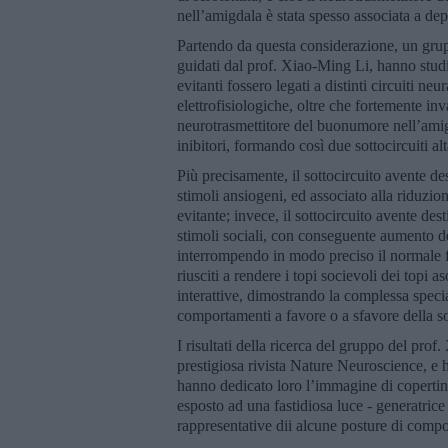
nell’amigdala è stata spesso associata a de
Partendo da questa considerazione, un grup
guidati dal prof. Xiao-Ming Li, hanno studi
evitanti fossero legati a distinti circuiti n
elettrofisiologiche, oltre che fortemente inv
neurotrasmettitore del buonumore nell’amigd
inibitori, formando così due sottocircuiti al
Più precisamente, il sottocircuito avente des
stimoli ansiogeni, ed associato alla riduzi
evitante; invece, il sottocircuito avente dest
stimoli sociali, con conseguente aumento de
interrompendo in modo preciso il normale fu
riusciti a rendere i topi socievoli dei topi a
interattive, dimostrando la complessa speci
comportamenti a favore o a sfavore della so
I risultati della ricerca del gruppo del pro
prestigiosa rivista Nature Neuroscience, e h
hanno dedicato loro l’immagine di copertina
esposto ad una fastidiosa luce - generatrice
rappresentative dii alcune posture di comp