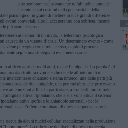
può sembrare esclusivamente un’abitudine annuale
incentrata sui costumi della generosità e della
tato psicologico, in grado di mettere in luce grandi differenze
li eventi conviviali, altre li accetteranno con sobrietà, mentre
A
o le più svariate scuse.
rebbero al declino di un invito, la letteratura psicologica
nti causati da un vissuto d’ansia. Un determinato evento - come
one - viene percepito come minaccioso, e quindi procura
olitamente segue una strategia di evitamento come
o ai ricercatori da molti anni, e cioè l’amigdala. La parola è di
una piccola struttura ovoidale che risiede all’interno di un
ente interconnesse chiamato sistema limbico, una delle parti più
persona possiede due amigdale, una per emisfero, che processano
re e ad emozioni affini. In particolare, a fronte di uno stimolo
l’amigdala attiva l’ipotalamo, che a sua volta attiva il sistema
otalamo attiva ipofisi e le ghiandole surrenali - per la
adrenalina - e l’effetto combinato di questa sequenza sono le
ne riceve da alcuni nuclei cellulari specializzati nella produzione
del “buonumore”. La riduzione dei livelli di questa molecola