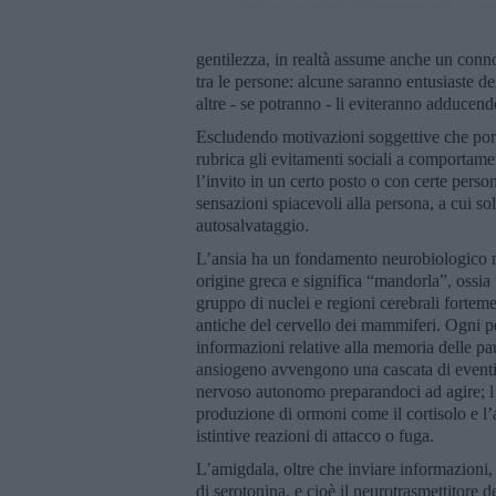
gentilezza, in realtà assume anche un conno
tra le persone: alcune saranno entusiaste deg
altre - se potranno - li eviteranno adducend
Escludendo motivazioni soggettive che porte
rubrica gli evitamenti sociali a comportame
l’invito in un certo posto o con certe pers
sensazioni spiacevoli alla persona, a cui s
autosalvataggio.
L’ansia ha un fondamento neurobiologico not
origine greca e significa “mandorla”, ossia 
gruppo di nuclei e regioni cerebrali fortem
antiche del cervello dei mammiferi. Ogni 
informazioni relative alla memoria delle pau
ansiogeno avvengono una cascata di eventi: 
nervoso autonomo preparandoci ad agire; l’ip
produzione di ormoni come il cortisolo e l’
istintive reazioni di attacco o fuga.
L’amigdala, oltre che inviare informazioni, 
di serotonina, e cioè il neurotrasmettitore 