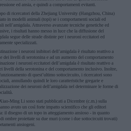
pressione ed ansia, e quindi a comportamenti evitanti.
po di ricercatori della Zhejiang University (Hangzhou, China)
ato in modelli animali (topi) se i comportamenti sociali ed
eurali nell’amigdala. Attraverso avanzate tecniche genetiche ed
asive, i risultati hanno messo in luce che la diffusione del
ala segue delle strade distinte per i neuroni eccitatori ed
tamente specializzati.
tinazione i neuroni inibitori dell’amigdala è risultato reattivo a
one dei livelli di serotonina e ad un aumento del comportamento
inazione i neuroni eccitatori dell’amigdala è risultato reattivo a
i livelli della serotonina e del comportamento inclusivo. Inoltre,
nzionamento di quest’ultimo sottocircuito, i ricercatori sono
sociali, annullando quindi le loro caratteristiche gregarie e
alizzazione dei neuroni dell’amigdala nel determinare le forme di
cialità.
f. Xiao-Ming Li sono stati pubblicati a Dicembre (c.m.) sulla
anno avuto un così forte impatto scientifico che gli editori
: il disegno di un topo in atteggiamento ansioso - in quanto
 di ombre proiettate su due muri (come i due sottocircuiti trovati)
ortamenti ansiogeni.