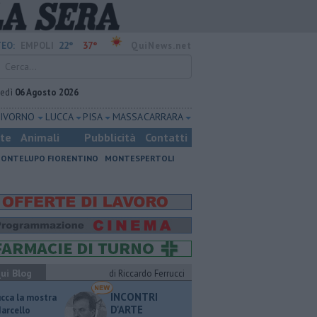
22°
37°
EO:
EMPOLI
QuiNews.net
vedì
06 Agosto 2026
LIVORNO
LUCCA
PISA
MASSA CARRARA
ste
Animali
Pubblicità
Contatti
ONTELUPO FIORENTINO
MONTESPERTOLI
ui Blog
di Riccardo Ferrucci
INCONTRI
ucca la mostra
D'ARTE
Marcello