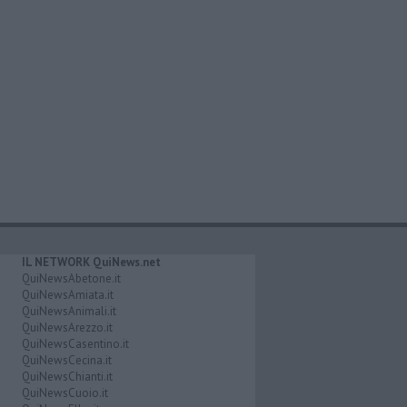
IL NETWORK QuiNews.net
QuiNewsAbetone.it
QuiNewsAmiata.it
QuiNewsAnimali.it
QuiNewsArezzo.it
QuiNewsCasentino.it
QuiNewsCecina.it
QuiNewsChianti.it
QuiNewsCuoio.it