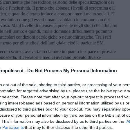
icuramente che nei roditori esistono delle specializzazioni dei
le e l’inclusività. Il primo che abbassa i livelli di serotonina e il
nico, e quando alterato induce a comportamenti meno sociali. E’
evoluti - come gli esseri umani - abbiano in comune con dei
rvoso. Ma il livello di invasività presente negli studi che adottano
bile nell’uomo; e quindi, molte domande difficilmente potranno
articolari condizioni patologiche o neurochirurgiche. Tra i rari
rimento per gli studiosi dell’amigdala: cioè la paziente SM.
secolo scorso, aveva fatto clamore in quanto incapace di provare
conoscerla. Ricercatori e medici avevano provato diverse
normalmente avrebbero determinato nella popolazione reazioni
 (come la visione di film horror, o la visita di vecchi sanatori, o
mpolese.it -
Do Not Process My Personal Information
a la paziente SM ne rimaneva indifferente. Lo studio del suo
trutturale ha mostrato la causa di questa incapacità di reagire a
to opt-out of the sale, sharing to third parties, or processing of your per
erano assenti, e questa mancanza era dovuto probabilmente ad
formation for targeted advertising by us, please use the below opt-out s
SM. L’assenza della coppia di amigdale la rendeva incapace di
r selection. Please note that after your opt-out request is processed y
he l’emozione stessa della paura nei visi impauriti, oltre che
eing interest-based ads based on personal information utilized by us or
ssioni facciali relative ad altre emozioni. Il caso SM fu studiato
disclosed to third parties prior to your opt-out. You may separately opt-
iversity of Iowa) e pubblicato sulla prestigiosa rivista Nature
losure of your personal information by third parties on the IAB’s list of
. This information may also be disclosed by us to third parties on the
IA
anno capire quanto importante sia il ruolo di una singola struttura
Participants
that may further disclose it to other third parties.
dorle che si mangeranno durante le feste, nel determinare se uno