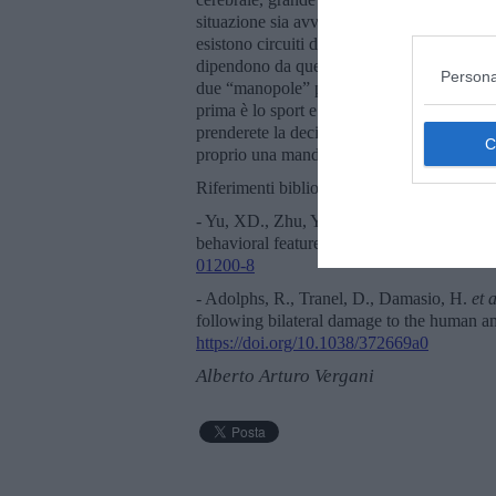
situazione sia avversiva o non lo sia. Dall
esistono circuiti dedicati per la socialità e 
dipendono da questi circuiti. Ricordiamoci
Persona
due “manopole” per controllare i propri liv
prima è lo sport e la seconda è il cibo (cio
prenderete la decisione se accettare o meno 
proprio una mandorla, che sia un frutto o ch
Riferimenti bibliografici:
- Yu, XD., Zhu, Y., Sun, QX.
et al.
Distinc
behavioral features of anxiety.
Nat Neurosc
01200-8
- Adolphs, R., Tranel, D., Damasio, H.
et a
following bilateral damage to the human 
https://doi.org/10.1038/372669a0
Alberto Arturo Vergani