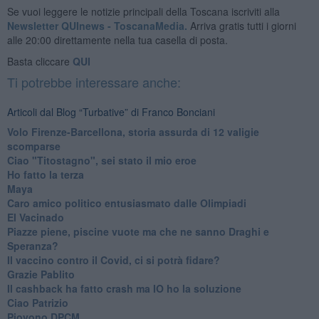
Se vuoi leggere le notizie principali della Toscana iscriviti alla
Newsletter QUInews - ToscanaMedia.
Arriva gratis tutti i giorni
alle 20:00 direttamente nella tua casella di posta.
Basta cliccare
QUI
Ti potrebbe interessare anche:
Articoli dal Blog “Turbative” di Franco Bonciani
Volo Firenze-Barcellona, storia assurda di 12 valigie
scomparse
Ciao "Titostagno", sei stato il mio eroe
Ho fatto la terza
Maya
Caro amico politico entusiasmato dalle Olimpiadi
El Vacinado
Piazze piene, piscine vuote ma che ne sanno Draghi e
Speranza?
​Il vaccino contro il Covid, ci si potrà fidare?
Grazie Pablito
Il cashback ha fatto crash ma IO ho la soluzione
Ciao Patrizio
Piovono DPCM