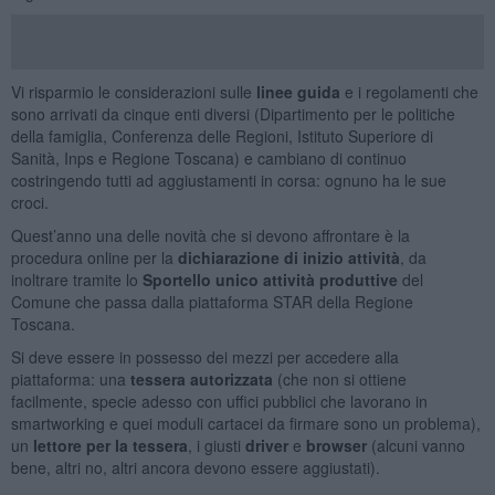
Vi risparmio le considerazioni sulle
linee guida
e i regolamenti che
sono arrivati da cinque enti diversi (Dipartimento per le politiche
della famiglia, Conferenza delle Regioni, Istituto Superiore di
Sanità, Inps e Regione Toscana) e cambiano di continuo
costringendo tutti ad aggiustamenti in corsa: ognuno ha le sue
croci.
Quest’anno una delle novità che si devono affrontare è la
procedura online per la
dichiarazione di inizio attività
, da
inoltrare tramite lo
Sportello unico attività produttive
del
Comune che passa dalla piattaforma STAR della Regione
Toscana.
Si deve essere in possesso dei mezzi per accedere alla
piattaforma: una
tessera autorizzata
(che non si ottiene
facilmente, specie adesso con uffici pubblici che lavorano in
smartworking e quei moduli cartacei da firmare sono un problema),
un
lettore per la tessera
, i giusti
driver
e
browser
(alcuni vanno
bene, altri no, altri ancora devono essere aggiustati).