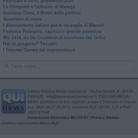
Paltrinieri e Detti, godimento puro
Le Olimpiadi e l'affronto di Malagò
Graziano Cioni, il Belèn della politica
Questioni di cuore
I diversamente italiani per le medaglie di Mameli
Federica Pellegrini, capricci e grande passione
RIo 2016, da De Coubertin al marchese Del Grillo
​Hai un progetto? Toccati!
​I Trisome Games dei sopravvissuti
Editore Toscana Media Channel srl - Via Dei Martelli, 8 - 50129
FIRENZE - info@toscanamediachannel.it. TOSCANA MEDIA
NEWS quotidiano on line registrato presso il Tribunale di Firenze
al n. 5935 del 27.09.2013. Iscrizione ROC 22105 - C.F. e P.Iva
0620787048
Fatturazione Elettronica M5UXCR1 |
Privacy Nielsen
Direttore responsabile Marco Migli