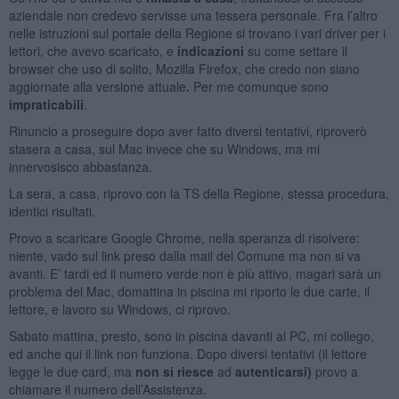
aziendale non credevo servisse una tessera personale. Fra l’altro
nelle istruzioni sul portale della Regione si trovano i vari driver per i
lettori, che avevo scaricato, e
indicazioni
su come settare il
browser che uso di solito, Mozilla Firefox, che credo non siano
aggiornate alla versione attuale
.
Per me comunque sono
impraticabili
.
Rinuncio a proseguire dopo aver fatto diversi tentativi, riproverò
stasera a casa, sul Mac invece che su Windows, ma mi
innervosisco abbastanza.
La sera, a casa, riprovo con la TS della Regione, stessa procedura,
identici risultati.
Provo a scaricare Google Chrome, nella speranza di risolvere:
niente, vado sul link preso dalla mail del Comune ma non si va
avanti. E’ tardi ed il numero verde non è più attivo, magari sarà un
problema del Mac, domattina in piscina mi riporto le due carte, il
lettore, e lavoro su Windows, ci riprovo.
Sabato mattina, presto, sono in piscina davanti al PC, mi collego,
ed anche qui il link non funziona. Dopo diversi tentativi (il lettore
legge le due card, ma
non si riesce
ad
autenticarsi)
provo a
chiamare il numero dell’Assistenza.