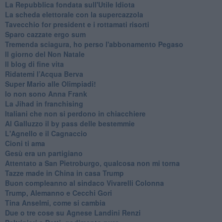
La Repubblica fondata sull'Utile Idiota
La scheda elettorale con la supercazzola
Tavecchio for president e i rottamati risorti
Sparo cazzate ergo sum
Tremenda sciagura, ho perso l'abbonamento Pegaso
Il giorno del Non Natale
Il blog di fine vita
​Ridatemi l’Acqua Berva
Super Mario alle Olimpiadi!
Io non sono Anna Frank
​La Jihad in franchising
Italiani che non si perdono in chiacchiere
Al Galluzzo il by pass delle bestemmie
L'Agnello e il Cagnaccio
Cioni ti ama
​Gesù era un partigiano
Attentato a San Pietroburgo, qualcosa non mi torna
Tazze made in China in casa Trump
Buon compleanno al sindaco Vivarelli Colonna
Trump, Alemanno e Cecchi Gori
Tina Anselmi, come si cambia
Due o tre cose su Agnese Landini Renzi