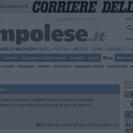
alla audience di
o
Aggiornato alle 12:56
MET
Gio
UGELLO
VALDISIEVE
PRATO
PISTOIA
AREZZO
SIENA
GROSSETO
Lavoro
Cultura e Spettacolo
Eventi
Sport
Blog
Intervi
TO GUIDI
CERTALDO
EMPOLI
FUCECCHIO
GAMBASSI TERME
MONTAIONE
M
ani
 tecnico, docente e dirigente sportivo, gestore di impianti
attento e scanzonato su quello che gli succede attorno
Q
Vedi tutti gli articoli del blog di Franco Bonciani
A L
di 