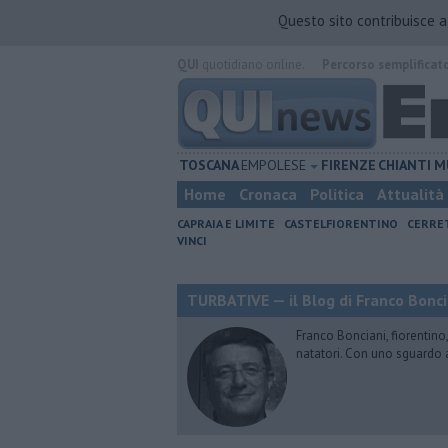
Questo sito contribuisce 
QUI
quotidiano online.
Percorso semplificat
TOSCANA
EMPOLESE
FIRENZE
CHIANTI
M
Home
Cronaca
Politica
Attualità
CAPRAIA E LIMITE
CASTELFIORENTINO
CERRE
VINCI
TURBATIVE — il Blog di Franco Bonci
Franco Bonciani, fiorentino,
natatori. Con uno sguardo 