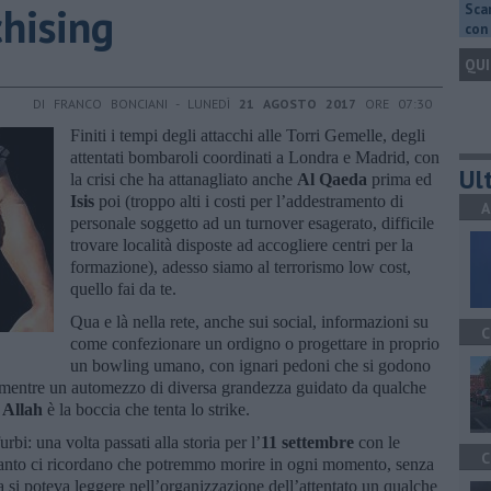
chising
Scar
con 
QUI
DI FRANCO BONCIANI - LUNEDÌ
21 AGOSTO 2017
ORE 07:30
Finiti i tempi degli attacchi alle Torri Gemelle, degli
attentati bombaroli coordinati a Londra e Madrid, con
Ult
la crisi che ha attanagliato anche
Al Qaeda
prima ed
Isis
poi (troppo alti i costi per l’addestramento di
A
personale soggetto ad un turnover esagerato, difficile
trovare località disposte ad accogliere centri per la
formazione), adesso siamo al terrorismo low cost,
quello fai da te.
Qua e là nella rete, anche sui social, informazioni su
C
come confezionare un ordigno o progettare in proprio
un bowling umano, con ignari pedoni che si godono
li mentre un automezzo di diversa grandezza guidato da qualche
i
Allah
è la boccia che tenta lo strike.
urbi: una volta passati alla storia per l’
11 settembre
con le
C
i tanto ci ricordano che potremmo morire in ogni momento, senza
a si poteva leggere nell’organizzazione dell’attentato un qualche