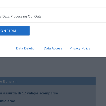
se da meno…) continua a provare l’ordigno da fine del mondo in
 stare sereni.
l Data Processing Opt Outs
CONFIRM
Data Deletion
Data Access
Privacy Policy
co Bonciani
ia assurda di 12 valigie scomparse
l mio eroe