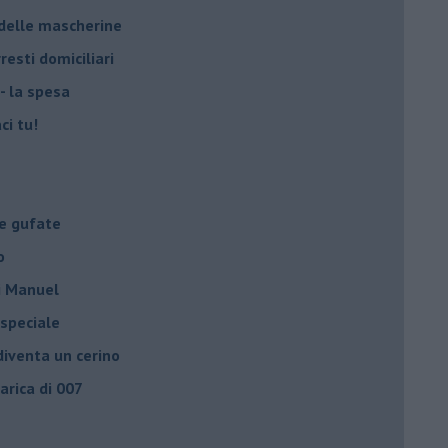
 delle mascherine
resti domiciliari
- la spesa
ci tu!
le gufate
o
di Manuel
 speciale
iventa un cerino
carica di 007