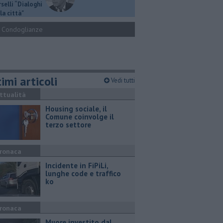
selli “Dialoghi
la città"
Condoglianze
imi articoli
Vedi tutti
ttualità
​Housing sociale, il
Comune coinvolge il
terzo settore
ronaca
Incidente in FiPiLi,
lunghe code e traffico
ko
ronaca
Muore investito dal