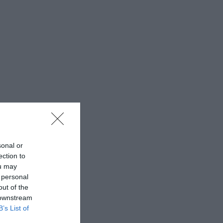
sonal or
ection to
ou may
 personal
out of the
 downstream
B’s List of