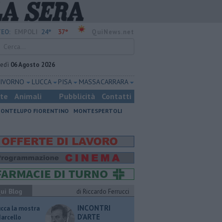
24°
37°
EO:
EMPOLI
QuiNews.net
vedì
06 Agosto 2026
LIVORNO
LUCCA
PISA
MASSA CARRARA
ste
Animali
Pubblicità
Contatti
ONTELUPO FIORENTINO
MONTESPERTOLI
ui Blog
di Riccardo Ferrucci
INCONTRI
ucca la mostra
D'ARTE
Marcello