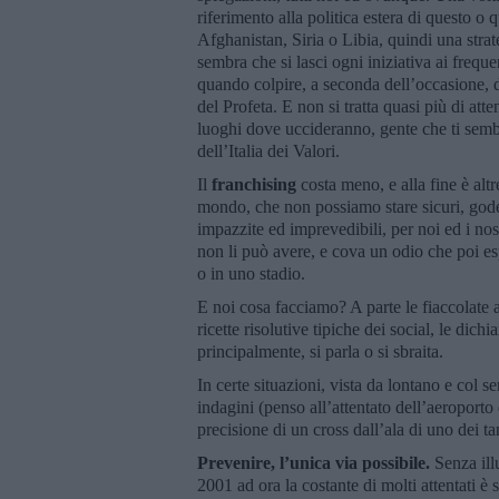
riferimento alla politica estera di questo o 
Afghanistan, Siria o Libia, quindi una stra
sembra che si lasci ogni iniziativa ai freque
quando colpire, a seconda dell’occasione, 
del Profeta. E non si tratta quasi più di atten
luoghi dove uccideranno, gente che ti semb
dell’Italia dei Valori.
Il
franchising
costa meno, e alla fine è altr
mondo, che non possiamo stare sicuri, goder
impazzite ed imprevedibili, per noi ed i nostr
non li può avere, e cova un odio che poi esp
o in uno stadio.
E noi cosa facciamo? A parte le fiaccolate a
ricette risolutive tipiche dei social, le dichi
principalmente, si parla o si sbraita.
In certe situazioni, vista da lontano e col s
indagini (penso all’attentato dell’aeroporto
precisione di un cross dall’ala di uno dei tan
Prevenire, l’unica via possibile.
Senza illu
2001 ad ora la costante di molti attentati è