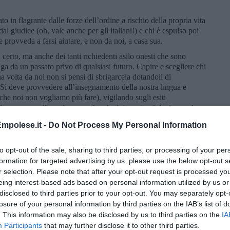
to in flagrante dalle forze dell’ordine a rischio della propria vita
l giudice (oh, vale anche per gli italiani!) e chi è espulso poi
e provveda a farsi aiutare, e non da noi, a casa sua.
i, certo, ma anche dei tanti richiedenti asilo onesti che sono
uga da un passato privo di qualsiasi futuro. Capire e scegliere chi
 volta da noi non si pensi di sbrigarcela dotandoli di
 Si deve provvedere all’insegnamento della nostra lingua e
che noi non vogliamo più fare), vigilando sugli esiti
iliamo provvedimenti: se non funzioni, te ne torni da dove sei
ciamo o facciamo fare, sempre ed ovunque, siamo destinati al
mpolese.it -
Do Not Process My Personal Information
i da un’altra parte, come accade in questi giorni con certi
to opt-out of the sale, sharing to third parties, or processing of your per
o la logica “occhio non vede, cuore non duole”, non può
formation for targeted advertising by us, please use the below opt-out s
r selection. Please note that after your opt-out request is processed y
venzione, che credo sia alla base di tutto: se si smettesse, che
eing interest-based ads based on personal information utilized by us or
e nella parte povera del mondo con la scusa delle armi di
disclosed to third parties prior to your opt-out. You may separately opt-
tico, della pericolosità di qualche disperato a casa sua, se si
losure of your personal information by third parties on the IAB’s list of
copo di riempirli nuovamente, beh, forse avremmo qualcuno in
. This information may also be disclosed by us to third parties on the
IA
da vendicare con un car bowling. Certo che finché
Trump
(ed
Participants
that may further disclose it to other third parties.