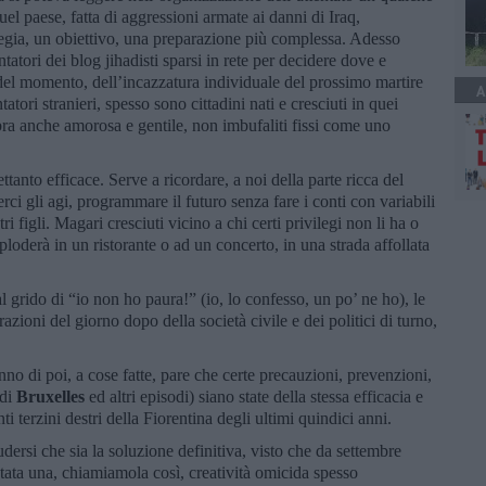
quel paese, fatta di aggressioni armate ai danni di Iraq,
tegia, un obiettivo, una preparazione più complessa. Adesso
ntatori dei blog jihadisti sparsi in rete per decidere dove e
del momento, dell’incazzatura individuale del prossimo martire
A
tatori stranieri, spesso sono cittadini nati e cresciuti in quei
ra anche amorosa e gentile, non imbufaliti fissi come uno
ettanto efficace. Serve a ricordare, a noi della parte ricca del
ci gli agi, programmare il futuro senza fare i conti con variabili
i figli. Magari cresciuti vicino a chi certi privilegi non li ha o
loderà in un ristorante o ad un concerto, in una strada affollata
l grido di “io non ho paura!” (io, lo confesso, un po’ ne ho), le
arazioni del giorno dopo della società civile e dei politici di turno,
enno di poi, a cose fatte, pare che certe precauzioni, prevenzioni,
 di
Bruxelles
ed altri episodi) siano state della stessa efficacia e
ti terzini destri della Fiorentina degli ultimi quindici anni.
dersi che sia la soluzione definitiva, visto che da settembre
 stata una, chiamiamola così, creatività omicida spesso