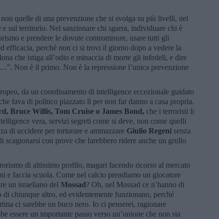
non quelle di una prevenzione che si svolga su più livelli, nel
e e sul territorio. Nel sanzionare chi sgarra, individuare chi è
rorismo e prendere le dovute contromisure, usare tutti gli
 efficacia, perché non ci si trovi il giorno dopo a vedere la
lona che istiga all’odio e minaccia di morte gli infedeli, e dire
…”. Non è il primo. Non è la repressione l’unica prevenzione
europeo, da un coordinamento di intelligence eccezionale guidato
e fava di politico piazzato lì per non far danno a casa propria.
rd, Bruce Willis, Tom Cruise o James Bond,
che i terroristi li
elligence vera, servizi segreti come si deve, non come quelli
enza di uccidere per torturare e ammazzare
Giulio Regeni
senza
di scagionarsi con prove che farebbero ridere anche un grullo
rrorismo di altissimo profilo, magari facendo ricorso al mercato
ni e faccia scuola. Come nel calcio prendiamo un giocatore
re un israeliano del
Mossad
? Oh, nel Mossad ce n’hanno di
o di chiunque altro, ed evidentemente funzionano, perché
artina ci sarebbe un buco nero. Io ci penserei, ragionare
bbe essere un importante passo verso un’unione che non sia