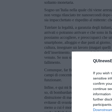
soltanto monetaria.
Sogno un’Italia nella quale chi viene arresta
non venga rilasciato tre nanosecondi dopo da
sia impacchettato e rispedito al mittente: ch
Tutelare la legalità, a garanzia degli italian
arrivati o potranno arrivare e che sono in f
possiamo accogliere, e preoccuparci che una
smartphone, alloggio e due pasti al giorno.
cultura, insegnare un lavoro (magari quelli 
dell’inserimento. Diamo possibilità, e stab
venuto. Se non si controlla quello che fac
QUInewsE
fallimento.
Comunque, far finta di non vedere voltandos
If you wish 
campi di concentramento in
Libia
, second
sensitive in
funzionare.
confirm you
Infine, e qui mi fermo, un’altra forma di pre
continue se
so, di bombardare tutto quello che si muov
information 
distruzione di massa, del regime antidemocra
further disc
evitasse di svuotare gli arsenali al solo s
participants
meno a cui è morto un parente o un amico 
Downstream 