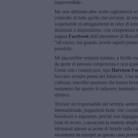
imprevedibile.
Ma non abbiamo altre scelte ragionevoli se 
controllo di tutto quello che avviene, in ret
sospettabile di atteggiamenti in odor di ter
strumenti a disposizione, con competenza ed
pagina
Facebook
dell’attentatore di Barcel
“oh cazzo, ma guarda, averlo saputo prima
possibile.
Mi piacerebbe sentirmi tutelato, a livello 
da gente di provata competenza e non qualch
Gente con i controcazzi, tipo
Harrison Fo
beccano sempre prima del fattaccio. Una int
cialtroni, macellai assassini che hanno lic
nemmeno far sparire il cadavere, tentando 
ubriaco.
Trovare un responsabile del servizio antite
internazionale, pagandolo bene, che coordi
brasiliano o argentino, perché non ingaggia
boni di sicuro, conoscono la materia megli
altrimenti adesso al posto di Israele sulla c
veramente da europei in questo caso potre