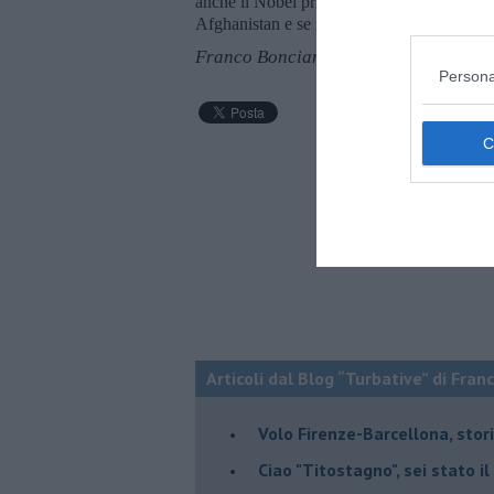
anche il Nobel prima di lui non è che fos
Afghanistan e se ne vanta, beh, c’è poco da
Franco Bonciani
Persona
Articoli dal Blog “Turbative” di Fran
Volo Firenze-Barcellona, stor
Ciao "Titostagno", sei stato i