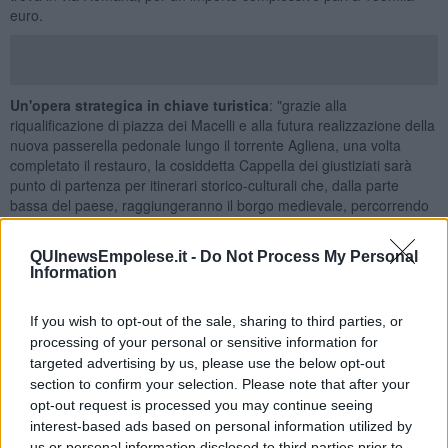
euro.
Un'opera strategica in chiave turistica
: "grazie alla
riqualificazione di piazza dei Macelli e alla futura realizzazione della
nuova passerella pedonale lungo il torrente Agliena, una volta
completato il restauro, la cosiddetta Cappella dei giustiziati sarà
punto di partenza per itinerari storico-culturali che, dalla parte
bassa del paese, raggiungeranno il borgo medievale, percorrendo
il tracciato panoramico di Costa vecchia, recentemente inaugurato
al termine di un cantiere da circa un milione di euro".
QUInewsEmpolese.it -
Do Not Process My Personal
Information
I resti della struttura contenevano il tabernacolo affrescato da
Gozzoli dal quale, nel 1957, la Soprintendenza incaricò uno
specialista di
strappare
gli affreschi
danneggiati dall'umidità
. Una
If you wish to opt-out of the sale, sharing to third parties, or
volta fissati i 'disegni' su supporti plastici, il tabernacolo venne
processing of your personal or sensitive information for
ricomposto nella chiesa di San Tommaso e Prospero, a Certaldo
targeted advertising by us, please use the below opt-out
Alto, dove si trova ancora oggi.
section to confirm your selection. Please note that after your
opt-out request is processed you may continue seeing
interest-based ads based on personal information utilized by
us or personal information disclosed to third parties prior to