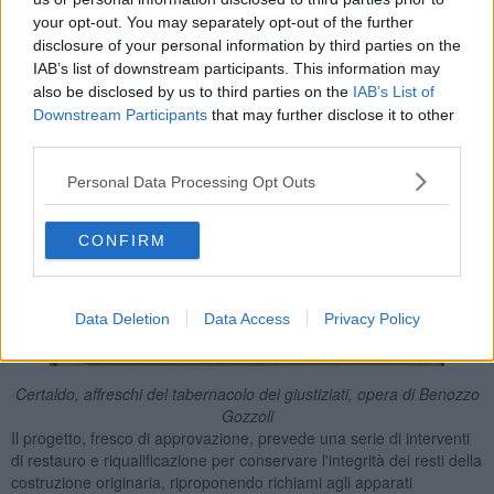
your opt-out. You may separately opt-out of the further
disclosure of your personal information by third parties on the
IAB’s list of downstream participants. This information may
also be disclosed by us to third parties on the
IAB’s List of
Downstream Participants
that may further disclose it to other
third parties.
Personal Data Processing Opt Outs
CONFIRM
Data Deletion
Data Access
Privacy Policy
Certaldo, affreschi del tabernacolo dei giustiziati, opera di Benozzo
Gozzoli
Il progetto, fresco di approvazione, prevede una serie di interventi
di restauro e riqualificazione per conservare l'integrità dei resti della
costruzione originaria, riproponendo richiami agli apparati