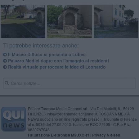
Ti potrebbe interessare anche:
Il Museo Diffuso si presenta a Lubec
​Palazzo Medici riapre con l'omaggio ai residenti
Realtà virtuale per toccare le idee di Leonardo
Editore Toscana Media Channel srl - Via Dei Martelli, 8 - 50129
FIRENZE - info@toscanamediachannel.it. TOSCANA MEDIA
NEWS quotidiano on line registrato presso il Tribunale di Firenze
al n. 5935 del 27.09.2013. Iscrizione ROC 22105 - C.F. e P.Iva
0620787048
Fatturazione Elettronica M5UXCR1 |
Privacy Nielsen