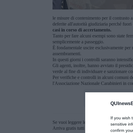
le misure di contenimento per il contrasto 
deferite all'autorità giudiziaria perché fuo
casi in corso di accertamento.
Tanto per fare alcuni esempi sono state ferm
semplicemente a passeggio.
È fondamentale uscire esclusivamente per mot
assembramenti.
In questi giorni i controlli saranno intensifi
Gli agenti, inoltre, hanno avviato il presidio
verde al fine di individuare e sanzionare c
Per verifiche e controlli in alcuni comuni 
l'Associazione Nazionale Carabinieri in c
QUInewsE
If you wish 
Se vuoi leggere le notizie principali della T
sensitive in
Arriva gratis tutti i giorni alle 20:00 dirett
confirm you