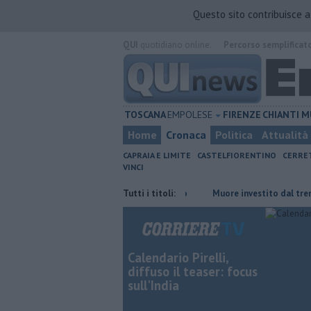
Questo sito contribuisce 
QUI
quotidiano online.
Percorso semplificat
TOSCANA
EMPOLESE
FIRENZE
CHIANTI
M
Home
Cronaca
Politica
Attualità
CAPRAIA E LIMITE
CASTELFIORENTINO
CERRE
VINCI
nte in FiPiLi, lunghe code e traffico ko
Tutti i titoli:
Muore investito dal treno in co
Calendario Pirelli,
diffuso il teaser: focus
sull'India