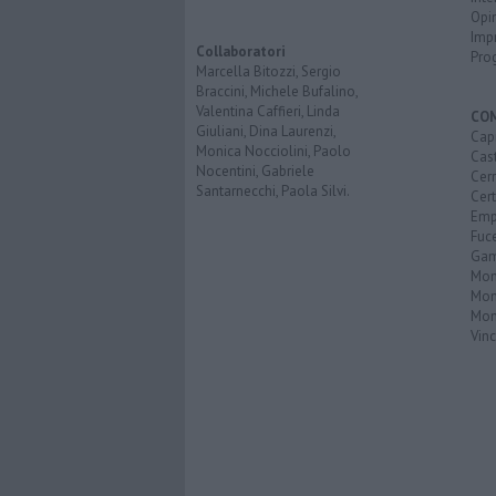
Opi
Imp
Collaboratori
Pro
Marcella Bitozzi, Sergio
Braccini, Michele Bufalino,
Valentina Caffieri, Linda
CO
Giuliani, Dina Laurenzi,
Capr
Monica Nocciolini, Paolo
Cast
Nocentini, Gabriele
Cerr
Santarnecchi, Paola Silvi.
Cer
Emp
Fuc
Gam
Mon
Mon
Mon
Vinc