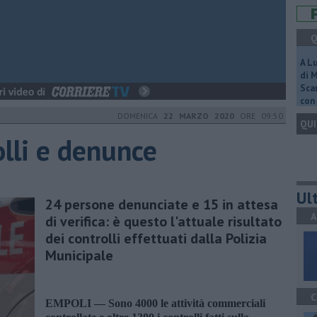
Q
A L
di 
Scar
con 
DOMENICA
22 MARZO 2020
ORE 09:50
QUI
olli e denunce
Ult
24 persone denunciate e 15 in attesa
A
di verifica: è questo l'attuale risultato
dei controlli effettuati dalla Polizia
Municipale
C
EMPOLI —
Sono 4000 le attività commerciali