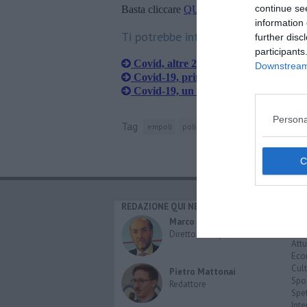
continue se
Basta cliccare
QUI
information 
Ti potrebbe interessare anche:
further disc
participants
Covid, altre 25 vittime in Toscana, u
Downstream 
Covid-19, prima vittima a Castelfiore
Covid-19, un cittadino cinese dona 8
Persona
Tag
empoli
polizia municipale
virus
assoc
REDAZIONE QUI NEWS
CAT
Cro
Marco Migli
Poli
Direttore Responsabile
Attu
Eco
Cult
Pietro Mattonai
Spo
Redattore
Spet
Inte