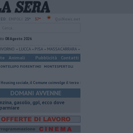
25°
37°
EO:
EMPOLI
QuiNews.net
ato
08 Agosto 2026
LIVORNO
LUCCA
PISA
MASSA CARRARA
ste
Animali
Pubblicità
Contatti
ONTELUPO FIORENTINO
MONTESPERTOLI
g sociale, il Comune coinvolge il terzo settore
Incidente in FiPiLi, lung
DOMANI AVVENNE
enzina, gasolio, gpl, ecco dove
sparmiare