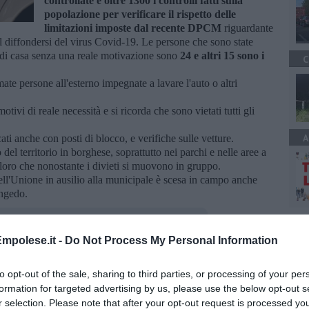
controllate e oltre 1300 i controlli fatti sulla
popolazione per verificare il rispetto delle
limitazioni imposte dal recente DPCM
riguardante
al diffondersi del virus Covid-19. Le persone che sono state
ri di casa senza una reale motivazione sono
24 e altri 15 sono i
C
ate persone all'esterno impegnate a lavare l'auto o altri
ivi di reale necessità e si ricorda che sono vietati tutti gli
A
cati anche con posti di blocco, e verifiche sulle vetture.
 del territorio in borghese, soprattutto nei parchi e nelle aree a
oloro che nonostante i divieti si muovono in gruppo.
dell'Unione in ausilio alla municipale è scesa in campo anche
ongedo.
mpolese.it -
Do Not Process My Personal Information
to opt-out of the sale, sharing to third parties, or processing of your per
oscana iscriviti alla
Newsletter QUInews - ToscanaMedia.
formation for targeted advertising by us, please use the below opt-out s
amente nella tua casella di posta.
r selection. Please note that after your opt-out request is processed y