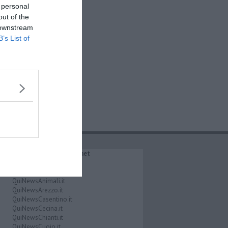
 personal
out of the
 downstream
B’s List of
IL NETWORK QuiNews.net
QuiNewsAbetone.it
QuiNewsAmiata.it
QuiNewsAnimali.it
QuiNewsArezzo.it
QuiNewsCasentino.it
QuiNewsCecina.it
QuiNewsChianti.it
QuiNewsCuoio.it