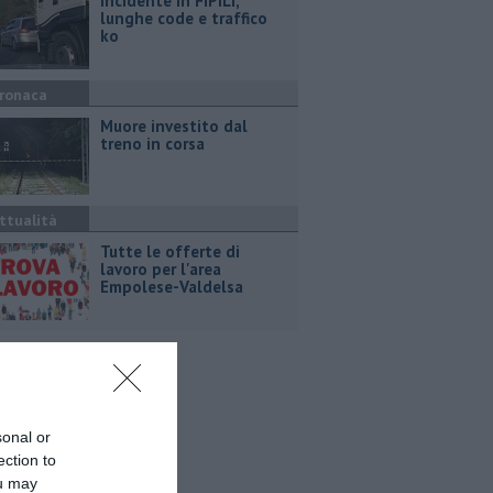
Incidente in FiPiLi,
lunghe code e traffico
ko
ronaca
Muore investito dal
treno in corsa
ttualità
​Tutte le offerte di
lavoro per l'area
Empolese-Valdelsa
sonal or
ection to
ou may