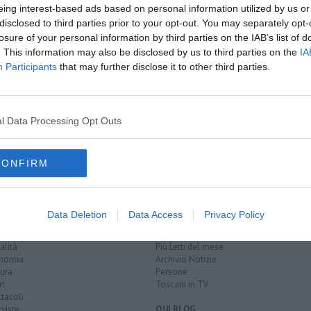
eing interest-based ads based on personal information utilized by us or
disclosed to third parties prior to your opt-out. You may separately opt-
losure of your personal information by third parties on the IAB’s list of
. This information may also be disclosed by us to third parties on the
IA
na è empolese
Participants
that may further disclose it to other third parties.
ntino
00 mascherine
l Data Processing Opt Outs
iazione nazionale carabinieri
CONFIRM
EGORIE
RUBRICHE
Data Deletion
Data Access
Privacy Policy
naca
Le notizie di oggi
tica
Più Letti della settimana
alità
Più Letti del mese
nomia
Archivio Notizie
ura
Persone
rt
Toscani in TV
tacoli
rviste
QUI BLOG