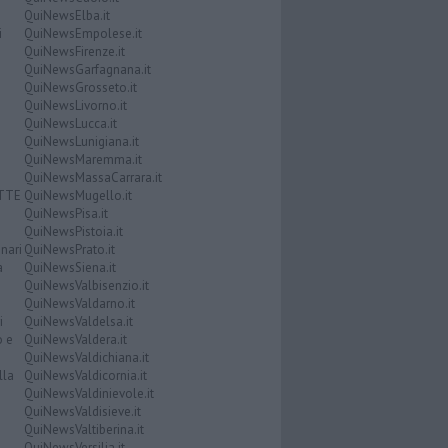
QuiNewsElba.it
i
QuiNewsEmpolese.it
QuiNewsFirenze.it
QuiNewsGarfagnana.it
QuiNewsGrosseto.it
QuiNewsLivorno.it
QuiNewsLucca.it
QuiNewsLunigiana.it
QuiNewsMaremma.it
QuiNewsMassaCarrara.it
ATTE
QuiNewsMugello.it
QuiNewsPisa.it
QuiNewsPistoia.it
nari
QuiNewsPrato.it
a
QuiNewsSiena.it
QuiNewsValbisenzio.it
QuiNewsValdarno.it
i
QuiNewsValdelsa.it
o e
QuiNewsValdera.it
QuiNewsValdichiana.it
lla
QuiNewsValdicornia.it
QuiNewsValdinievole.it
QuiNewsValdisieve.it
QuiNewsValtiberina.it
QuiNewsVersilia.it