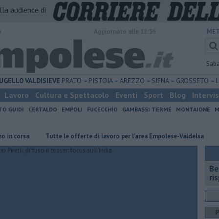
alla audience di
o
Aggiornato alle 12:56
MET
Sab
UGELLO
VALDISIEVE
PRATO
PISTOIA
AREZZO
SIENA
GROSSETO
Lavoro
Cultura e Spettacolo
Eventi
Sport
Blog
Intervi
TO GUIDI
CERTALDO
EMPOLI
FUCECCHIO
GAMBASSI TERME
MONTAIONE
M
rsa
​Tutte le offerte di lavoro per l'area Empolese-Valdelsa
​Housin
​B
ri