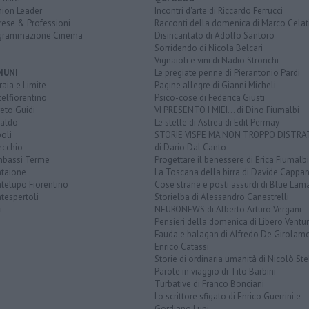
nion Leader
Incontri d'arte di Riccardo Ferrucci
rese & Professioni
Racconti della domenica di Marco Celat
grammazione Cinema
Disincantato di Adolfo Santoro
Sorridendo di Nicola Belcari
Vignaioli e vini di Nadio Stronchi
MUNI
Le pregiate penne di Pierantonio Pardi
aia e Limite
Pagine allegre di Gianni Micheli
elfiorentino
Psico-cose di Federica Giusti
eto Guidi
VI PRESENTO I MIEI... di Dino Fiumalbi
taldo
Le stelle di Astrea di Edit Permay
oli
STORIE VISPE MA NON TROPPO DISTR
ecchio
di Dario Dal Canto
bassi Terme
Progettare il benessere di Erica Fiumalbi
taione
La Toscana della birra di Davide Cappan
telupo Fiorentino
Cose strane e posti assurdi di Blue Lam
tespertoli
Storielba di Alessandro Canestrelli
i
NEURONEWS di Alberto Arturo Vergani
Pensieri della domenica di Libero Ventur
Fauda e balagan di Alfredo De Girolam
Enrico Catassi
Storie di ordinaria umanità di Nicolò Ste
Parole in viaggio di Tito Barbini
Turbative di Franco Bonciani
Lo scrittore sfigato di Enrico Guerrini e
Gordiano Lupi