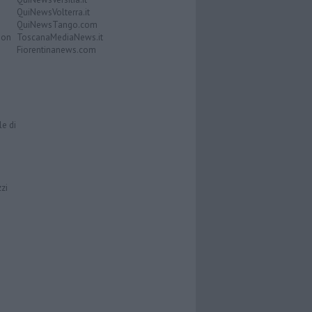
QuiNewsVolterra.it
QuiNewsTango.com
Don
ToscanaMediaNews.it
Fiorentinanews.com
le di
zzi