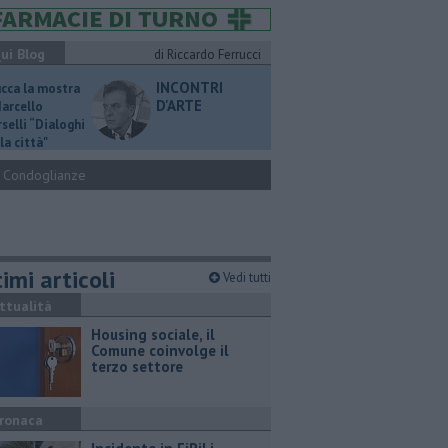
ui Blog
di Riccardo Ferrucci
INCONTRI
ucca la mostra
D'ARTE
Marcello
selli “Dialoghi
la città"
Condoglianze
imi articoli
Vedi tutti
ttualità
​Housing sociale, il
Comune coinvolge il
terzo settore
ronaca