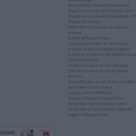
Raccontare di Gusto di Rubina Rovini
Legalità e non solo di Salvatore Calleri
Shalom La Cultura della Solidarietà di 
Andrea Pio Cristiani
VERSI-AMO di Chi mette al centro la
persona
Eureka! di Nausica Manzi
Tabasco senza filtro di Tabasco n.6
Ci vuole un fisico di Michele Campisi
Economia e territorio, da globale a loca
Daniele Salvadori
La dama a scacchi di Carlo Belciani
Due chiacchiere in cucina di Sabrina
Rossello
Storie dell'altro secolo di Marcella Bito
Easy ridere di Dario Greco
Legami d'amore di Malena ...
Musica e dintorni di Fausto Pirìto
Parole milonguere di Maria Caruso
Lo sguardo di Don Armando Zappolini
Leggere di Roberto Cerri