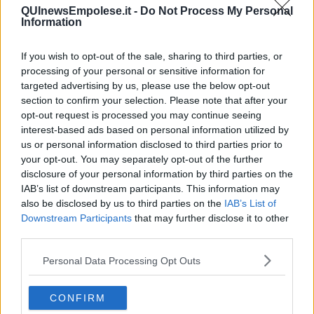
Liberazione, Spinelli la racconta a un giovane
QUInewsEmpolese.it -
Do Not Process My Personal
Information
Una via dedicata al generale Dalla Chiesa
If you wish to opt-out of the sale, sharing to third parties, or
Il 4 Novembre sulle note del Silenzio d'ordinanza
processing of your personal or sensitive information for
targeted advertising by us, please use the below opt-out
Sant’Andrea d’Oro, il tributo a Sauro Cappelli
section to confirm your selection. Please note that after your
opt-out request is processed you may continue seeing
interest-based ads based on personal information utilized by
L'acqua saliva, disabile salvata da sindaco e
assessore
us or personal information disclosed to third parties prior to
your opt-out. You may separately opt-out of the further
Fucecchio celebra la Repubblica nella piazza
disclosure of your personal information by third parties on the
rinnovata
IAB’s list of downstream participants. This information may
Recuperate 60 batterie dai bivacchi delle Cerbaie
also be disclosed by us to third parties on the
IAB’s List of
Downstream Participants
that may further disclose it to other
I volontari sorvegliano le strade
third parties.
La piazza tornata ai fasti del 1900
Personal Data Processing Opt Outs
Santo Stefano, il giorno delle bombe
CONFIRM