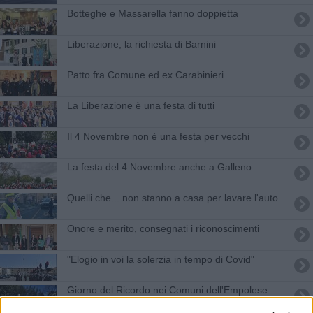
Botteghe e Massarella fanno doppietta
Liberazione, la richiesta di Barnini
Patto fra Comune ed ex Carabinieri
La Liberazione è una festa di tutti
Il 4 Novembre non è una festa per vecchi
La festa del 4 Novembre anche a Galleno
Quelli che... non stanno a casa per lavare l'auto
Onore e merito, consegnati i riconoscimenti
"Elogio in voi la solerzia in tempo di Covid"
Giorno del Ricordo nei Comuni dell'Empolese