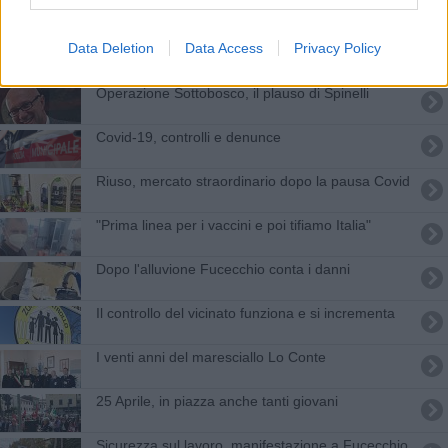
La città ricorda le 123 vittime del bombardamento
Data Deletion
Data Access
Privacy Policy
Ricordati gli operai della Saffa
Operazione Sottobosco, il plauso di Spinelli
Covid-19, controlli e denunce
Riuso, mercato straordinario dopo la pausa Covid
"Prima linea per i vaccini e poi tifiamo Italia"
Dopo l'alluvione Fucecchio conta i danni
Il controllo del vicinato funziona e si incrementa
I venti anni del maresciallo Lo Conte
25 Aprile, in piazza anche tanti giovani
Sicurezza sul lavoro, manifestazione a Fucecchio