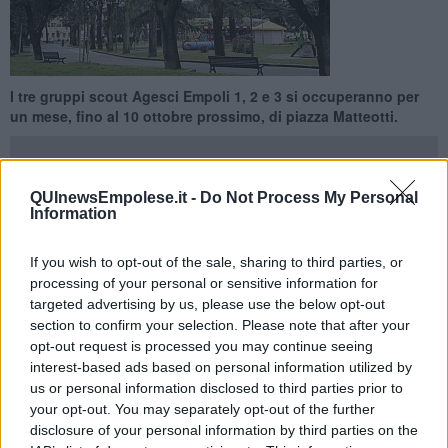
I tre gruppi scout Agesci Empoli 1, 2 e 3 si occuperanno per
un mese, fino al 10 ottobre prossimo, di piazza Matteotti.
QUInewsEmpolese.it -
Do Not Process My Personal
Information
EMPOLI —
Publiambiente continuerà con il servizio settimanale
previsto a cui si affianca l’opera degli scout i quali si
If you wish to opt-out of the sale, sharing to third parties, or
concentreranno sul particolare cercando di rimuovere tutti quei
processing of your personal or sensitive information for
piccoli rifiuti che, in modo incivile, vengono gettati a terra. Si va dal
targeted advertising by us, please use the below opt-out
mozzicone di sigaretta, il cui filtro è fatto di un materiale non
section to confirm your selection. Please note that after your
biodegradabile, alle piccole cartine, allo scontrino, a residui di vetri
opt-out request is processed you may continue seeing
rotti e molto altro.
interest-based ads based on personal information utilized by
us or personal information disclosed to third parties prior to
Questa iniziativa avrà anche funzione di presidio per segnalare
your opt-out. You may separately opt-out of the further
all’amministrazione comunale situazioni di inciviltà.
disclosure of your personal information by third parties on the