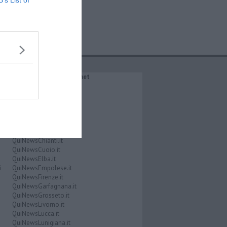
B’s List of
IL NETWORK QuiNews.net
QuiNewsAbetone.it
QuiNewsAmiata.it
QuiNewsAnimali.it
QuiNewsArezzo.it
QuiNewsCasentino.it
QuiNewsCecina.it
QuiNewsChianti.it
QuiNewsCuoio.it
QuiNewsElba.it
i
QuiNewsEmpolese.it
QuiNewsFirenze.it
QuiNewsGarfagnana.it
QuiNewsGrosseto.it
QuiNewsLivorno.it
QuiNewsLucca.it
QuiNewsLunigiana.it