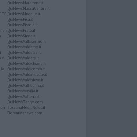
QuiNewsMaremma.it
QuiNewsMassaCarrara.it
ATTE
QuiNewsMugello.it
QuiNewsPisa.it
QuiNewsPistoia.it
nari
QuiNewsPrato.it
a
QuiNewsSiena.it
QuiNewsValbisenzio.it
QuiNewsValdarno.it
i
QuiNewsValdelsa.it
o e
QuiNewsValdera.it
QuiNewsValdichiana.it
lla
QuiNewsValdicornia.it
QuiNewsValdinievole.it
QuiNewsValdisieve.it
QuiNewsValtiberina.it
QuiNewsVersilia.it
QuiNewsVolterra.it
QuiNewsTango.com
Don
ToscanaMediaNews.it
Fiorentinanews.com