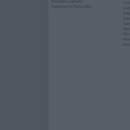
Nocentini, Gabriele
Cerr
Santarnecchi, Paola Silvi.
Cer
Emp
Fuc
Gam
Mon
Mon
Mon
Vinc