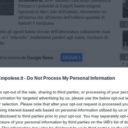
Brunelleschi
, dove stamani i cani della Questura di
Firenze e i poliziotti di Empoli hanno eseguito
ispezioni in dieci aule dell'istituto, rinvenendo sia
all'interno che all'esterno dell'edificio quantità di
hashish e marijuana.
C
zaini gli agenti hanno trovato dell'attrezzatura solitamente usata
se i "trita-erba" risulteranno positivi agli esami, rischiano di
lte.
A
mpolese.it -
Do Not Process My Personal Information
oscana iscriviti alla
Newsletter QUInews - ToscanaMedia.
amente nella tua casella di posta.
to opt-out of the sale, sharing to third parties, or processing of your per
formation for targeted advertising by us, please use the below opt-out s
r selection. Please note that after your opt-out request is processed y
eing interest-based ads based on personal information utilized by us or
disclosed to third parties prior to your opt-out. You may separately opt-
oli
losure of your personal information by third parties on the IAB’s list of
e