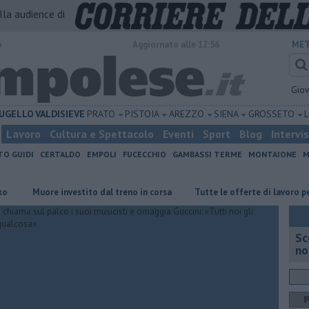
alla audience di
o
Aggiornato alle 12:56
MET
Gio
UGELLO
VALDISIEVE
PRATO
PISTOIA
AREZZO
SIENA
GROSSETO
Lavoro
Cultura e Spettacolo
Eventi
Sport
Blog
Intervi
TO GUIDI
CERTALDO
EMPOLI
FUCECCHIO
GAMBASSI TERME
MONTAIONE
M
Muore investito dal treno in corsa
​Tutte le offerte di lavoro per l'ar
Sc
no