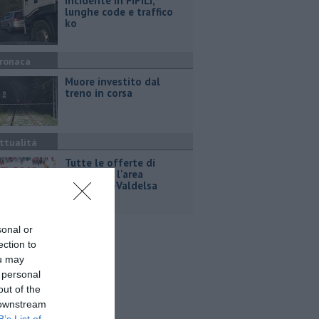
Incidente in FiPiLi,
lunghe code e traffico
ko
ronaca
Muore investito dal
treno in corsa
ttualità
​Tutte le offerte di
lavoro per l'area
Empolese-Valdelsa
sonal or
ection to
ou may
 personal
out of the
 downstream