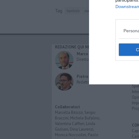
participants
Downstream 
Tag
hashish
marijuana
empoli
filippo bru
Persona
REDAZIONE QUI NEWS
CAT
Cro
Marco Migli
Poli
Direttore Responsabile
Attu
Eco
Cult
Pietro Mattonai
Spo
Redattore
Spet
Inte
Opi
Imp
Collaboratori
Pro
Marcella Bitozzi, Sergio
Braccini, Michele Bufalino,
Valentina Caffieri, Linda
CO
Giuliani, Dina Laurenzi,
Capr
Monica Nocciolini, Paolo
Cast