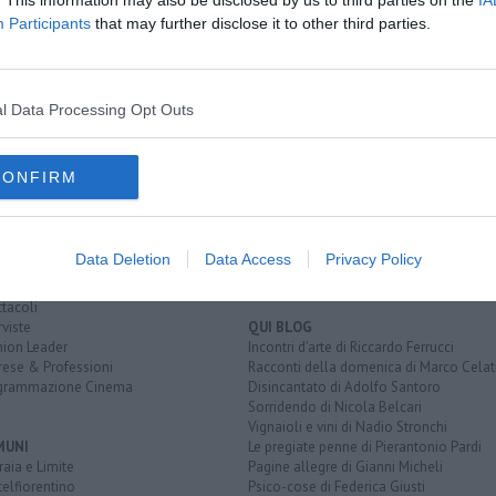
. This information may also be disclosed by us to third parties on the
IA
Participants
that may further disclose it to other third parties.
nelleschi
questura
firenze
l Data Processing Opt Outs
EGORIE
RUBRICHE
CONFIRM
naca
Le notizie di oggi
tica
Più Letti della settimana
alità
Più Letti del mese
nomia
Archivio Notizie
Data Deletion
Data Access
Privacy Policy
ura
Persone
rt
Toscani in TV
tacoli
rviste
QUI BLOG
nion Leader
Incontri d'arte di Riccardo Ferrucci
rese & Professioni
Racconti della domenica di Marco Celat
grammazione Cinema
Disincantato di Adolfo Santoro
Sorridendo di Nicola Belcari
Vignaioli e vini di Nadio Stronchi
MUNI
Le pregiate penne di Pierantonio Pardi
aia e Limite
Pagine allegre di Gianni Micheli
elfiorentino
Psico-cose di Federica Giusti