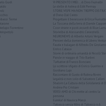
eto Guidi
VI PRESENTO I MIEI... di Dino Fiumalbi
taldo
Le stelle di Astrea di Edit Permay
oli
STORIE VISPE MA NON TROPPO DISTR
ecchio
di Dario Dal Canto
bassi Terme
Progettare il benessere di Erica Fiumalbi
taione
La Toscana della birra di Davide Cappan
telupo Fiorentino
Cose strane e posti assurdi di Blue Lam
tespertoli
Storielba di Alessandro Canestrelli
i
NEURONEWS di Alberto Arturo Vergani
Pensieri della domenica di Libero Ventur
Fauda e balagan di Alfredo De Girolam
Enrico Catassi
Storie di ordinaria umanità di Nicolò Ste
Parole in viaggio di Tito Barbini
Turbative di Franco Bonciani
Lo scrittore sfigato di Enrico Guerrini e
Gordiano Lupi
Raccontare di Gusto di Rubina Rovini
Legalità e non solo di Salvatore Calleri
Shalom La Cultura della Solidarietà di 
Andrea Pio Cristiani
VERSI-AMO di Chi mette al centro la
persona
Eureka! di Nausica Manzi
Tabasco senza filtro di Tabasco n.6