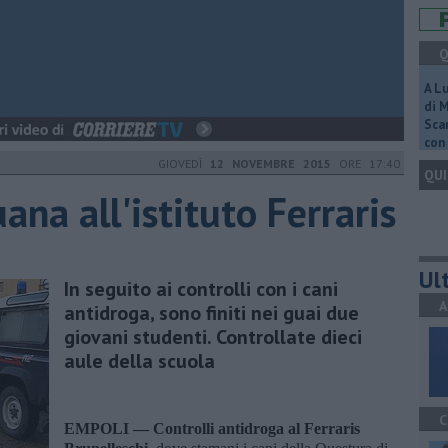
Q
A L
di 
Scar
con 
GIOVEDÌ
12 NOVEMBRE 2015
ORE 17:40
QUI
ana all'istituto Ferraris
Ult
In seguito ai controlli con i cani
A
antidroga, sono finiti nei guai due
giovani studenti. Controllate dieci
aule della scuola
C
EMPOLI —
Controlli antidroga al Ferraris