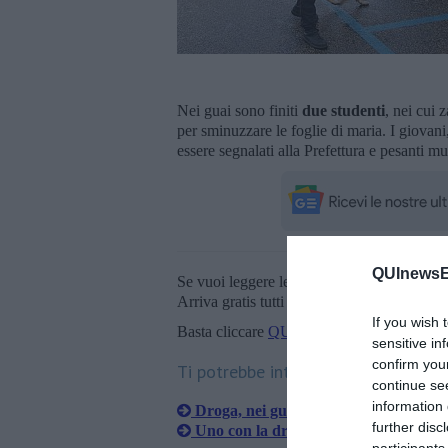
Nei guai sono finiti
due studenti
, nei cui 
per sminuzzare le foglie di maria. I giovani, 
essere segnalati alla Prefettura e pesanti mu
QUInewsE
Se vuoi leggere le notizie principali della T
Arriva gratis tutti i giorni alle 20:00 dirett
If you wish 
Basta cliccare
QUI
sensitive in
confirm you
Ti potrebbe interessare anche:
continue se
information 
Droga, nei guai un minorenne di Emp
further disc
Uno con la droga, due pronti a rubar