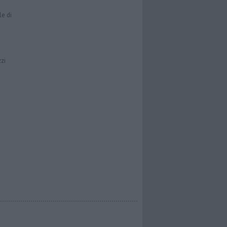
le di
zzi