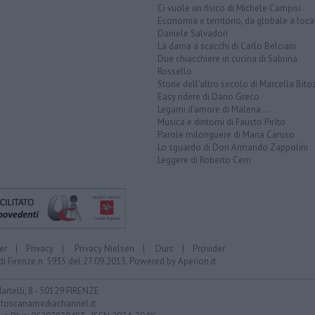
Ci vuole un fisico di Michele Campisi
Economia e territorio, da globale a loca
Daniele Salvadori
La dama a scacchi di Carlo Belciani
Due chiacchiere in cucina di Sabrina
Rossello
Storie dell'altro secolo di Marcella Bito
Easy ridere di Dario Greco
Legami d'amore di Malena ...
Musica e dintorni di Fausto Pirìto
Parole milonguere di Maria Caruso
Lo sguardo di Don Armando Zappolini
Leggere di Roberto Cerri
er
|
Privacy
|
Privacy Nielsen
|
Durc
|
Provider
di Firenze n. 5935 del 27.09.2013. Powered by
Aperion.it
Martelli, 8 - 50129 FIRENZE
toscanamediachannel.it