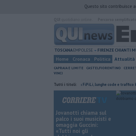
Questo sito contribuisce 
QUI
quotidiano online.
Percorso semplificat
TOSCANA
EMPOLESE
FIRENZE
CHIANTI
M
Home
Cronaca
Politica
Attualità
CAPRAIA E LIMITE
CASTELFIORENTINO
CERRE
VINCI
olge il terzo settore
Incidente in FiPiLi, lunghe code e traffico ko
Tutti i titoli:
Jovanotti chiama sul
palco i suoi musicisti e
omaggia Guccini:
«Tutti noi gli