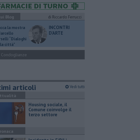
ui Blog
di Riccardo Ferrucci
INCONTRI
ucca la mostra
D'ARTE
Marcello
selli “Dialoghi
la città"
Condoglianze
imi articoli
Vedi tutti
ttualità
​Housing sociale, il
Comune coinvolge il
terzo settore
ronaca