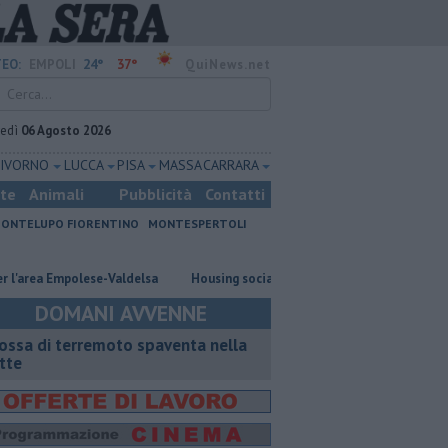
24°
37°
EO:
EMPOLI
QuiNews.net
vedì
06 Agosto 2026
LIVORNO
LUCCA
PISA
MASSA CARRARA
ste
Animali
Pubblicità
Contatti
ONTELUPO FIORENTINO
MONTESPERTOLI
ea Empolese-Valdelsa
​Housing sociale, il Comune coinvolge il terzo setto
DOMANI AVVENNE
ossa di terremoto spaventa nella
tte