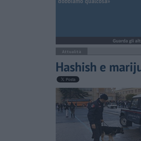
dobbiamo qualcosa»
Attualità
Hashish e mariju