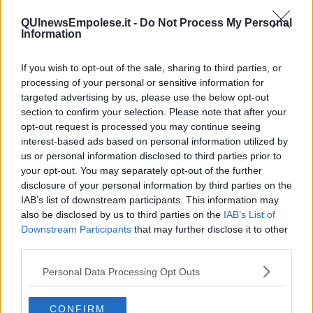
ministeriale.
QUInewsEmpolese.it -
Do Not Process My Personal
Information
L’intenzione del sindaco Brenda Barnini è di ‘raddoppiare’, non solo
If you wish to opt-out of the sale, sharing to third parties, or
l’area che guarda a Piazza del Popolo, Via Ridolfi e Via Giovanni da
processing of your personal or sensitive information for
Empoli e che ha ospitato fino a pochi mesi fa l’università, ma anche
targeted advertising by us, please use the below opt-out
i restanti edifici che guardano la parte est e Via Roma.
section to confirm your selection. Please note that after your
"Ora più che mai vogliamo fare di tutto per ricercare tutte le
opt-out request is processed you may continue seeing
possibili occasioni di finanziamento per lo sviluppo della nostra città
interest-based ads based on personal information utilized by
- ha detto il sindaco Brenda Barnini -. Completare la ristrutturazione
us or personal information disclosed to third parties prior to
dell'ospedale vecchio portando ancora nuove funzioni nel centro
your opt-out. You may separately opt-out of the further
storico sarebbe davvero un sogno e questo bando del ministero si
disclosure of your personal information by third parties on the
presenta come una grande opportunità. Lavoriamo al massimo per
IAB’s list of downstream participants. This information may
fare un progetto competitivo e speriamo che venga valutato
also be disclosed by us to third parties on the
IAB’s List of
meritevole di finanziamento".
Downstream Participants
that may further disclose it to other
third parties.
Un decreto della presidenza del consiglio dei ministri prevede
l’assegnazione ai comuni di contributi per investimenti in progetti di
Personal Data Processing Opt Outs
rigenerazione urbana, volti alla riduzione di fenomeni di
marginalizzazione e degrado sociale.
Fra gli obiettivi per questo secondo maxi stralcio della
CONFIRM