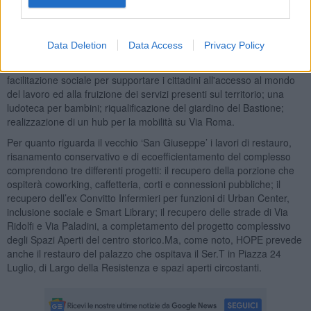
rigenerazione del ‘San Giuseppe’ ci sono una nuova sede per il
museo paleontologico e archeologico, un centro musicale con spazi
per attività didattica singola e di gruppo, sale acustiche ed
Data Deletion
Data Access
Privacy Policy
auditorium (in pratica un nuovo e più grande spazio per il CAM);
servizi ad uso della comunità, in particolare il job center e l'ufficio di
facilitazione sociale per supportare i cittadini all'accesso al mondo
del lavoro ed alla fruizione dei servizi presenti sul territorio; una
ludoteca per bambini; riqualificazione del giardino del Bastione;
realizzazione di un hub per la mobilità su Via Roma.
Per quanto riguarda il vecchio ‘San Giuseppe’ i lavori di restauro,
risanamento conservativo e di ecoefficientamento del complesso
comprendono tre differenti progetti: il recupero della porzione che
ospiterà coworking, caffetteria, corti e connessioni pubbliche; il
recupero dell’ex Convitto Infermieri per funzioni di Urban Center,
inclusione sociale e Smart Library; il recupero delle strade di Via
Ridolfi e Via Paladini, a completamento del progetto complessivo
degli Spazi Aperti del centro storico.Ma, come noto, HOPE prevede
anche il restauro del palazzo che ospitava il Ser.T in Piazza 24
Luglio, di Largo della Resistenza e spazi aperti circostanti.