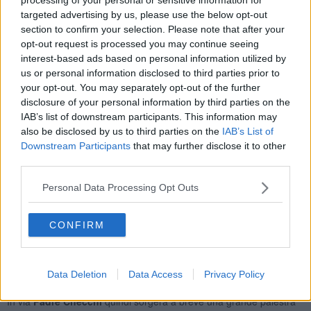
festività. Sui tempi di realizzazione siamo fiduciosi che possano
targeted advertising by us, please use the below opt-out
essere rapidi e che addirittura la palestra possa essere già in
section to confirm your selection. Please note that after your
funzione per il prossimo anno scolastico. Si tratta comunque di un
bel “regalo” per la nostra città che vedrà incrementare le proprie
opt-out request is processed you may continue seeing
strutture sportive, sempre più concentrate nell’area di Via
interest-based ads based on personal information utilized by
Fucecchiello e dintorni dove già si trovano il Palazzetto dello Sport
us or personal information disclosed to third parties prior to
e il centro sportivo “U. Galli” con i campi da calcio sia tradizionali
your opt-out. You may separately opt-out of the further
che in erba sintetica, come quello inaugurato ad inizio 2020. In
disclosure of your personal information by third parties on the
questa zona, di fatto, sta crescendo una piccola cittadella dello
IAB’s list of downstream participants. This information may
studio e dello sport che valorizza le principali attività dei giovani. Mi
also be disclosed by us to third parties on the
IAB’s List of
dispiace per i tanti detrattori che speravano in un fallimento del
Downstream Participants
that may further disclose it to other
progetto per poter attaccare di nuovo le amministrazioni locali,
third parties.
penso ad esempio al consigliere metropolitano Paolo Gandola, di
Forza Italia, che a maggio si era affrettato a parlare di fallimento e
Personal Data Processing Opt Outs
di progetto ormai sfumato. A pochi mesi di distanza invece, anche
su stimolo del nostro Comune, la Città Metropolitana di Firenze ha
approvato il progetto e finanziato l’opera. E per questo merita un
CONFIRM
plauso”.
Data Deletion
Data Access
Privacy Policy
In via
Padre Checchi
quindi sorgerà a breve una grande palestra