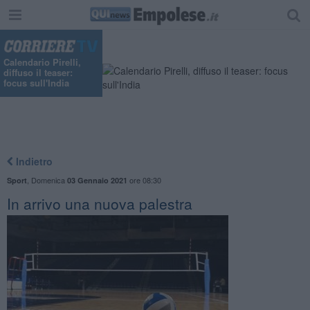
Calendario Pirelli,
diffuso il teaser:
focus sull'India
Indietro
,
Domenica
ore 08:30
Sport
03 Gennaio 2021
In arrivo una nuova palestra