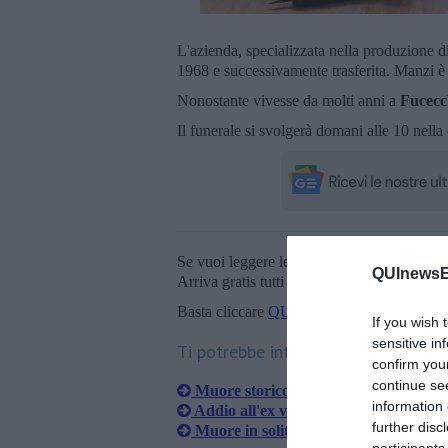
L'azienda, specializzata nella produzione d
1968 e successivamente trasferita. Manzi è 
Nonostante vivesse da molti anni a
Fucecc
Il funerale si svolgerà domani alle 10 nell
Se vuoi leggere le notizie principali della T
QUInewsE
Arriva gratis tutti i giorni alle 20:00 dirett
Basta cliccare
QUI
If you wish 
sensitive in
Ti potrebbe interessare anche:
confirm you
continue se
Muore storico presidente dell'Arci d
information 
Addio all'ex vicesindaco
further disc
Muore in solitudine storico ex barista