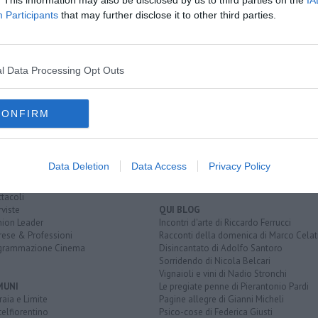
. This information may also be disclosed by us to third parties on the
IA
Participants
that may further disclose it to other third parties.
iesa di san bartolomeo a campiglia
l Data Processing Opt Outs
EGORIE
RUBRICHE
CONFIRM
naca
Le notizie di oggi
tica
Più Letti della settimana
alità
Più Letti del mese
nomia
Archivio Notizie
Data Deletion
Data Access
Privacy Policy
ura
Persone
rt
Toscani in TV
tacoli
rviste
QUI BLOG
nion Leader
Incontri d'arte di Riccardo Ferrucci
rese & Professioni
Racconti della domenica di Marco Celat
grammazione Cinema
Disincantato di Adolfo Santoro
Sorridendo di Nicola Belcari
Vignaioli e vini di Nadio Stronchi
MUNI
Le pregiate penne di Pierantonio Pardi
aia e Limite
Pagine allegre di Gianni Micheli
elfiorentino
Psico-cose di Federica Giusti