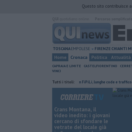
Questo sito contribuisce 
QUI
quotidiano online.
Percorso semplificat
TOSCANA
EMPOLESE
FIRENZE
CHIANTI
M
Home
Cronaca
Politica
Attualità
CAPRAIA E LIMITE
CASTELFIORENTINO
CERRE
VINCI
volge il terzo settore
Incidente in FiPiLi, lunghe code e traffico ko
Tutti i titoli:
Crans Montana, il
video inedito: i giovani
cercano di sfondare le
vetrate del locale già