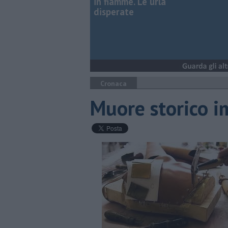
in fiamme. Le urla
disperate
Cronaca
Muore storico i