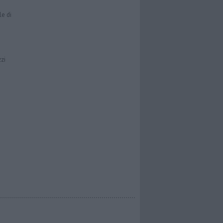
le di
zzi