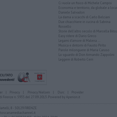
Ci vuole un fisico di Michele Campisi
Economia e territorio, da globale a loca
Daniele Salvadori
La dama a scacchi di Carlo Belciani
Due chiacchiere in cucina di Sabrina
Rossello
Storie dell'altro secolo di Marcella Bito
Easy ridere di Dario Greco
Legami d'amore di Malena ...
Musica e dintorni di Fausto Pirìto
Parole milonguere di Maria Caruso
Lo sguardo di Don Armando Zappolini
Leggere di Roberto Cerri
er
|
Privacy
|
Privacy Nielsen
|
Durc
|
Provider
di Firenze n. 5935 del 27.09.2013. Powered by
Aperion.it
Martelli, 8 - 50129 FIRENZE
toscanamediachannel.it