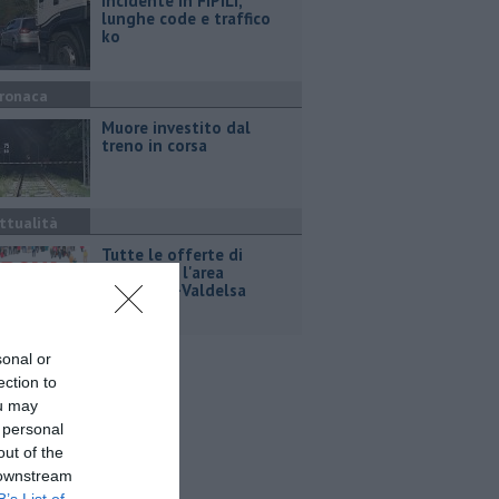
Incidente in FiPiLi,
lunghe code e traffico
ko
ronaca
Muore investito dal
treno in corsa
ttualità
​Tutte le offerte di
lavoro per l'area
Empolese-Valdelsa
sonal or
ection to
ou may
 personal
out of the
 downstream