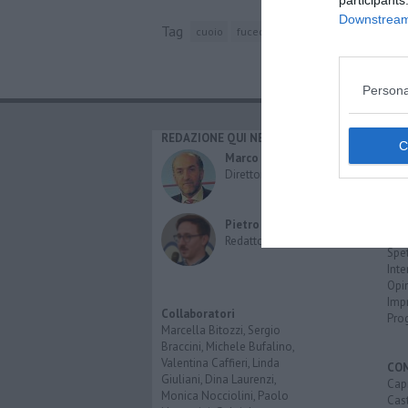
participants
Downstream 
Tag
cuoio
fucecchio
ponte a cappiano
ch
Persona
REDAZIONE QUI NEWS
CAT
Cro
Marco Migli
Poli
Direttore Responsabile
Attu
Eco
Cult
Pietro Mattonai
Spo
Redattore
Spet
Inte
Opi
Imp
Collaboratori
Pro
Marcella Bitozzi, Sergio
Braccini, Michele Bufalino,
Valentina Caffieri, Linda
CO
Giuliani, Dina Laurenzi,
Capr
Monica Nocciolini, Paolo
Cast