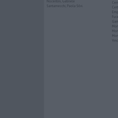
Nocentini, Gabriele
Cerr
Santarnecchi, Paola Silvi.
Cer
Emp
Fuc
Gam
Mon
Mon
Mon
Vinc