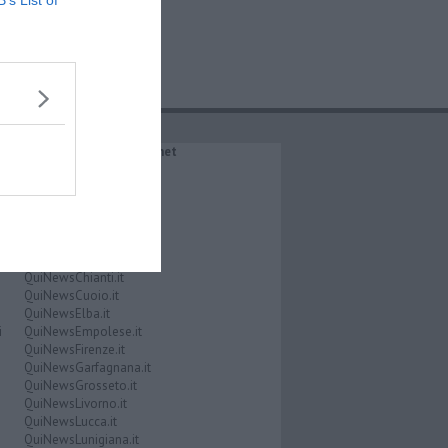
B’s List of
IL NETWORK QuiNews.net
QuiNewsAbetone.it
QuiNewsAmiata.it
QuiNewsAnimali.it
QuiNewsArezzo.it
QuiNewsCasentino.it
QuiNewsCecina.it
QuiNewsChianti.it
QuiNewsCuoio.it
QuiNewsElba.it
i
QuiNewsEmpolese.it
QuiNewsFirenze.it
QuiNewsGarfagnana.it
QuiNewsGrosseto.it
QuiNewsLivorno.it
QuiNewsLucca.it
QuiNewsLunigiana.it