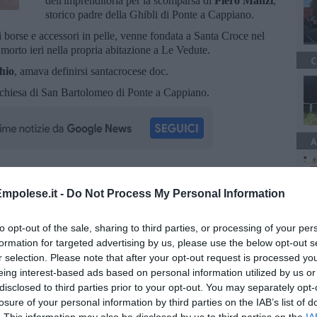
dell'imprenditoria per la scomparsa di
Piero Manzi
,
storico padre della Ghibli di Ponte a Cappiano.
i borse e accessori in pelle, venne fondata a Santa Croce nel
morto ieri nella propria abitazione a Le Vedute.
C
hio
, amava definirsi santacrocese doc.
a chiesa di San Bartolomeo di Ponte a Cappiano.
A
oscana iscriviti alla
Newsletter QUInews - ToscanaMedia.
mpolese.it -
Do Not Process My Personal Information
amente nella tua casella di posta.
to opt-out of the sale, sharing to third parties, or processing of your per
formation for targeted advertising by us, please use the below opt-out s
r selection. Please note that after your opt-out request is processed y
eing interest-based ads based on personal information utilized by us or
i Turbone
disclosed to third parties prior to your opt-out. You may separately opt-
losure of your personal information by third parties on the IAB’s list of