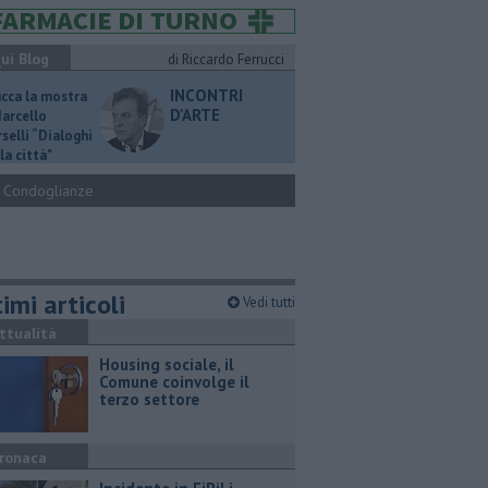
ui Blog
di Riccardo Ferrucci
INCONTRI
ucca la mostra
D'ARTE
Marcello
selli “Dialoghi
la città"
Condoglianze
imi articoli
Vedi tutti
ttualità
​Housing sociale, il
Comune coinvolge il
terzo settore
ronaca