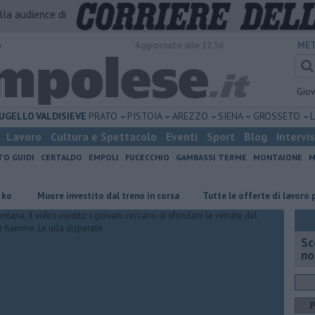
alla audience di
o
Aggiornato alle 12:56
MET
Gio
UGELLO
VALDISIEVE
PRATO
PISTOIA
AREZZO
SIENA
GROSSETO
Lavoro
Cultura e Spettacolo
Eventi
Sport
Blog
Intervi
TO GUIDI
CERTALDO
EMPOLI
FUCECCHIO
GAMBASSI TERME
MONTAIONE
M
Muore investito dal treno in corsa
​Tutte le offerte di lavoro per l'a
Sc
no