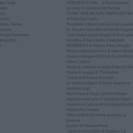
eto Guidi
VI PRESENTO I MIEI... di Dino Fiumalbi
taldo
Le stelle di Astrea di Edit Permay
oli
STORIE VISPE MA NON TROPPO DISTR
ecchio
di Dario Dal Canto
bassi Terme
Progettare il benessere di Erica Fiumalbi
taione
La Toscana della birra di Davide Cappan
telupo Fiorentino
Cose strane e posti assurdi di Blue Lam
tespertoli
Storielba di Alessandro Canestrelli
i
NEURONEWS di Alberto Arturo Vergani
Pensieri della domenica di Libero Ventur
Fauda e balagan di Alfredo De Girolam
Enrico Catassi
Storie di ordinaria umanità di Nicolò Ste
Parole in viaggio di Tito Barbini
Turbative di Franco Bonciani
Lo scrittore sfigato di Enrico Guerrini e
Gordiano Lupi
Raccontare di Gusto di Rubina Rovini
Legalità e non solo di Salvatore Calleri
Shalom La Cultura della Solidarietà di 
Andrea Pio Cristiani
VERSI-AMO di Chi mette al centro la
persona
Eureka! di Nausica Manzi
Tabasco senza filtro di Tabasco n.6