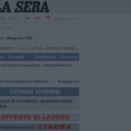
24°
37°
EO:
EMPOLI
QuiNews.net
vedì
06 Agosto 2026
LIVORNO
LUCCA
PISA
MASSA CARRARA
ste
Animali
Pubblicità
Contatti
ONTELUPO FIORENTINO
MONTESPERTOLI
rea Empolese-Valdelsa
​Housing sociale, il Comune coinvolge il terzo set
DOMANI AVVENNE
ossa di terremoto spaventa nella
tte