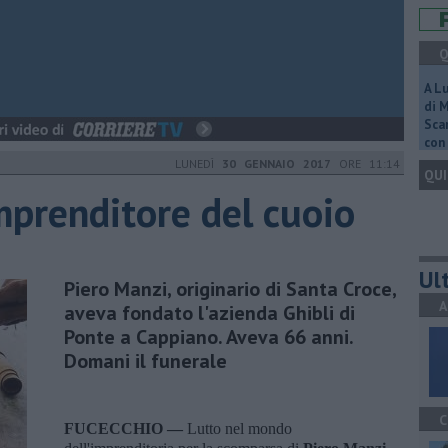
Q
A L
di 
Scar
con 
LUNEDÌ
30 GENNAIO 2017
ORE 11:14
QUI
mprenditore del cuoio
Ult
Piero Manzi, originario di Santa Croce,
A
aveva fondato l'azienda Ghibli di
Ponte a Cappiano. Aveva 66 anni.
Domani il funerale
C
FUCECCHIO —
Lutto nel mondo