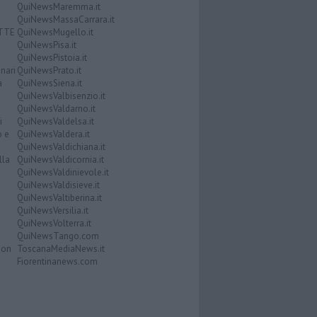
QuiNewsMaremma.it
QuiNewsMassaCarrara.it
ATTE
QuiNewsMugello.it
QuiNewsPisa.it
QuiNewsPistoia.it
nari
QuiNewsPrato.it
a
QuiNewsSiena.it
QuiNewsValbisenzio.it
QuiNewsValdarno.it
i
QuiNewsValdelsa.it
o e
QuiNewsValdera.it
QuiNewsValdichiana.it
lla
QuiNewsValdicornia.it
QuiNewsValdinievole.it
QuiNewsValdisieve.it
QuiNewsValtiberina.it
QuiNewsVersilia.it
QuiNewsVolterra.it
QuiNewsTango.com
Don
ToscanaMediaNews.it
Fiorentinanews.com