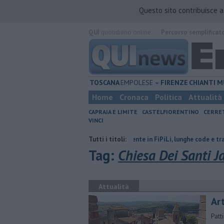
Questo sito contribuisce 
QUI
quotidiano online.
Percorso semplificat
TOSCANA
EMPOLESE
FIRENZE
CHIANTI
M
Home
Cronaca
Politica
Attualità
CAPRAIA E LIMITE
CASTELFIORENTINO
CERRE
VINCI
nvolge il terzo settore
Incidente in FiPiLi, lunghe code e traffico ko
Tutti i titoli:
Tag:
Chiesa Dei Santi J
Attualità
Art
Patt