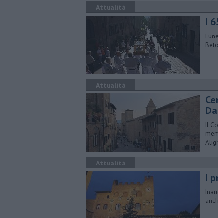
Attualità
​I 
Lune
Beto
Attualità
Ce
Da
Il C
memo
Aligh
Attualità
I p
Inau
anch