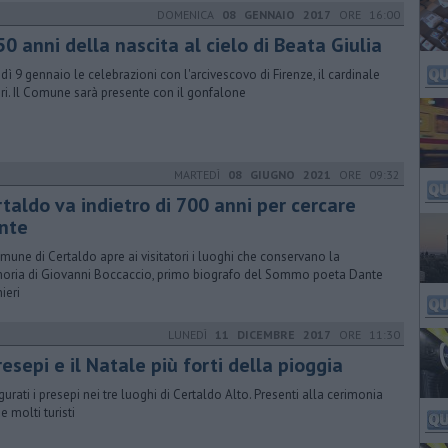
DOMENICA
08 GENNAIO 2017
ORE 16:00
650 anni della nascita al cielo di Beata Giulia
dì 9 gennaio le celebrazioni con l'arcivescovo di Firenze, il cardinale
ri. Il Comune sarà presente con il gonfalone
MARTEDÌ
08 GIUGNO 2021
ORE 09:32
rtaldo va indietro di 700 anni per cercare
nte
omune di Certaldo apre ai visitatori i luoghi che conservano la
ria di Giovanni Boccaccio, primo biografo del Sommo poeta Dante
ieri
LUNEDÌ
11 DICEMBRE 2017
ORE 11:30
resepi e il Natale più forti della pioggia
gurati i presepi nei tre luoghi di Certaldo Alto. Presenti alla cerimonia
e molti turisti