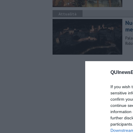
Attualità
Nu
me
Pala
Rido
QUInewsE
If you wish 
sensitive in
confirm you
continue se
information 
further disc
participants
Downstream 