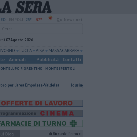
25°
37°
EO:
EMPOLI
QuiNews.net
rdì
07 Agosto 2026
LIVORNO
LUCCA
PISA
MASSA CARRARA
ste
Animali
Pubblicità
Contatti
ONTELUPO FIORENTINO
MONTESPERTOLI
area Empolese-Valdelsa
​Housing sociale, il Comune coinvolge il terzo set
ui Blog
di Riccardo Ferrucci