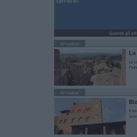
carriera»
Attualità
La 
Lo s
Paes
Attualità
Bl
Il b
scorc