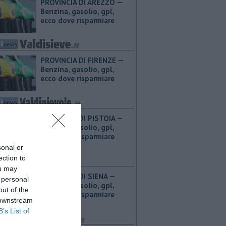
PROVINCIA DI AREZZO — ​
Benzina, gasolio, gpl,
ecco dove risparmiare
PROVINCIA DI FIRENZE — ​
Benzina, gasolio, gpl,
ecco dove risparmiare
PROVINCIA DI PISTOIA — ​
Benzina, gasolio, gpl,
ecco dove risparmiare
sonal or
ection to
ou may
PROVINCIA DI SIENA — ​
 personal
Benzina, gasolio, gpl,
out of the
ecco dove risparmiare
 downstream
B’s List of