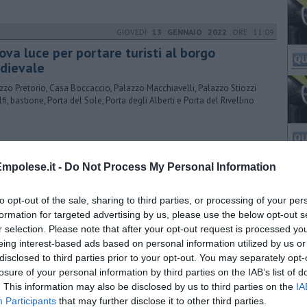
GIOVEDÌ
13 GENNAIO 2022
ORE 11:09
ova luce per portare turisti al borgo
dievale
zzo Pretorio, Casa Boccaccio, Palazzo Macchiavelli, Palazzo Stiozzi
lfi, bastione, Porta del Sole, Porta degli Alberti e Porta del Rivellino
mpolese.it -
Do Not Process My Personal Information
to opt-out of the sale, sharing to third parties, or processing of your per
formation for targeted advertising by us, please use the below opt-out s
r selection. Please note that after your opt-out request is processed y
eing interest-based ads based on personal information utilized by us or
disclosed to third parties prior to your opt-out. You may separately opt-
losure of your personal information by third parties on the IAB’s list of
. This information may also be disclosed by us to third parties on the
IA
Participants
that may further disclose it to other third parties.