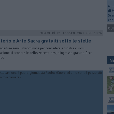
A L
di 
Scar
con 
QUI
MERCOLEDÌ
25 AGOSTO 2021
ORE 10:26
torio e Arte Sacra gratuiti sotto le stelle
aperture serali straordinarie per concedere a turisti e curiosi
casione di scoprire le bellezze certaldesi, a ingresso gratuito. Ecco
ndo
N