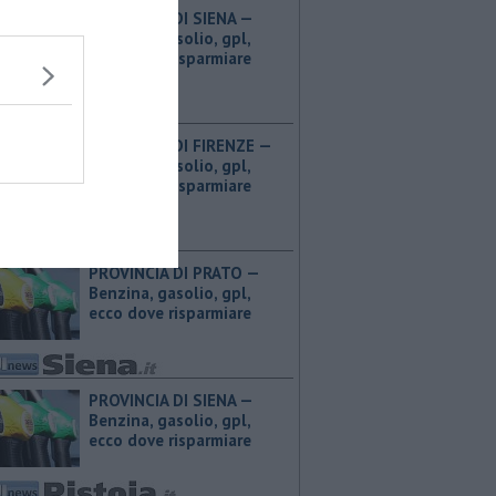
PROVINCIA DI SIENA — ​
Benzina, gasolio, gpl,
ecco dove risparmiare
PROVINCIA DI FIRENZE — ​
Benzina, gasolio, gpl,
ecco dove risparmiare
PROVINCIA DI PRATO — ​
Benzina, gasolio, gpl,
ecco dove risparmiare
PROVINCIA DI SIENA — ​
Benzina, gasolio, gpl,
ecco dove risparmiare