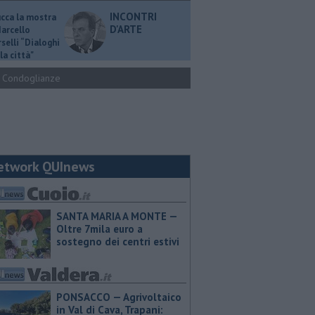
INCONTRI
ucca la mostra
D'ARTE
Marcello
selli “Dialoghi
la città"
Condoglianze
etwork QUInews
SANTA MARIA A MONTE —
Oltre 7mila euro a
sostegno dei centri estivi
PONSACCO — Agrivoltaico
in Val di Cava, Trapani: