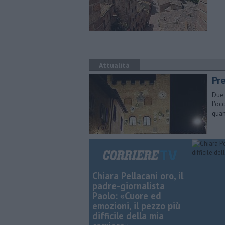
Attualità
Pre
Due 
l'oc
qua
Chiara Pellacani oro, il
padre-giornalista
Paolo: «Cuore ed
emozioni, il pezzo più
difficile della mia