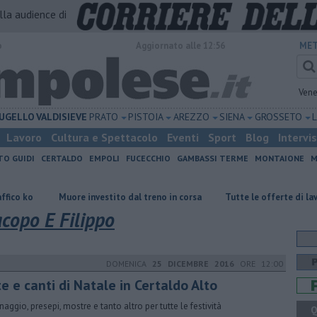
alla audience di
o
Aggiornato alle 12:56
MET
Vene
UGELLO
VALDISIEVE
PRATO
PISTOIA
AREZZO
SIENA
GROSSETO
Lavoro
Cultura e Spettacolo
Eventi
Sport
Blog
Intervi
TO GUIDI
CERTALDO
EMPOLI
FUCECCHIO
GAMBASSI TERME
MONTAIONE
M
Muore investito dal treno in corsa
​Tutte le offerte di lavoro per l'
acopo E Filippo
DOMENICA
25 DICEMBRE 2016
ORE 12:00
e e canti di Natale in Certaldo Alto
inaggio, presepi, mostre e tanto altro per tutte le festività
Q