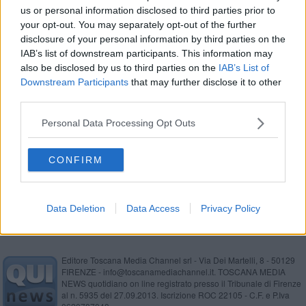
us or personal information disclosed to third parties prior to
​Bus extraurbani, nuovi capolinea e cambia tutto
your opt-out. You may separately opt-out of the further
disclosure of your personal information by third parties on the
Nuovi cantieri su Fipili, regionali e provinciali
IAB’s list of downstream participants. This information may
also be disclosed by us to third parties on the
IAB’s List of
Tutti i cantieri della Città metropolitana
Downstream Participants
that may further disclose it to other
third parties.
Prima neve sui passi della Città metropolitana
Personal Data Processing Opt Outs
In Toscana 165 alberi monumentali
CONFIRM
Festa degli alberi, metà Toscana coperta di bosco
Data Deletion
Data Access
Privacy Policy
Editore Toscana Media Channel srl - Via Dei Martelli, 8 - 50129
FIRENZE - info@toscanamediachannel.it. TOSCANA MEDIA
NEWS quotidiano on line registrato presso il Tribunale di Firenze
al n. 5935 del 27.09.2013. Iscrizione ROC 22105 - C.F. e P.Iva