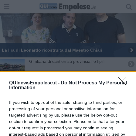
La lira di Leonardo ricostruita dal Maestro Chiari
Gimkana di cantieri su provinciali e fipili
Nuovi cantieri metropolitani da Fipili al Valdarno
QUInewsEmpolese.it -
Do Not Process My Personal
Information
Accessibilità a parchi e siti culturali, la Regione
stanzia 2 milioni
Carabinieri Forestali in festa a Vallombrosa
If you wish to opt-out of the sale, sharing to third parties, or
processing of your personal or sensitive information for
targeted advertising by us, please use the below opt-out
Cantieri metropolitani in corso, ecco dove sono
section to confirm your selection. Please note that after your
opt-out request is processed you may continue seeing
"Albero Falcone" e "Un albero per il futuro"
interest-based ads based on personal information utilized by