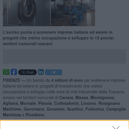
L'avviso punta a sostenere imprese italiane ed estere in
progetti che creino occupazione e sviluppo in 15 precisi
territori comunali toscani
FIRENZE —
Un bando da
4 milioni di euro
per sostenere imprese
italiane ed estere in progetti di investimento che creino
occupazione e sviluppo nelle aree di crisi industriale della Toscana,
ovvero nei territori comunali di
Carrara
,
Massa
,
Montignoso
,
Agliana
,
Montale
,
Pistoia
,
Collesalvetti
,
Livorno
,
Rosignano
Marittimo
,
Gavorrano
,
Grosseto
,
Scarlino
,
Follonica
,
Campiglia
Marittima
e
Piombino
.
L'avviso per nuovi
protocolli di insediamento per le aree di crisi
industriale toscane
si apre lunedì prossimo 9 Ottobre e le