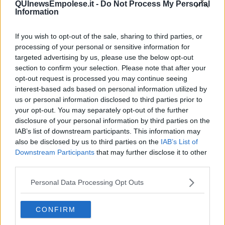
QUInewsEmpolese.it -
Do Not Process My Personal
domande potranno essere presentate attraverso il sito di Sviluppo
Information
Toscana, soggetto gestore.
If you wish to opt-out of the sale, sharing to third parties, or
processing of your personal or sensitive information for
targeted advertising by us, please use the below opt-out
"Obiettivo del bando - spiega una nota della Regione Toscana - è
section to confirm your selection. Please note that after your
dare sostegno agli
investimenti di Pmi e Grandi Imprese
opt-out request is processed you may continue seeing
attraverso la raccolta di manifestazioni di interesse per progetti di
interest-based ads based on personal information utilized by
investimento di imprese italiane ed estere e di imprese attive in
us or personal information disclosed to third parties prior to
Toscana".
your opt-out. You may separately opt-out of the further
I
soggetti ai quali è rivolto il bando
sono micro, piccole e medie
disclosure of your personal information by third parties on the
imprese, in forma singola o associata, e le grandi imprese. Tutte
IAB’s list of downstream participants. This information may
devono avere sede legale e/o unità locale in Toscana ed operare
also be disclosed by us to third parties on the
IAB’s List of
nei settori del manifatturiero e del turismo.
Downstream Participants
that may further disclose it to other
third parties.
I
territori interessati
, vale a dire i territori comunali di cui sopra,
sono quelli ricompresi nelle aree definite dalla carta degli aiuti a
Personal Data Processing Opt Outs
finalità regionale approvata dalla commissione europea che
possono godere delle esenzioni previste dall'articolo 107.3.c del
Tfue (Trattato sul funzionamento dell'Unione europea) e in cui
CONFIRM
insista anche la condizione di crisi industriale complessa e non