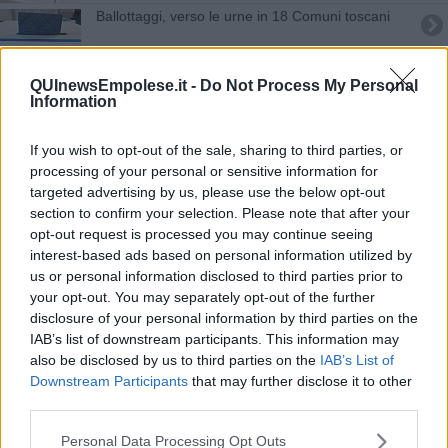
Ballottaggi, verso le urne in 18 Comuni toscani
Termosifoni, le date di accensione Comune per
Comune
QUInewsEmpolese.it -
Do Not Process My Personal
Information
Maltempo, Toscana in allerta arancione
#1MAGGIOALMUSEO, dove andare in Toscana
If you wish to opt-out of the sale, sharing to third parties, or
processing of your personal or sensitive information for
targeted advertising by us, please use the below opt-out
Rifiuti, tre impianti per rivoluzionare la Toscana
section to confirm your selection. Please note that after your
opt-out request is processed you may continue seeing
Alle fermate dei bus arrivano 1.013 paline
interest-based ads based on personal information utilized by
elettroniche
us or personal information disclosed to third parties prior to
Censimento 2022 allo sprint finale
your opt-out. You may separately opt-out of the further
disclosure of your personal information by third parties on the
Aprono le porte 120 dimore storiche toscane
IAB’s list of downstream participants. This information may
also be disclosed by us to third parties on the
IAB’s List of
Alluvione, dal Mimit 50 milioni per le aree colpite
Downstream Participants
that may further disclose it to other
third parties.
Finanziate nove nuove piste ciclabili
Personal Data Processing Opt Outs