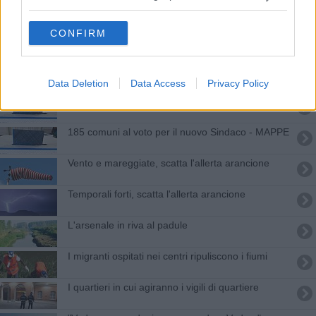
Catamarano si ribalta, due persone in mare
CONFIRM
Migranti e cittadini insieme per ripulire l'Arno
Cyberbullismo, a 62 Comuni fondi per
contrastarlo
Data Deletion
Data Access
Privacy Policy
Amministrative 2024, tutti i Comuni toscani al voto
185 comuni al voto per il nuovo Sindaco - MAPPE
Vento e mareggiate, scatta l'allerta arancione
Temporali forti, scatta l'allerta arancione
L'arsenale in riva al padule
I migranti ospitati nei centri ripuliscono i fiumi
I quartieri in cui agiranno i vigili di quartiere