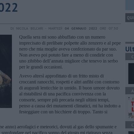
022
QUI
DI NICOLA BELCARI - MARTEDÌ
04 GENNAIO 2022
ORE 07:30
Quella sera mi sono abbuffato con un numero
imprecisato di prelibate polpette allo zenzero e al pepe
Ult
nero che mia moglie aveva confezionato da par suo.
Non avevo poi potuto fare a meno di condirle con
C
uno zibibbo dell’annata migliore che tenevo in serbo
per le grandi occasioni.
Avevo altresì approfittato di un fritto misto di
croccanti ranocchi, rospetti e altri anfibi con contorno
di augurali lenticchie in umido. Il buon umore dovuto
A
al ristabilirsi di una pacifica convivenza con la
consorte, sempre più precaria negli ultimi tempi,
penso a causa dei mutamenti climatici, mi ha indotto a
festeggiare con un bicchiere di troppo. Tanto si
C
e anno) aerofagici e meteorici, dovuti al gas dello spumante e
di sprofondare nel pacifico sonno del giusto mi rigiravo senza