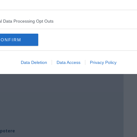
l Data Processing Opt Outs
CONFIRM
Data Deletion
Data Access
Privacy Policy
i potere