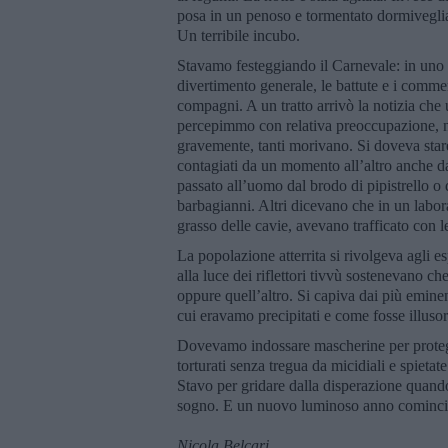
posa in un penoso e tormentato dormivegli
Un terribile incubo.
Stavamo festeggiando il Carnevale: in uno st
divertimento generale, le battute e i comme
compagni. A un tratto arrivò la notizia che u
percepimmo con relativa preoccupazione, n
gravemente, tanti morivano. Si doveva stare 
contagiati da un momento all’altro anche da c
passato all’uomo dal brodo di pipistrello o d
barbagianni. Altri dicevano che in un labora
grasso delle cavie, avevano trafficato con l
La popolazione atterrita si rivolgeva agli e
alla luce dei riflettori tivvù sostenevano ch
oppure quell’altro. Si capiva dai più eminen
cui eravamo precipitati e come fosse illusor
Dovevamo indossare mascherine per protegger
torturati senza tregua da micidiali e spietate
Stavo per gridare dalla disperazione quando
sogno. E un nuovo luminoso anno cominci
Nicola Belcari