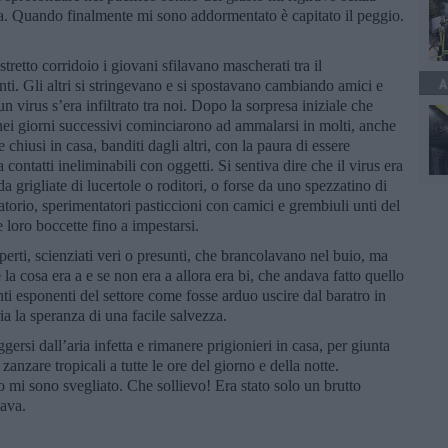
a. Quando finalmente mi sono addormentato è capitato il peggio.
retto corridoio i giovani sfilavano mascherati tra il
A
nti. Gli altri si stringevano e si spostavano cambiando amici e
n virus s’era infiltrato tra noi. Dopo la sorpresa iniziale che
ei giorni successivi cominciarono ad ammalarsi in molti, anche
chiusi in casa, banditi dagli altri, con la paura di essere
ontatti ineliminabili con oggetti. Si sentiva dire che il virus era
a grigliate di lucertole o roditori, o forse da uno spezzatino di
torio, sperimentatori pasticcioni con camici e grembiuli unti del
e loro boccette fino a impestarsi.
sperti, scienziati veri o presunti, che brancolavano nel buio, ma
e la cosa era a e se non era a allora era bi, che andava fatto quello
ti esponenti del settore come fosse arduo uscire dal baratro in
ia la speranza di una facile salvezza.
si dall’aria infetta e rimanere prigionieri in casa, per giunta
 zanzare tropicali a tutte le ore del giorno e della notte.
 mi sono svegliato. Che sollievo! Era stato solo un brutto
ava.