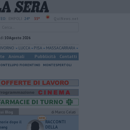
24°
35°
EO:
EMPOLI
QuiNews.net
edì
10 Agosto 2026
LIVORNO
LUCCA
PISA
MASSA CARRARA
ste
Animali
Pubblicità
Contatti
ONTELUPO FIORENTINO
MONTESPERTOLI
ui Blog
di Marco Celati
RACCONTI
orie dopo il
DELLA
 bang