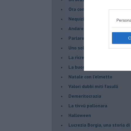
Ora come allora
Nequizia
Persona
Andare oltre lo specchio
Parlare con la televisione
Uno solo al comando?
La ricreazione è finita
La buona notizia
Natale con l'elmetto
Valori dubbi miti fasulli
Demeritocrazia
La tivvù pallonara
Halloween
​Lucrezia Borgia, una storia d