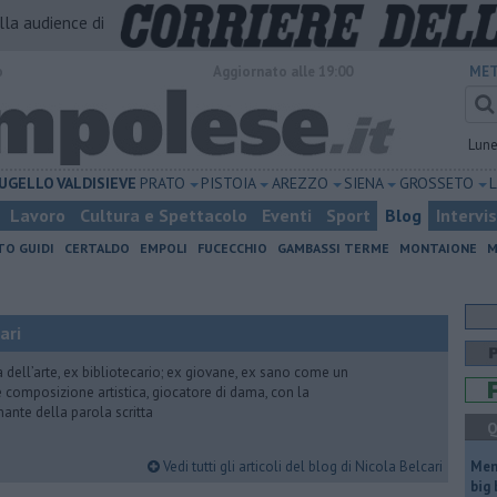
alla audience di
o
Aggiornato alle 19:00
MET
Lun
UGELLO
VALDISIEVE
PRATO
PISTOIA
AREZZO
SIENA
GROSSETO
Lavoro
Cultura e Spettacolo
Eventi
Sport
Blog
Intervi
TO GUIDI
CERTALDO
EMPOLI
FUCECCHIO
GAMBASSI TERME
MONTAIONE
M
ari
ria dell’arte, ex bibliotecario; ex giovane, ex sano come un
 e composizione artistica, giocatore di dama, con la
mante della parola scritta
Q
Vedi tutti gli articoli del blog di Nicola Belcari
Mem
big