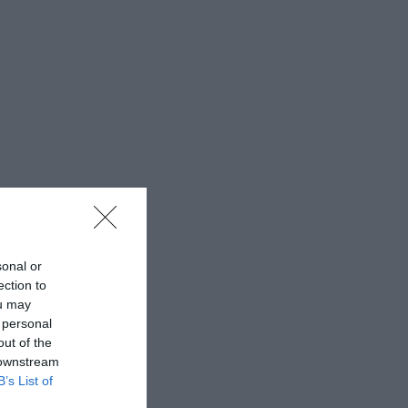
sonal or
ection to
ou may
 personal
out of the
 downstream
B’s List of