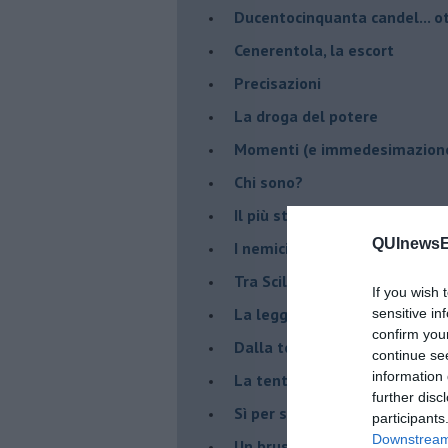
Ducentocinquanta candel... ot
Cenerentola, la escort
Precisazioni
La droga del potere
Momenti (e immedesimazion
Chi sono?
Il più stupido dei mondi possib
QUInewsE
I nemici della verità
Tra Scilla e Cariddi
If you wish 
La legge del più forte
sensitive in
confirm you
Dalla terra alla luna
continue se
information 
La tentazione
further disc
​Sì per sempre? O no al mom
participants
Downstream 
Un brusco risveglio