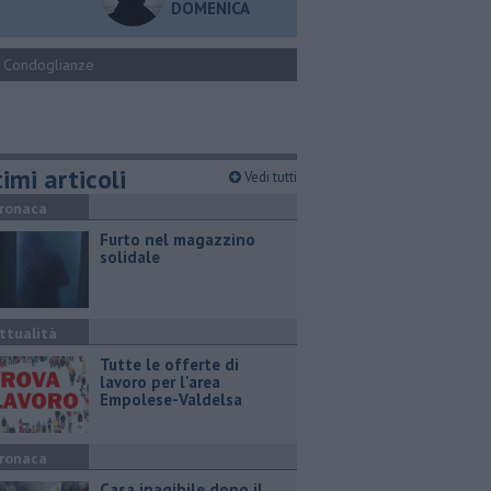
DOMENICA
Condoglianze
imi articoli
Vedi tutti
ronaca
Furto nel magazzino
solidale
ttualità
​Tutte le offerte di
lavoro per l'area
Empolese-Valdelsa
ronaca
Casa inagibile dopo il