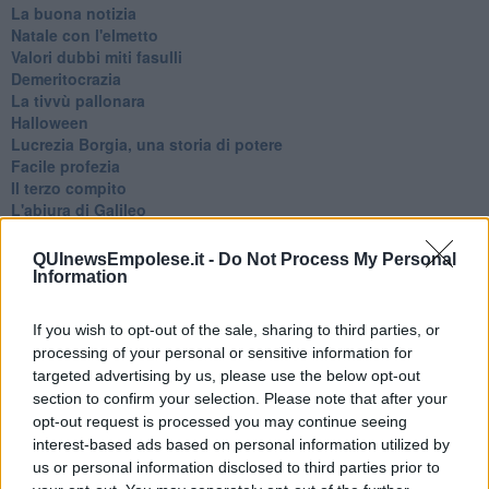
La buona notizia
Natale con l'elmetto
Valori dubbi miti fasulli
Demeritocrazia
La tivvù pallonara
Halloween
​Lucrezia Borgia, una storia di potere
Facile profezia
Il terzo compito
L'abiura di Galileo
Fu vera gloria?
La guerricciola delle due rose
QUInewsEmpolese.it -
Do Not Process My Personal
La truffa all'anziano
Information
Alla fermata dell'autobus
La repressione sessuale per sentito dire
If you wish to opt-out of the sale, sharing to third parties, or
Diseducazione televisiva e inerzia della politica
processing of your personal or sensitive information for
Foto storica
targeted advertising by us, please use the below opt-out
Esequie solenni
section to confirm your selection. Please note that after your
Nostalgia del sangue blu
opt-out request is processed you may continue seeing
Teste calde
interest-based ads based on personal information utilized by
Non avere e non essere
us or personal information disclosed to third parties prior to
Armiamoci e... avviatevi