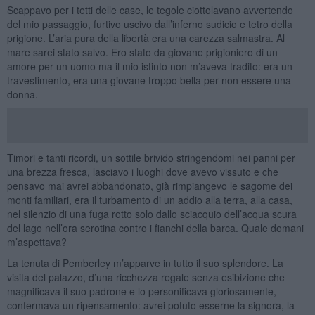
Scappavo per i tetti delle case, le tegole ciottolavano avvertendo
del mio passaggio, furtivo uscivo dall’inferno sudicio e tetro della
prigione. L’aria pura della libertà era una carezza salmastra. Al
mare sarei stato salvo. Ero stato da giovane prigioniero di un
amore per un uomo ma il mio istinto non m’aveva tradito: era un
travestimento, era una giovane troppo bella per non essere una
donna.
Timori e tanti ricordi, un sottile brivido stringendomi nei panni per
una brezza fresca, lasciavo i luoghi dove avevo vissuto e che
pensavo mai avrei abbandonato, già rimpiangevo le sagome dei
monti familiari, era il turbamento di un addio alla terra, alla casa,
nel silenzio di una fuga rotto solo dallo sciacquio dell’acqua scura
del lago nell’ora serotina contro i fianchi della barca. Quale domani
m’aspettava?
La tenuta di Pemberley m’apparve in tutto il suo splendore. La
visita del palazzo, d’una ricchezza regale senza esibizione che
magnificava il suo padrone e lo personificava gloriosamente,
confermava un ripensamento: avrei potuto esserne la signora, la