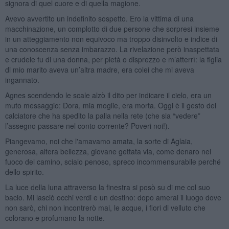
signora di quel cuore e di quella magione.
Avevo avvertito un indefinito sospetto. Ero la vittima di una
macchinazione, un complotto di due persone che sorpresi insieme
in un atteggiamento non equivoco ma troppo disinvolto e indice di
una conoscenza senza imbarazzo. La rivelazione però inaspettata
e crudele fu di una donna, per pietà o disprezzo e m’atterrì: la figlia
di mio marito aveva un’altra madre, era colei che mi aveva
ingannato.
Agnes scendendo le scale alzò il dito per indicare il cielo, era un
muto messaggio: Dora, mia moglie, era morta. Oggi è il gesto del
calciatore che ha spedito la palla nella rete (che sia “vedere”
l’assegno passare nel conto corrente? Poveri noi!).
Piangevamo, noi che l'amavamo amata, la sorte di Aglaia,
generosa, altera bellezza, giovane gettata via, come denaro nel
fuoco del camino, scialo penoso, spreco incommensurabile perché
dello spirito.
La luce della luna attraverso la finestra si posò su di me col suo
bacio. Mi lasciò occhi verdi e un destino: dopo amerai il luogo dove
non sarò, chi non incontrerò mai, le acque, i fiori di velluto che
colorano e profumano la notte.