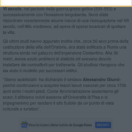
La villa di Limite sull'Arno
fu abbandonata nella prima metà del
VI secolo
, nel periodo della guerra greco-gotica (535-553) e
successivamente con l'invasione longobarda. Sono state
riscontrate recentemente alcune tracce di una rioccupazione nel VII
secolo, nell'Alto medioevo, ad opera di operai incaricati di spoliare
la villa.
Gli ultimi studi hanno appurato inoltre che, circa 50 anni prima della
costruzione della villa dell'Oratorio, era stata edificata a Roma una
struttura simile nel palazzo dell'imperatore Costantino. Alta 30
metri, aveva avuto problemi di staticità ed avevano dovuto
installare dei contrafforti per trattenerla. Gli studiosi ritengono che
sia stato il modello per successivi edifici.
“Siamo soddisfatti- ha dichiarato il sindaco
Alessandro Giunti-
poiché continuiamo a scoprire tesori tenuti nascosti per circa 1700
anni sotto i nostri piedi. Come Amministrazione sosteniamo gli
scavi, li abbiamo voluti assieme all'Università di Pisa e ci
impegneremo per rendere il sito fruibile da un punto di vista
culturale e turistico”.