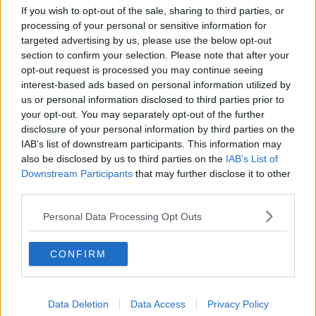
turismo locale e nel sistema museale della zona. E' una struttura
If you wish to opt-out of the sale, sharing to third parties, or
eccezionale e occorre investirci”.
processing of your personal or sensitive information for
targeted advertising by us, please use the below opt-out
Il complesso è appartenuto a Vettio Agorio Pretestato,
governatore
section to confirm your selection. Please note that after your
della Tuscia
e dell'Umbria nel periodo precedente al 362 dodo
opt-out request is processed you may continue seeing
Cristo. e prefetto dell'Urbe fino al 384, anno della sua morte, poco
interest-based ads based on personal information utilized by
prima di diventare console. Pretestato era uno degli ultimi strenui
us or personal information disclosed to third parties prior to
difensori della religiosità pagana, in un momento in cui il
your opt-out. You may separately opt-out of the further
cristianesimo,
dopo l'Editto dell'imperatore Costantino
del 313
disclosure of your personal information by third parties on the
dopo Cristo, stava prendendo campo tra la popolazione romana.
IAB’s list of downstream participants. This information may
Probabilmente, la struttura esagonale centrale e le sale circostanti
also be disclosed by us to third parties on the
IAB’s List of
di un'altezza di 15 metri circa e diametro di 30,
decorate con
Downstream Participants
that may further disclose it to other
mosaici fino all'abside
del salone centrale in cui troviamo la
third parties.
scena di caccia al cinghiale che allude a un'attività dell'otium del
dominus della villa, serviva da residenza di campagna lungo il
Personal Data Processing Opt Outs
tragitto per Firenze, dove Pretestato arrivava risalendo il fiume
Arno dopo esser approdato sulla costa.
CONFIRM
“A dimostrazione dell'importanza di questo nobile romano-
aggiunge Cantini-il filosofo Macrobio, vissuto all'inizio del V secolo
dopo Cristo, ha definito il periodo antecedente
saeculum
praetextati
, vale a dire il secolo di Pretestato”.
Data Deletion
Data Access
Privacy Policy