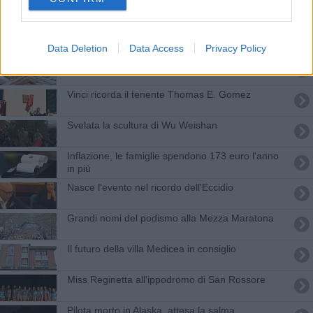
Cena e spettacoli nei luoghi dell'Eccidio
Un po' di Brasile a Cerreto, una bella esperienza
Data Deletion
Data Access
Privacy Policy
Vende online ma non consegna mai la merce
Vinci ricorda il tenente Thomas E. Gomez
Svelata la scultura di Wu Weishan
Inflazione, le famiglie spendono 173 euro l'anno
in più
Nasce l'evento nel ricordo dell'Eccidio
Grandi nomi del podismo alla Mezza Maratona
Il futuro della villa Medicea in consiglio
Miss Reginetta all'ippodromo di San Rossore
Pilota morto in Alaska, attesa la salma