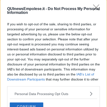
La comunità senegalese in festa
QUInewsEmpolese.it -
Do Not Process My Personal
Information
La Valdelsa e la Moldavia ora sono più vicine
I primi quarant'anni del Movimento Shalom
If you wish to opt-out of the sale, sharing to third parties, or
processing of your personal or sensitive information for
In viaggio solidale dagli amici di Puhoi
targeted advertising by us, please use the below opt-out
section to confirm your selection. Please note that after your
opt-out request is processed you may continue seeing
Luce e gas, cucina stanza regina dei consumi
interest-based ads based on personal information utilized by
us or personal information disclosed to third parties prior to
Eccidio del Padule, il ricordo delle 174 vittime
your opt-out. You may separately opt-out of the further
disclosure of your personal information by third parties on the
Qualità della vita, la Toscana perde terreno
IAB’s list of downstream participants. This information may
also be disclosed by us to third parties on the
IAB’s List of
Tempi digitali, davanti agli schermi anche bimbi
Downstream Participants
that may further disclose it to other
piccolissimi
third parties.
Turismo, battuta d'arresto per l'ospitalità rurale
Personal Data Processing Opt Outs
Villa romana e Montereggi, ripresi gli scavi
CONFIRM