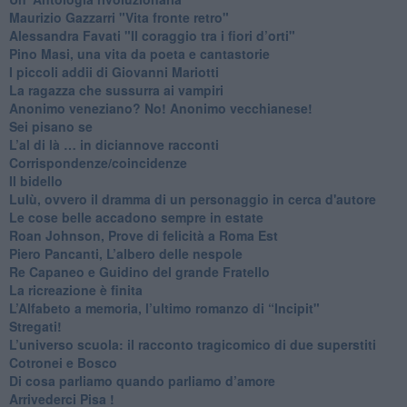
​Maurizio Gazzarri "Vita fronte retro"
​Alessandra Favati "Il coraggio tra i fiori d’orti"
​Pino Masi, una vita da poeta e cantastorie
​I piccoli addii di Giovanni Mariotti
​La ragazza che sussurra ai vampiri
​Anonimo veneziano? No! Anonimo vecchianese!
​Sei pisano se
​L’al di là … in diciannove racconti
Corrispondenze/coincidenze
Il bidello
Lulù, ovvero il dramma di un personaggio in cerca d'autore
Le cose belle accadono sempre in estate
Roan Johnson, Prove di felicità a Roma Est
Piero Pancanti, L’albero delle nespole
Re Capaneo e Guidino del grande Fratello
La ricreazione è finita
​L’Alfabeto a memoria, l’ultimo romanzo di “Incipit"
​Stregati!
L’universo scuola: il racconto tragicomico di due superstiti
Cotronei e Bosco
Di cosa parliamo quando parliamo d’amore
Arrivederci Pisa !