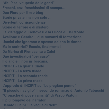
​“Ahi Pisa, vituperio de le genti”
Freschi, anzi freschissimi di stampa…
​Due Piero per il mio blog
​Storie private, ma non solo …
Divertenti corrispondenze
Storie di terrore e di mistero
La Viareggio di Genovesi e la Lucca di Del Monte
Avallone e Casaltoli, due romanzi di formazione
​Uomini che ignorano e spesso odiano le donne
Ma le scrittrici? Eccole, finalmente!
Da Marina di Pietrasanta a Calci
​Due investigatori “per caso”
​Il giallo e il noir in Toscana.
INCIPIT - La quarta triade
INCIPIT - La terza triade
INCIPIT - La seconda triade
INCIPIT - La prima triade
L’approdo di INCIPIT su “Le pregiate penne”
​"Il piccolo naviglio" il secondo romanzo di Antonio Tabucchi
​"Cronache di poveri amanti" di Vasco Pratolini
​Il più longevo dei narratori
Renato Fucini "Le veglie di Neri"