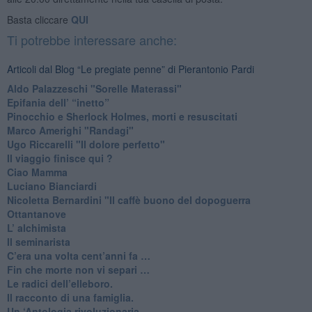
Basta cliccare
QUI
Ti potrebbe interessare anche:
Articoli dal Blog “Le pregiate penne” di Pierantonio Pardi
​Aldo Palazzeschi "Sorelle Materassi"
​Epifania dell’ “inetto”
Pinocchio e Sherlock Holmes, morti e resuscitati
​Marco Amerighi "Randagi"
Ugo Riccarelli "Il dolore perfetto"
​Il viaggio finisce qui ?
​Ciao Mamma
​Luciano Bianciardi
​Nicoletta Bernardini "Il caffè buono del dopoguerra
​Ottantanove
​L’ alchimista
Il seminarista
​C’era una volta cent’anni fa …
​Fin che morte non vi separi …
​Le radici dell’elleboro.
​Il racconto di una famiglia.
Un ‘Antologia rivoluzionaria