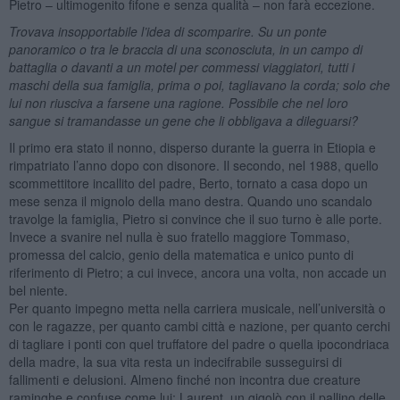
Pietro – ultimogenito fifone e senza qualità – non farà eccezione.
Trovava insopportabile l’idea di scomparire. Su un ponte
panoramico o tra le braccia di una sconosciuta, in un campo di
battaglia o davanti a un motel per commessi viaggiatori, tutti i
maschi della sua famiglia, prima o poi, tagliavano la corda; solo che
lui non riusciva a farsene una ragione. Possibile che nel loro
sangue si tramandasse un gene che li obbligava a dileguarsi?
Il primo era stato il nonno, disperso durante la guerra in Etiopia e
rimpatriato l’anno dopo con disonore. Il secondo, nel 1988, quello
scommettitore incallito del padre, Berto, tornato a casa dopo un
mese senza il mignolo della mano destra. Quando uno scandalo
travolge la famiglia, Pietro si convince che il suo turno è alle porte.
Invece a svanire nel nulla è suo fratello maggiore Tommaso,
promessa del calcio, genio della matematica e unico punto di
riferimento di Pietro; a cui invece, ancora una volta, non accade un
bel niente.
Per quanto impegno metta nella carriera musicale, nell’università o
con le ragazze, per quanto cambi città e nazione, per quanto cerchi
di tagliare i ponti con quel truffatore del padre o quella ipocondriaca
della madre, la sua vita resta un indecifrabile susseguirsi di
fallimenti e delusioni. Almeno finché non incontra due creature
raminghe e confuse come lui: Laurent, un gigolò con il pallino delle