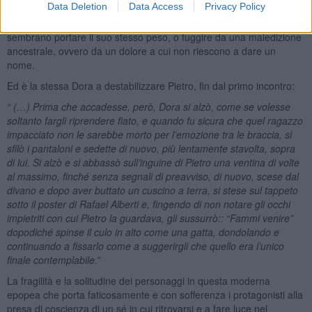
Data Deletion
Data Access
Privacy Policy
di una delusione lo bloccherà per lungo tempo dal cercare la sua
salvezza nell’amore, anche perché tutti i nuovi amici intorno a sé
sembrano portare il suo stesso peso, o fuggire da una maledizione
ancestrale, ovvero da un dolore a cui non riescono a dare un
nome.
Ed è la stessa Dora a destabilizzare Pietro, fin dal primo incontro:
“ (…) Prima che accadesse, però, Dora si alzò, come se volesse
soltanto fargli riprendere fiato, e quando fu sicura che quel ragazzo
impacciato non le sarebbe morto per l’emozione tra le braccia, si
sfilò i pantaloni e sedette di nuovo, più lentamente stavolta, sopra
di lui. Si alzò e si abbassò sull’inguine di Pietro una ventina di volte
al massimo, finché senza segnali di preavviso, di nuovo, scese dal
divano e dopo aver buttato un cuscino a terra, si stese sul tappeto
sotto il poster di Rafael Alberti e, fingendo di non notare gli occhi
impietriti con cui Pietro la guardava, gli sussurrò:: “Fammi venire”
dopodiché spinse il culo in alto come una gatta, dondolando e
continuando a fissarlo come a suggerirgli che quello era l’unico
finale contemplabile.”
La fragilità e la solitudine dei personaggi in questa moderna
epopea che porta faticosamente e con sofferenza i protagonisti alla
presa di coscienza di un sé in cui ritrovarsi e a fare luce nel