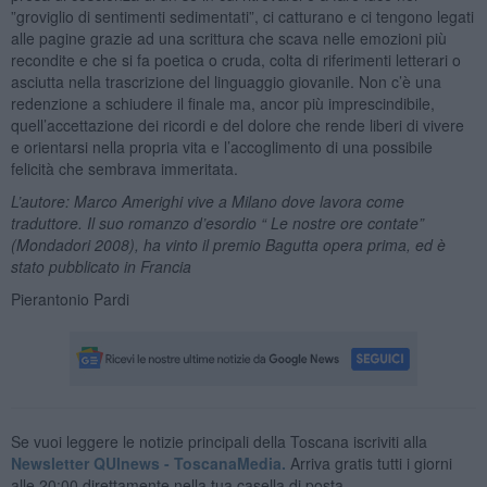
”groviglio di sentimenti sedimentati”, ci catturano e ci tengono legati
alle pagine grazie ad una scrittura che scava nelle emozioni più
recondite e che si fa poetica o cruda, colta di riferimenti letterari o
asciutta nella trascrizione del linguaggio giovanile. Non c’è una
redenzione a schiudere il finale ma, ancor più imprescindibile,
quell’accettazione dei ricordi e del dolore che rende liberi di vivere
e orientarsi nella propria vita e l’accoglimento di una possibile
felicità che sembrava immeritata.
L’autore: Marco Amerighi vive a Milano dove lavora come
traduttore. Il suo romanzo d’esordio “ Le nostre ore contate”
(Mondadori 2008), ha vinto il premio Bagutta opera prima, ed è
stato pubblicato in Francia
Pierantonio Pardi
Se vuoi leggere le notizie principali della Toscana iscriviti alla
Newsletter QUInews - ToscanaMedia.
Arriva gratis tutti i giorni
alle 20:00 direttamente nella tua casella di posta.