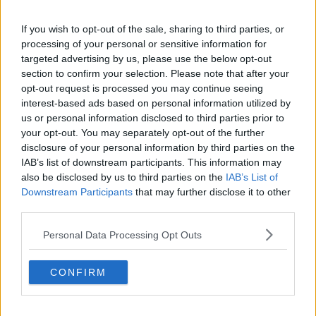
le sue inquietudini, si stagliano infatti figure indimenticabili, nate
dalla casualità di incontri, che come lui si muovono, come randagi,
If you wish to opt-out of the sale, sharing to third parties, or
in un vuoto di senso.
processing of your personal or sensitive information for
Il sentirsi “fuori luogo sempre” ed un indefinito senso di colpa si
targeted advertising by us, please use the below opt-out
fanno eco e uniscono gli amici, ma anche le comparse e i
section to confirm your selection. Please note that after your
personaggi minori, che nella scrittura, a tratti tragica e a tratti
opt-out request is processed you may continue seeing
esilarante, ci portano con sé nel loro malessere esistenziale, che ci
interest-based ads based on personal information utilized by
accorgiamo non essere poi tanto diverso da quello delle
us or personal information disclosed to third parties prior to
generazioni del passato, ma che prende solo nomi differenti.”
your opt-out. You may separately opt-out of the further
La solitudine forzatamente ricercata, nata dal senso di
disclosure of your personal information by third parties on the
inadeguatezza, di incapacità di adattamento, di vergogna per le
IAB’s list of downstream participants. This information may
vicissitudini familiari diventa, in Pietro, “talento di restare immobili”,
also be disclosed by us to third parties on the
IAB’s List of
nel vano tentativo di tenere lontane le delusioni e i fallimenti
Downstream Participants
that may further disclose it to other
mettendo al centro della sua esistenza una strofa di una canzone
third parties.
che gli risuona nella mente con la voce materna: “vivere al buio per
smaltire un dolore”. Anche nei passi della sua vita da studente
Personal Data Processing Opt Outs
universitario che lo porterà a lasciare per mesi la sua città natale,
Pisa, per Madrid, nell’apparente movimento dei viaggi, nelle nuove
CONFIRM
amicizie, la sua immobilità, anche sentimentale, non lo
abbandonerà.
Nell’incontro con Dora, ”la ragazza che fa tremare l’aria”, la paura