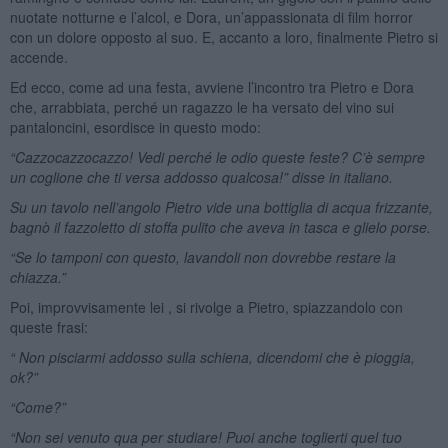
nuotate notturne e l’alcol, e Dora, un’appassionata di film horror
con un dolore opposto al suo. E, accanto a loro, finalmente Pietro si
accende.
Ed ecco, come ad una festa, avviene l’incontro tra Pietro e Dora
che, arrabbiata, perché un ragazzo le ha versato del vino sui
pantaloncini, esordisce in questo modo:
“Cazzocazzocazzo! Vedi perché le odio queste feste? C’è sempre
un coglione che ti versa addosso qualcosa!” disse in italiano.
Su un tavolo nell’angolo Pietro vide una bottiglia di acqua frizzante,
bagnò il fazzoletto di stoffa pulito che aveva in tasca e glielo porse.
“Se lo tamponi con questo, lavandoli non dovrebbe restare la
chiazza.”
Poi, improvvisamente lei , si rivolge a Pietro, spiazzandolo con
queste frasi:
“ Non pisciarmi addosso sulla schiena, dicendomi che è pioggia,
ok?”
“Come?”
“Non sei venuto qua per studiare! Puoi anche toglierti quel tuo