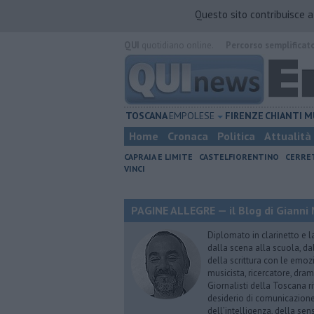
Questo sito contribuisce 
QUI
quotidiano online.
Percorso semplificat
TOSCANA
EMPOLESE
FIRENZE
CHIANTI
M
Home
Cronaca
Politica
Attualità
CAPRAIA E LIMITE
CASTELFIORENTINO
CERRE
VINCI
PAGINE ALLEGRE — il Blog di Gianni 
Diplomato in clarinetto e l
dalla scena alla scuola, da
della scrittura con le emozi
musicista, ricercatore, dram
Giornalisti della Toscana r
desiderio di comunicazione i
dell’intelligenza, della sens