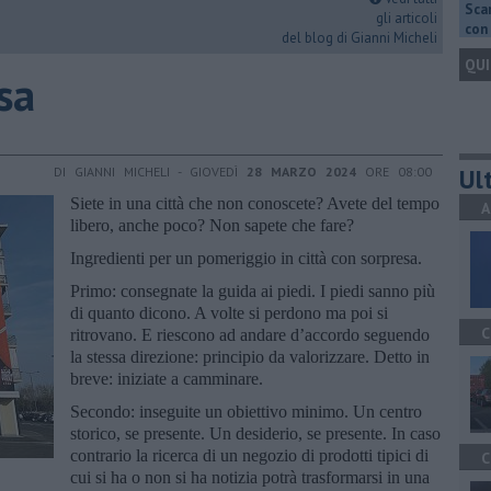
Scar
gli articoli
con 
del blog di Gianni Micheli
QUI
sa
Ult
DI GIANNI MICHELI - GIOVEDÌ
28 MARZO 2024
ORE 08:00
Siete in una città che non conoscete? Avete del tempo
A
libero, anche poco? Non sapete che fare?
Ingredienti per un pomeriggio in città con sorpresa.
Primo: consegnate la guida ai piedi. I piedi sanno più
di quanto dicono. A volte si perdono ma poi si
C
ritrovano. E riescono ad andare d’accordo seguendo
la stessa direzione: principio da valorizzare. Detto in
breve: iniziate a camminare.
Secondo: inseguite un obiettivo minimo. Un centro
storico, se presente. Un desiderio, se presente. In caso
contrario la ricerca di un negozio di prodotti tipici di
C
cui si ha o non si ha notizia potrà trasformarsi in una