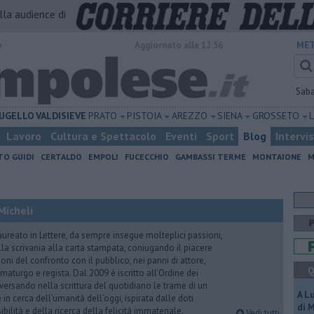
alla audience di
o
Aggiornato alle 12:56
MET
Sab
UGELLO
VALDISIEVE
PRATO
PISTOIA
AREZZO
SIENA
GROSSETO
Lavoro
Cultura e Spettacolo
Eventi
Sport
Blog
Intervi
TO GUIDI
CERTALDO
EMPOLI
FUCECCHIO
GAMBASSI TERME
MONTAIONE
M
Micheli
aureato in Lettere, da sempre insegue molteplici passioni,
lla scrivania alla carta stampata, coniugando il piacere
oni del confronto con il pubblico, nei panni di attore,
Q
maturgo e regista. Dal 2009 è iscritto all’Ordine dei
iversando nella scrittura del quotidiano le trame di un
A L
n cerca dell’umanità dell’oggi, ispirata dalle doti
di 
ibilità e della ricerca della felicità immateriale.
Vedi tutti