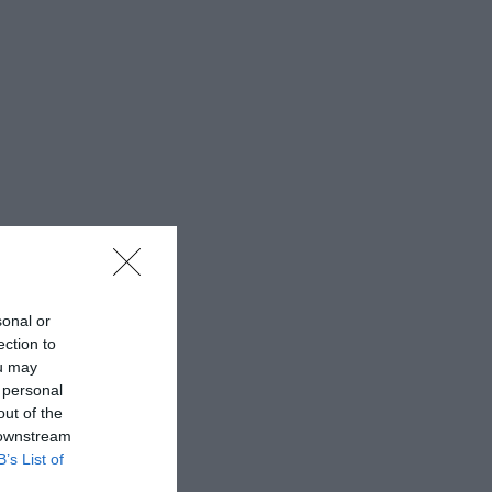
sonal or
ection to
ou may
 personal
out of the
 downstream
B’s List of