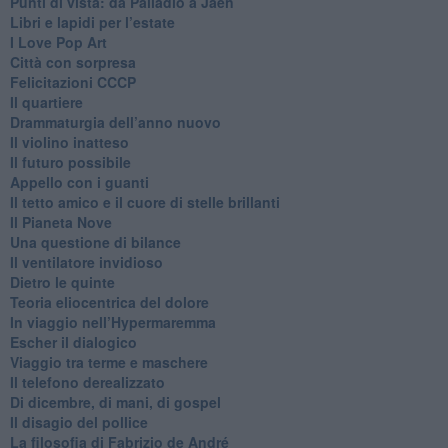
Punti di vista: da Palladio a Jaén
​Libri e lapidi per l’estate
​I Love Pop Art
Città con sorpresa
Felicitazioni CCCP
​Il quartiere
​Drammaturgia dell’anno nuovo
​Il violino inatteso
​Il futuro possibile
​Appello con i guanti
​Il tetto amico e il cuore di stelle brillanti
​Il Pianeta Nove
​Una questione di bilance
​Il ventilatore invidioso
​Dietro le quinte
​Teoria eliocentrica del dolore
In viaggio nell’Hypermaremma
​Escher il dialogico
​Viaggio tra terme e maschere
Il telefono derealizzato
​Di dicembre, di mani, di gospel
​Il disagio del pollice
​La filosofia di Fabrizio de André