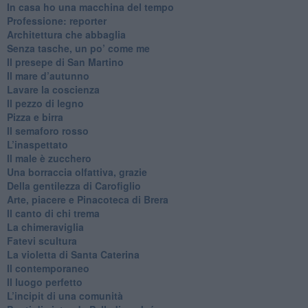
​In casa ho una macchina del tempo
Professione: reporter
Architettura che abbaglia
​Senza tasche, un po’ come me
​Il presepe di San Martino
​Il mare d’autunno
​Lavare la coscienza
​Il pezzo di legno
​Pizza e birra
​Il semaforo rosso
​L’inaspettato
​Il male è zucchero
​Una borraccia olfattiva, grazie
​Della gentilezza di Carofiglio
Arte, piacere e Pinacoteca di Brera
​Il canto di chi trema
La chimeraviglia
​Fatevi scultura
​La violetta di Santa Caterina
​Il contemporaneo
​Il luogo perfetto
​L’incipit di una comunità