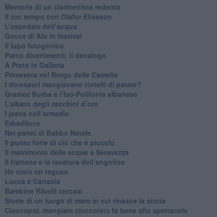
Memorie di un clarinettista redento
​Il tuo tempo con Olafur Eliasson
​L’ospedale dell’acqua
​Gocce di Afa in festival
​Il lupo fotogenico
​Parco divertimenti: il decalogo
​A Prato in Galleria
​Primavera nel Borgo delle Camelie
I dinosauri mangiavano tortelli di patate?
​Gramoz Burba e l’Iso-Polifonia albanese
L’albero degli zecchini d’oro
​I jeans nell’armadio
Erbadiluce
Nei panni di Babbo Natale
​Il punto forte di ciò che è piccolo
​Il matrimonio delle acque a Seravezza
​Il frattone e la rasatura dell’angolino
​Ho visto un reguso
Lucca e Cartasia
Bambine Ribelli cercasi
Storie di un luogo di mare in cui rinasce la storia
Cioccopoi, mangiare cioccolato fa bene allo spettacolo