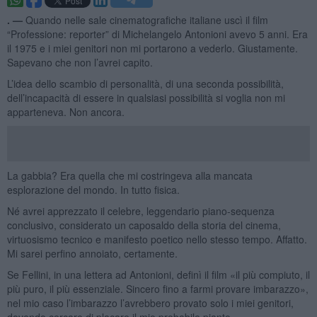
. —
Quando nelle sale cinematografiche italiane uscì il film
“Professione: reporter” di Michelangelo Antonioni avevo 5 anni. Era
il 1975 e i miei genitori non mi portarono a vederlo. Giustamente.
Sapevano che non l’avrei capito.
L’idea dello scambio di personalità, di una seconda possibilità,
dell’incapacità di essere in qualsiasi possibilità si voglia non mi
apparteneva. Non ancora.
La gabbia? Era quella che mi costringeva alla mancata
esplorazione del mondo. In tutto fisica.
Né avrei apprezzato il celebre, leggendario piano-sequenza
conclusivo, considerato un caposaldo della storia del cinema,
virtuosismo tecnico e manifesto poetico nello stesso tempo. Affatto.
Mi sarei perfino annoiato, certamente.
Se Fellini, in una lettera ad Antonioni, definì il film «il più compiuto, il
più puro, il più essenziale. Sincero fino a farmi provare imbarazzo»,
nel mio caso l’imbarazzo l’avrebbero provato solo i miei genitori,
dovendo cercare di placare il mio probabile pianto.