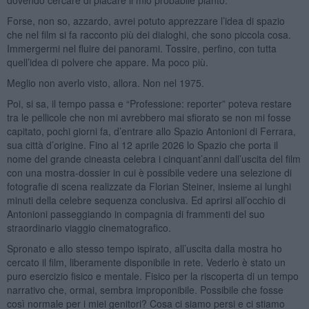
Forse, non so, azzardo, avrei potuto apprezzare l’idea di spazio
che nel film si fa racconto più dei dialoghi, che sono piccola cosa.
Immergermi nel fluire dei panorami. Tossire, perfino, con tutta
quell’idea di polvere che appare. Ma poco più.
Meglio non averlo visto, allora. Non nel 1975.
Poi, si sa, il tempo passa e “Professione: reporter” poteva restare
tra le pellicole che non mi avrebbero mai sfiorato se non mi fosse
capitato, pochi giorni fa, d’entrare allo Spazio Antonioni di Ferrara,
sua città d’origine. Fino al 12 aprile 2026 lo Spazio che porta il
nome del grande cineasta celebra i cinquant’anni dall’uscita del film
con una mostra-dossier in cui è possibile vedere una selezione di
fotografie di scena realizzate da Florian Steiner, insieme ai lunghi
minuti della celebre sequenza conclusiva. Ed aprirsi all’occhio di
Antonioni passeggiando in compagnia di frammenti del suo
straordinario viaggio cinematografico.
Spronato e allo stesso tempo ispirato, all’uscita dalla mostra ho
cercato il film, liberamente disponibile in rete. Vederlo è stato un
puro esercizio fisico e mentale. Fisico per la riscoperta di un tempo
narrativo che, ormai, sembra improponibile. Possibile che fosse
così normale per i miei genitori? Cosa ci siamo persi e ci stiamo